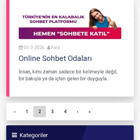
03-3-2026
Farz
Online Sohbet Odaları
İnsan, kimi zaman sadece bir kelimeyle değil,
bir bakışla ya da içten gelen bir duyguyla…
Sayfa gezinme
Sayfa
Geçerli Sayfa
Sayfa
Sayfa
‹
1
2
3
4
›
»
Kategoriler