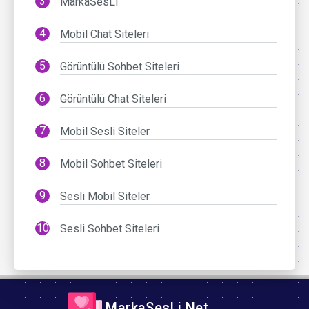
MarkaSesLi
Mobil Chat Siteleri
Görüntülü Sohbet Siteleri
Görüntülü Chat Siteleri
Mobil Sesli Siteler
Mobil Sohbet Siteleri
Sesli Mobil Siteler
Sesli Sohbet Siteleri
MarkaSesLi.Net