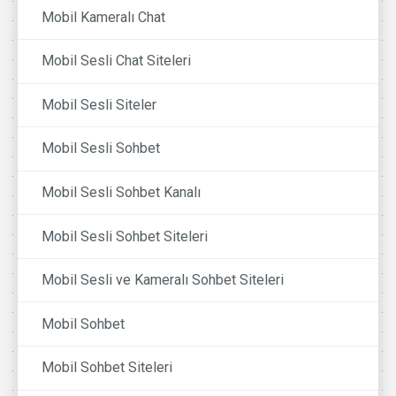
Mobil Kameralı Chat
Mobil Sesli Chat Siteleri
Mobil Sesli Siteler
Mobil Sesli Sohbet
Mobil Sesli Sohbet Kanalı
Mobil Sesli Sohbet Siteleri
Mobil Sesli ve Kameralı Sohbet Siteleri
Mobil Sohbet
Mobil Sohbet Siteleri