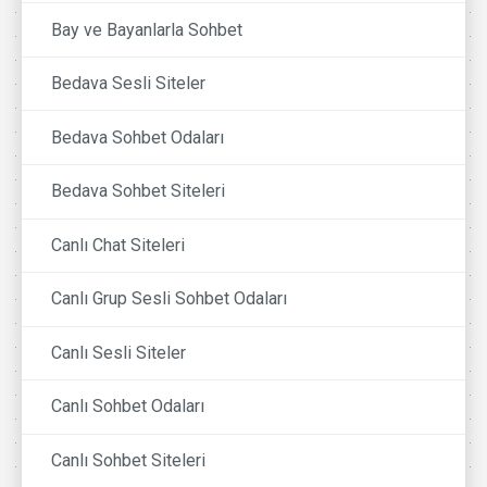
Bay ve Bayanlarla Sohbet
Bedava Sesli Siteler
Bedava Sohbet Odaları
Bedava Sohbet Siteleri
Canlı Chat Siteleri
Canlı Grup Sesli Sohbet Odaları
Canlı Sesli Siteler
Canlı Sohbet Odaları
Canlı Sohbet Siteleri