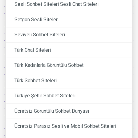
Sesli Sohbet Siteleri Sesli Chat Siteleri
Setgon Sesli Siteler
Seviyeli Sohbet Siteleri
Türk Chat Siteleri
Türk Kadınlarla Görüntülü Sohbet
Türk Sohbet Siteleri
Türkiye Şehir Sohbet Siteleri
Ücretsiz Görüntülü Sohbet Dünyası
Ücretsiz Parasız Sesli ve Mobil Sohbet Siteleri