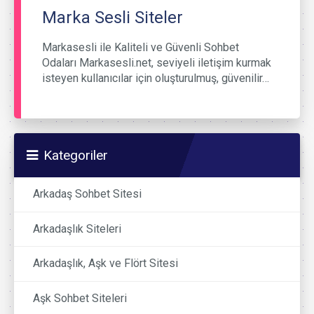
Marka Sesli Siteler
Markasesli ile Kaliteli ve Güvenli Sohbet
Odaları Markasesli.net, seviyeli iletişim kurmak
isteyen kullanıcılar için oluşturulmuş, güvenilir…
Kategoriler
Arkadaş Sohbet Sitesi
Arkadaşlık Siteleri
Arkadaşlık, Aşk ve Flört Sitesi
Aşk Sohbet Siteleri