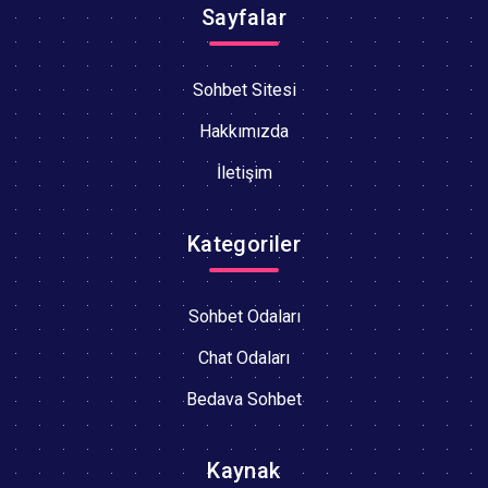
Sayfalar
Sohbet Sitesi
Hakkımızda
İletişim
Kategoriler
Sohbet Odaları
Chat Odaları
Bedava Sohbet
Kaynak