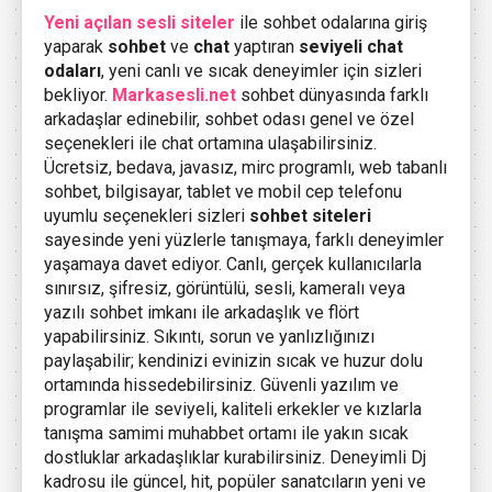
Yeni açılan sesli siteler
ile sohbet odalarına giriş
yaparak
sohbet
ve
chat
yaptıran
seviyeli chat
odaları
, yeni canlı ve sıcak deneyimler için sizleri
bekliyor.
Markasesli.net
sohbet dünyasında farklı
arkadaşlar edinebilir, sohbet odası genel ve özel
seçenekleri ile chat ortamına ulaşabilirsiniz.
Ücretsiz, bedava, javasız, mirc programlı, web tabanlı
sohbet, bilgisayar, tablet ve mobil cep telefonu
uyumlu seçenekleri sizleri
sohbet siteleri
sayesinde yeni yüzlerle tanışmaya, farklı deneyimler
yaşamaya davet ediyor. Canlı, gerçek kullanıcılarla
sınırsız, şifresiz, görüntülü, sesli, kameralı veya
yazılı sohbet imkanı ile arkadaşlık ve flört
yapabilirsiniz. Sıkıntı, sorun ve yanlızlığınızı
paylaşabilir; kendinizi evinizin sıcak ve huzur dolu
ortamında hissedebilirsiniz. Güvenli yazılım ve
programlar ile seviyeli, kaliteli erkekler ve kızlarla
tanışma samimi muhabbet ortamı ile yakın sıcak
dostluklar arkadaşlıklar kurabilirsiniz. Deneyimli Dj
kadrosu ile güncel, hit, popüler sanatcıların yeni ve