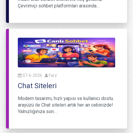
Çevrimiçi sohbet platformları arasında…
07-6-2026
Farz
Chat Siteleri
Modern tasarımı, hızlı yapısı ve kullanıcı dostu
arayüzü ile Chat siteleri artık her an cebinizde!
Yalnızlığınıza son…