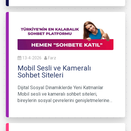
13-4-2026
Farz
Mobil Sesli ve Kameralı
Sohbet Siteleri
Dijital Sosyal Dinamiklerde Yeni Katmanlar
Mobil sesli ve kameralı sohbet siteleri,
bireylerin sosyal çevrelerini genişletmelerine…