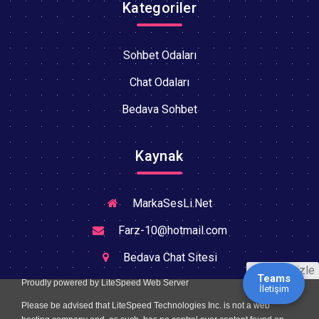
Kategoriler
Sohbet Odaları
Chat Odaları
Bedava Sohbet
Kaynak
MarkaSesLi.Net
Farz-10@hotmail.com
Bedava Chat Sitesi
Göster/Gizle
Teams
İletişim
© 2025 Copyright - MarkaSesLi.Net