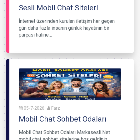
Sesli Mobil Chat Siteleri
İnternet üzerinden kurulan iletişim her geçen
gün daha fazla insanın günlük hayatının bir
parçası haline…
05-7-2026
Farz
Mobil Chat Sohbet Odaları
Mobil Chat Sohbet Odaları Markasesli.Net
mobil chat sohbet sitelerine hoş geldiniz.