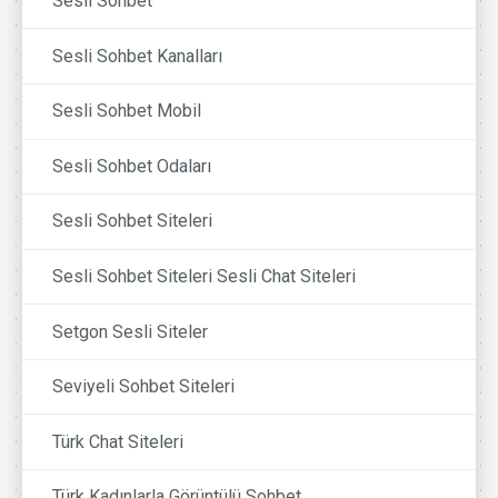
Sesli Sohbet
Sesli Sohbet Kanalları
Sesli Sohbet Mobil
Sesli Sohbet Odaları
Sesli Sohbet Siteleri
Sesli Sohbet Siteleri Sesli Chat Siteleri
Setgon Sesli Siteler
Seviyeli Sohbet Siteleri
Türk Chat Siteleri
Türk Kadınlarla Görüntülü Sohbet