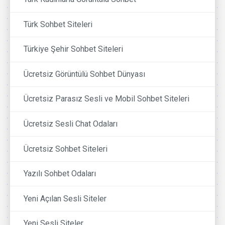
Türk Sohbet Siteleri
Türkiye Şehir Sohbet Siteleri
Ücretsiz Görüntülü Sohbet Dünyası
Ücretsiz Parasız Sesli ve Mobil Sohbet Siteleri
Ücretsiz Sesli Chat Odaları
Ücretsiz Sohbet Siteleri
Yazılı Sohbet Odaları
Yeni Açılan Sesli Siteler
Yeni Sesli Siteler