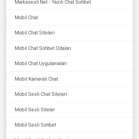
Markasesli.Net - Yazılı Chat Sohbet
Mobil Chat
Mobil Chat Siteleri
Mobil Chat Sohbet Odaları
Mobil Chat Uygulamaları
Mobil Kameralı Chat
Mobil Sesli Chat Siteleri
Mobil Sesli Siteler
Mobil Sesli Sohbet