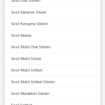
Sesli Chat Siteleri
Sesli Kameralı Siteler
Sesli Konuşma Siteleri
Sesli Mekan
Sesli Mobil Chat Siteleri
Sesli Mobil Siteler
Sesli Mobil Sohbet
Sesli Mobil Sohbet Siteleri
Sesli Muhabbet Siteleri