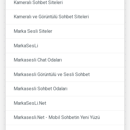
Kameralı Sohbet Siteleri
Kameralı ve Görüntülü Sohbet Siteleri
Marka Sesli Siteler
MarkaSesLi
Markasesli Chat Odaları
Markasesli Görüntülü ve Sesli Sohbet
Markasesli Sohbet Odaları
MarkaSesLi.Net
Markasesli.Net - Mobil Sohbetin Yeni Yüzü