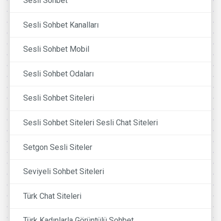
Sesli Sohbet
Sesli Sohbet Kanalları
Sesli Sohbet Mobil
Sesli Sohbet Odaları
Sesli Sohbet Siteleri
Sesli Sohbet Siteleri Sesli Chat Siteleri
Setgon Sesli Siteler
Seviyeli Sohbet Siteleri
Türk Chat Siteleri
Türk Kadınlarla Görüntülü Sohbet