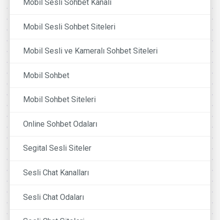
Mobil Sesli Sohbet Kanalı
Mobil Sesli Sohbet Siteleri
Mobil Sesli ve Kameralı Sohbet Siteleri
Mobil Sohbet
Mobil Sohbet Siteleri
Online Sohbet Odaları
Segital Sesli Siteler
Sesli Chat Kanalları
Sesli Chat Odaları