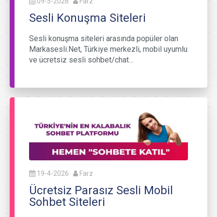
09-5-2026
Farz
Sesli Konuşma Siteleri
Sesli konuşma siteleri arasında popüler olan
Markasesli.Net, Türkiye merkezli, mobil uyumlu
ve ücretsiz sesli sohbet/chat…
19-4-2026
Farz
Ücretsiz Parasız Sesli Mobil
Sohbet Siteleri