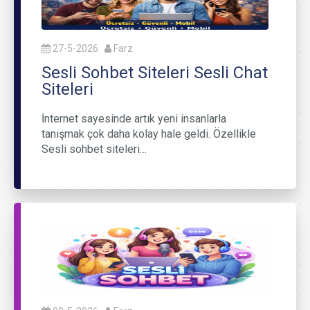
27-5-2026
Farz
Sesli Sohbet Siteleri Sesli Chat
Siteleri
İnternet sayesinde artık yeni insanlarla
tanışmak çok daha kolay hale geldi. Özellikle
Sesli sohbet siteleri…