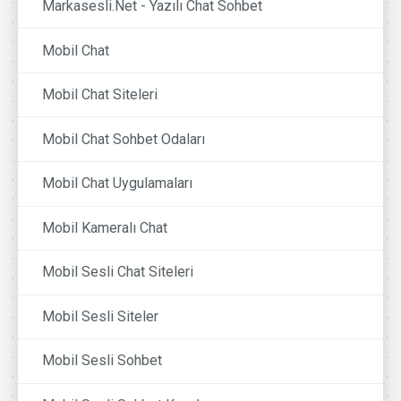
Markasesli.Net - Yazılı Chat Sohbet
Mobil Chat
Mobil Chat Siteleri
Mobil Chat Sohbet Odaları
Mobil Chat Uygulamaları
Mobil Kameralı Chat
Mobil Sesli Chat Siteleri
Mobil Sesli Siteler
Mobil Sesli Sohbet