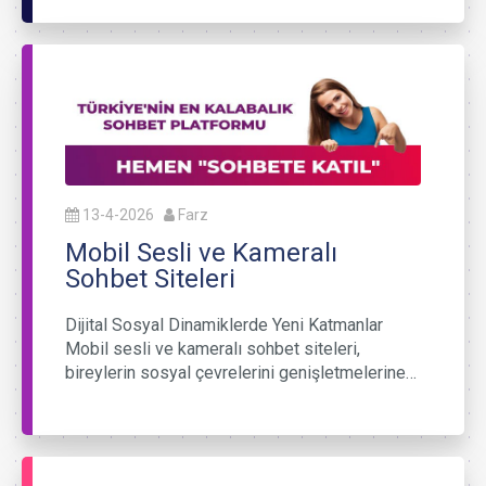
13-4-2026
Farz
Mobil Sesli ve Kameralı
Sohbet Siteleri
Dijital Sosyal Dinamiklerde Yeni Katmanlar
Mobil sesli ve kameralı sohbet siteleri,
bireylerin sosyal çevrelerini genişletmelerine…