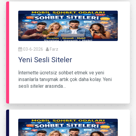
03-6-2026
Farz
Yeni Sesli Siteler
İnternette ücretsiz sohbet etmek ve yeni
insanlarla tanışmak artık çok daha kolay. Yeni
sesli siteler arasında…