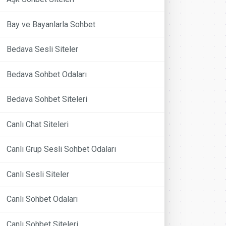
Bay ve Bayanlarla Sohbet
Bedava Sesli Siteler
Bedava Sohbet Odaları
Bedava Sohbet Siteleri
Canlı Chat Siteleri
Canlı Grup Sesli Sohbet Odaları
Canlı Sesli Siteler
Canlı Sohbet Odaları
Canlı Sohbet Siteleri