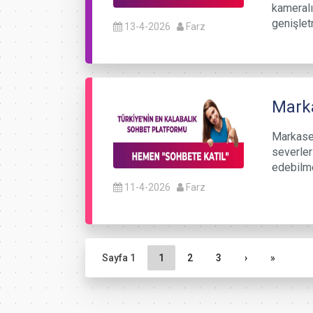
kameralı
genişle
13-4-2026
Farz
Marka
Markases
severler
edebilm
11-4-2026
Farz
Sayfa gezinme
Geçerli Sayfa
Sayfa
Sayfa
Sayfa 1
1
2
3
›
»