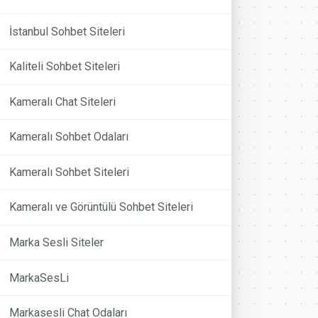
İstanbul Sohbet Siteleri
Kaliteli Sohbet Siteleri
Kameralı Chat Siteleri
Kameralı Sohbet Odaları
Kameralı Sohbet Siteleri
Kameralı ve Görüntülü Sohbet Siteleri
Marka Sesli Siteler
MarkaSesLi
Markasesli Chat Odaları