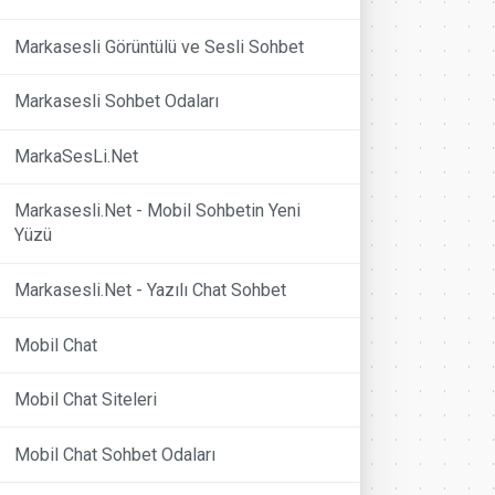
Markasesli Görüntülü ve Sesli Sohbet
Markasesli Sohbet Odaları
MarkaSesLi.Net
Markasesli.Net - Mobil Sohbetin Yeni
Yüzü
Markasesli.Net - Yazılı Chat Sohbet
Mobil Chat
Mobil Chat Siteleri
Mobil Chat Sohbet Odaları