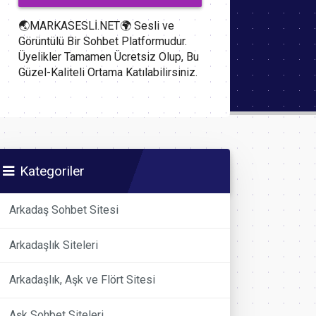
🌏MARKASESLİ.NET🌍 Sesli ve
Görüntülü Bir Sohbet Platformudur.
Üyelikler Tamamen Ücretsiz Olup, Bu
Güzel-Kaliteli Ortama Katılabilirsiniz.
Kategoriler
Arkadaş Sohbet Sitesi
Arkadaşlık Siteleri
Arkadaşlık, Aşk ve Flört Sitesi
Aşk Sohbet Siteleri