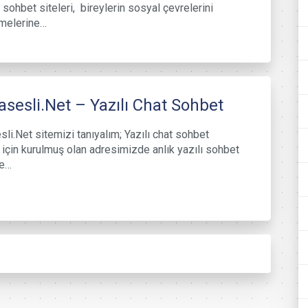
 sohbet siteleri, bireylerin sosyal çevrelerini
tmelerine…
sesli.Net – Yazılı Chat Sohbet
li.Net sitemizi tanıyalım; Yazılı chat sohbet
 için kurulmuş olan adresimizde anlık yazılı sohbet
e…