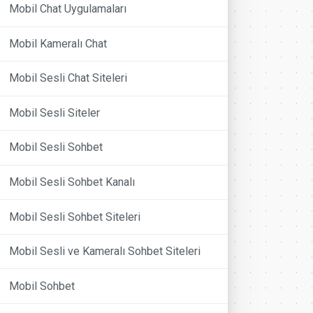
Mobil Chat Uygulamaları
Mobil Kameralı Chat
Mobil Sesli Chat Siteleri
Mobil Sesli Siteler
Mobil Sesli Sohbet
Mobil Sesli Sohbet Kanalı
Mobil Sesli Sohbet Siteleri
Mobil Sesli ve Kameralı Sohbet Siteleri
Mobil Sohbet