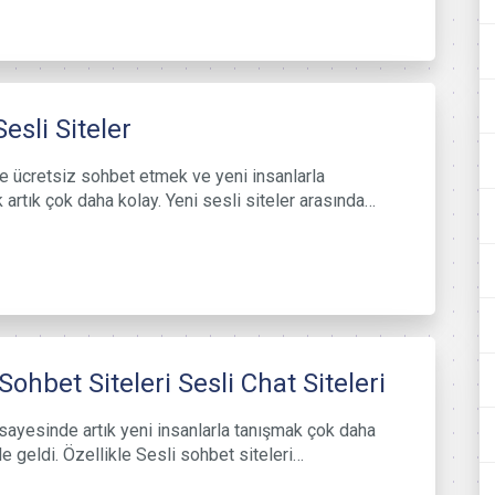
esli Siteler
te ücretsiz sohbet etmek ve yeni insanlarla
 artık çok daha kolay. Yeni sesli siteler arasında…
 Sohbet Siteleri Sesli Chat Siteleri
 sayesinde artık yeni insanlarla tanışmak çok daha
le geldi. Özellikle Sesli sohbet siteleri…