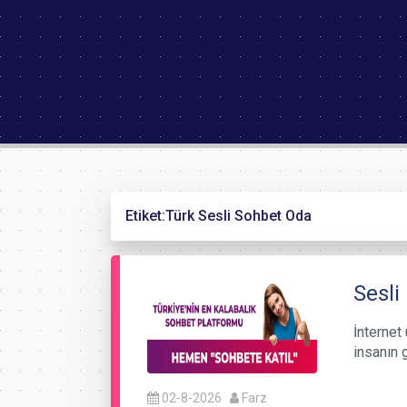
Etiket:
Türk Sesli Sohbet Oda
Sesli
İnternet
insanın 
02-8-2026
Farz