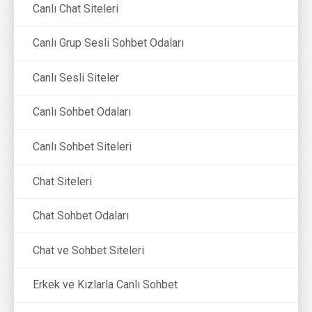
Canlı Chat Siteleri
Canlı Grup Sesli Sohbet Odaları
Canlı Sesli Siteler
Canlı Sohbet Odaları
Canlı Sohbet Siteleri
Chat Siteleri
Chat Sohbet Odaları
Chat ve Sohbet Siteleri
Erkek ve Kızlarla Canlı Sohbet