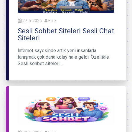
27-5-2026
Farz
Sesli Sohbet Siteleri Sesli Chat
Siteleri
İnternet sayesinde artık yeni insanlarla
tanışmak çok daha kolay hale geldi. Özellikle
Sesli sohbet siteleri…