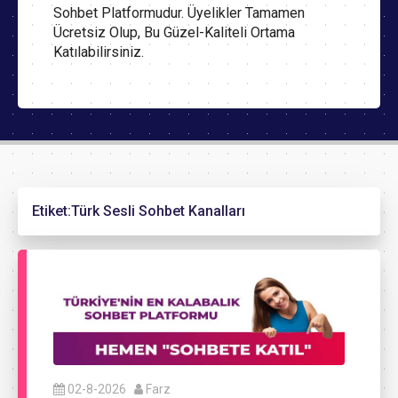
Sohbet Platformudur. Üyelikler Tamamen
Ücretsiz Olup, Bu Güzel-Kaliteli Ortama
Katılabilirsiniz.
Etiket:
Türk Sesli Sohbet Kanalları
02-8-2026
Farz