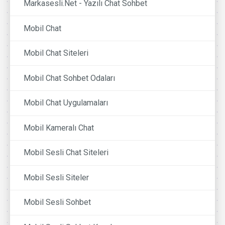
Markasesli.Net - Yazılı Chat Sohbet
Mobil Chat
Mobil Chat Siteleri
Mobil Chat Sohbet Odaları
Mobil Chat Uygulamaları
Mobil Kameralı Chat
Mobil Sesli Chat Siteleri
Mobil Sesli Siteler
Mobil Sesli Sohbet