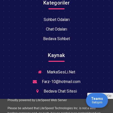
Kategoriler
Sohbet Odaları
Chat Odaları
Bedava Sohbet
Kaynak
MarkaSesLi.Net
Farz-10@hotmail.com
Bedava Chat Sitesi
Göster/Gizle
Teams
İletişim
© 2025 Copyright - MarkaSesLi.Net