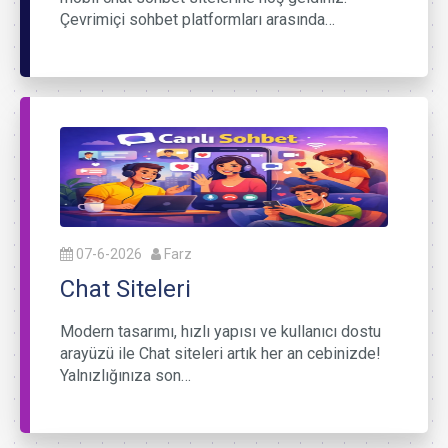
Çevrimiçi sohbet platformları arasında…
07-6-2026
Farz
Chat Siteleri
Modern tasarımı, hızlı yapısı ve kullanıcı dostu
arayüzü ile Chat siteleri artık her an cebinizde!
Yalnızlığınıza son…