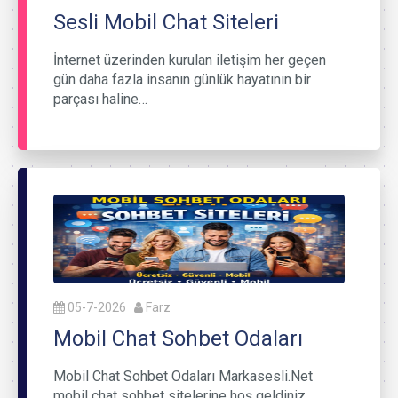
Sesli Mobil Chat Siteleri
İnternet üzerinden kurulan iletişim her geçen
gün daha fazla insanın günlük hayatının bir
parçası haline…
05-7-2026
Farz
Mobil Chat Sohbet Odaları
Mobil Chat Sohbet Odaları Markasesli.Net
mobil chat sohbet sitelerine hoş geldiniz.