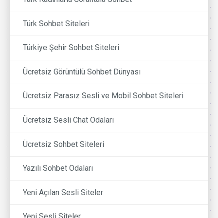
Türk Sohbet Siteleri
Türkiye Şehir Sohbet Siteleri
Ücretsiz Görüntülü Sohbet Dünyası
Ücretsiz Parasız Sesli ve Mobil Sohbet Siteleri
Ücretsiz Sesli Chat Odaları
Ücretsiz Sohbet Siteleri
Yazılı Sohbet Odaları
Yeni Açılan Sesli Siteler
Yeni Sesli Siteler