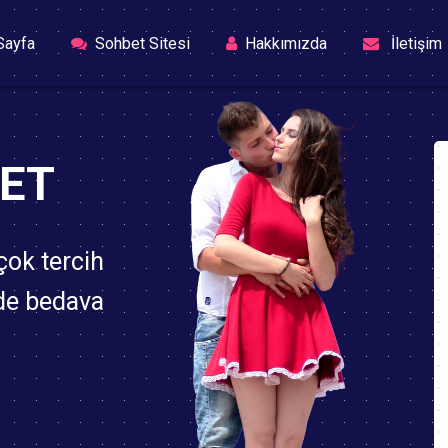
(current)
Sayfa
Sohbet Sitesi
Hakkımızda
İletişim
ET
çok tercih
zde bedava