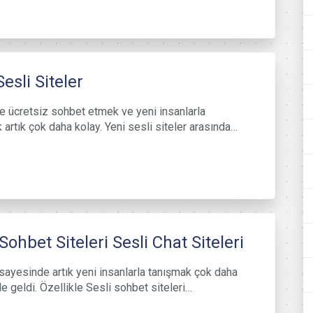
esli Siteler
te ücretsiz sohbet etmek ve yeni insanlarla
 artık çok daha kolay. Yeni sesli siteler arasında…
 Sohbet Siteleri Sesli Chat Siteleri
 sayesinde artık yeni insanlarla tanışmak çok daha
le geldi. Özellikle Sesli sohbet siteleri…