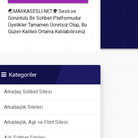
🌏MARKASESLİ.NET🌍 Sesli ve
Görüntülü Bir Sohbet Platformudur.
Üyelikler Tamamen Ücretsiz Olup, Bu
Güzel-Kaliteli Ortama Katılabilirsiniz.
Kategoriler
Arkadaş Sohbet Sitesi
Arkadaşlık Siteleri
Arkadaşlık, Aşk ve Flört Sitesi
Aşk Sohbet Siteleri