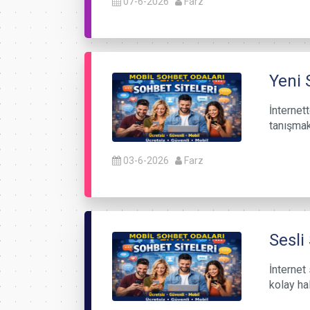
07-6-2026
Farz
Yeni S
İnternet
tanışmak
03-6-2026
Farz
Sesli
İnternet
kolay ha