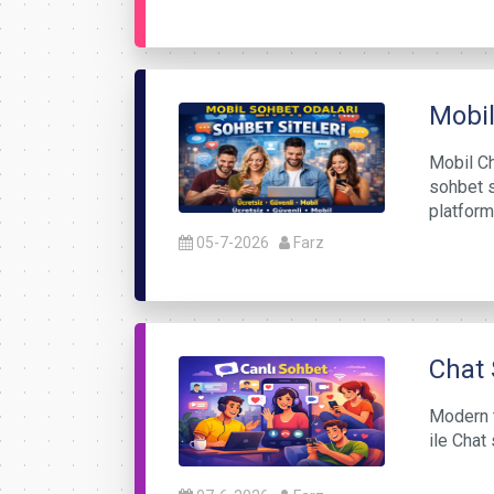
Mobil
Mobil Ch
sohbet s
platform
05-7-2026
Farz
Chat 
Modern t
ile Chat 