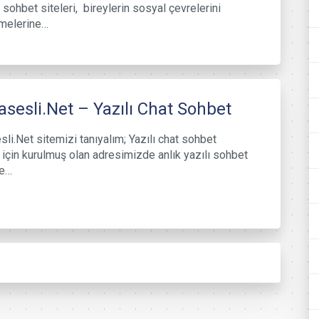
 sohbet siteleri, bireylerin sosyal çevrelerini
tmelerine…
sesli.Net – Yazılı Chat Sohbet
li.Net sitemizi tanıyalım; Yazılı chat sohbet
 için kurulmuş olan adresimizde anlık yazılı sohbet
e…