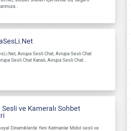
ılarımıza…
aSesLi.Net
Li.Net, Avrupa Sesli Chat, Avrupa Sesli Chat
vrupa Sesli Chat Kanalı, Avrupa Sesli Chat…
 Sesli ve Kameralı Sohbet
ri
Sosyal Dinamiklerde Yeni Katmanlar Mobil sesli ve