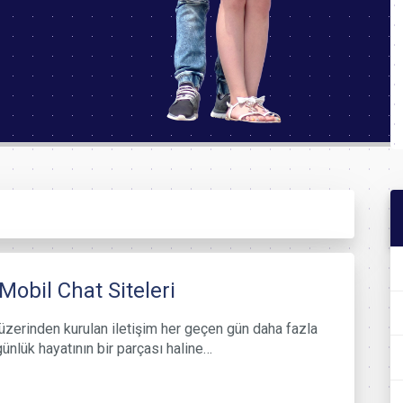
 Mobil Chat Siteleri
 üzerinden kurulan iletişim her geçen gün daha fazla
günlük hayatının bir parçası haline…