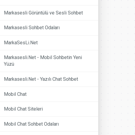
Markasesli Görüntülü ve Sesli Sohbet
Markasesli Sohbet Odaları
MarkaSesLi.Net
Markasesli.Net - Mobil Sohbetin Yeni
Yüzü
Markasesli.Net - Yazılı Chat Sohbet
Mobil Chat
Mobil Chat Siteleri
Mobil Chat Sohbet Odaları