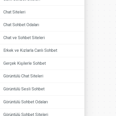
Chat Siteleri
Chat Sohbet Odaları
Chat ve Sohbet Siteleri
Erkek ve Kızlarla Canlı Sohbet
Gerçek Kişilerle Sohbet
Görüntülü Chat Siteleri
Görüntülü Sesli Sohbet
Görüntülü Sohbet Odaları
Görüntülü Sohbet Siteleri