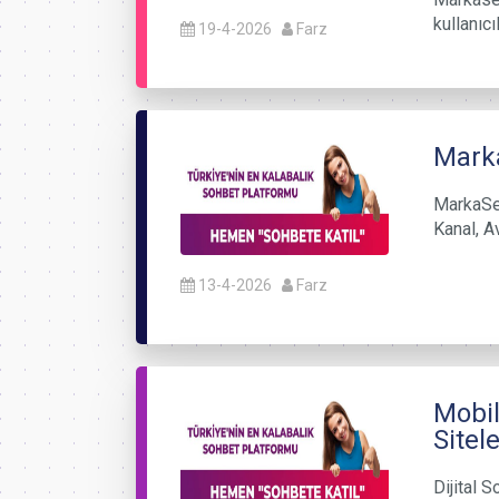
kullanıc
19-4-2026
Farz
Mark
MarkaSes
Kanal, A
13-4-2026
Farz
Mobil
Sitele
Dijital 