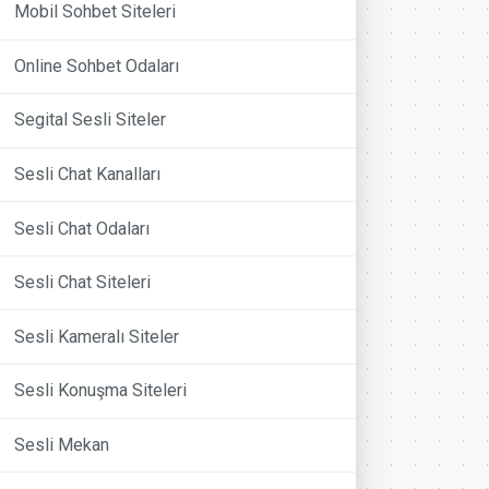
Mobil Sohbet Siteleri
Online Sohbet Odaları
Segital Sesli Siteler
Sesli Chat Kanalları
Sesli Chat Odaları
Sesli Chat Siteleri
Sesli Kameralı Siteler
Sesli Konuşma Siteleri
Sesli Mekan