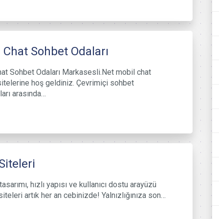
 Chat Sohbet Odaları
at Sohbet Odaları Markasesli.Net mobil chat
itelerine hoş geldiniz. Çevrimiçi sohbet
ları arasında…
Siteleri
asarımı, hızlı yapısı ve kullanıcı dostu arayüzü
siteleri artık her an cebinizde! Yalnızlığınıza son…