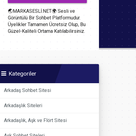
🌏MARKASESLİ.NET🌍 Sesli ve
Görüntülü Bir Sohbet Platformudur.
Üyelikler Tamamen Ücretsiz Olup, Bu
Güzel-Kaliteli Ortama Katılabilirsiniz.
Kategoriler
Arkadaş Sohbet Sitesi
Arkadaşlık Siteleri
Arkadaşlık, Aşk ve Flört Sitesi
Aşk Sohbet Siteleri