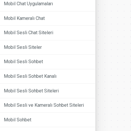
Mobil Chat Uygulamaları
Mobil Kameralı Chat
Mobil Sesli Chat Siteleri
Mobil Sesli Siteler
Mobil Sesli Sohbet
Mobil Sesli Sohbet Kanalı
Mobil Sesli Sohbet Siteleri
Mobil Sesli ve Kameralı Sohbet Siteleri
Mobil Sohbet