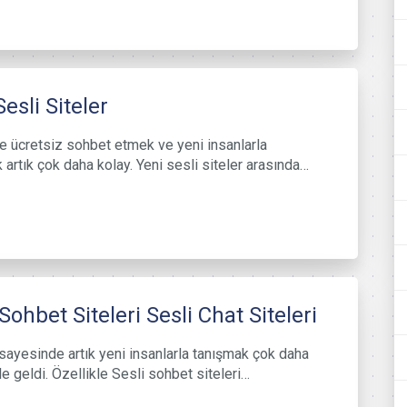
esli Siteler
te ücretsiz sohbet etmek ve yeni insanlarla
 artık çok daha kolay. Yeni sesli siteler arasında…
 Sohbet Siteleri Sesli Chat Siteleri
 sayesinde artık yeni insanlarla tanışmak çok daha
le geldi. Özellikle Sesli sohbet siteleri…