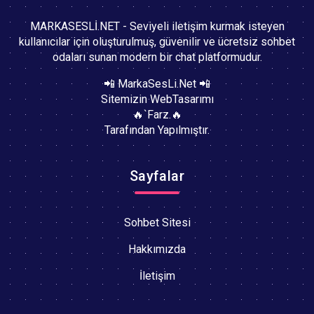
MARKASESLİ.NET - Seviyeli iletişim kurmak isteyen
kullanıcılar için oluşturulmuş, güvenilir ve ücretsiz sohbet
odaları sunan modern bir chat platformudur.
📲 MarkaSesLi.Net 📲
Sitemizin WebTasarımı
🔥`Farz.🔥
Tarafından Yapılmıştır.
Sayfalar
Sohbet Sitesi
Hakkımızda
İletişim