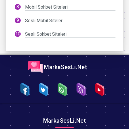
Mobil Sohbet Siteleri
Sesli Mobil Siteler
Sesli Sohbet Siteleri
MarkaSesLi.Net
MarkaSesLi.Net