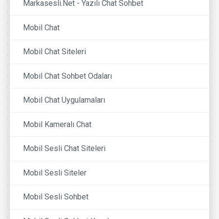
Markasesli.Net - Yazılı Chat Sohbet
Mobil Chat
Mobil Chat Siteleri
Mobil Chat Sohbet Odaları
Mobil Chat Uygulamaları
Mobil Kameralı Chat
Mobil Sesli Chat Siteleri
Mobil Sesli Siteler
Mobil Sesli Sohbet