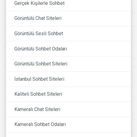
Gerçek Kişilerle Sohbet
Görüntülü Chat Siteleri
Görüntülü Sesli Sohbet
Görüntülü Sohbet Odaları
Görüntülü Sohbet Siteleri
İstanbul Sohbet Siteleri
Kaliteli Sohbet Siteleri
Kameralı Chat Siteleri
Kameralı Sohbet Odaları