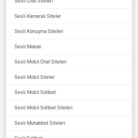
Sesli Chat Siteleri
Sesli Kameralı Siteler
Sesli Konuşma Siteleri
Sesli Mekan
Sesli Mobil Chat Siteleri
Sesli Mobil Siteler
Sesli Mobil Sohbet
Sesli Mobil Sohbet Siteleri
Sesli Muhabbet Siteleri