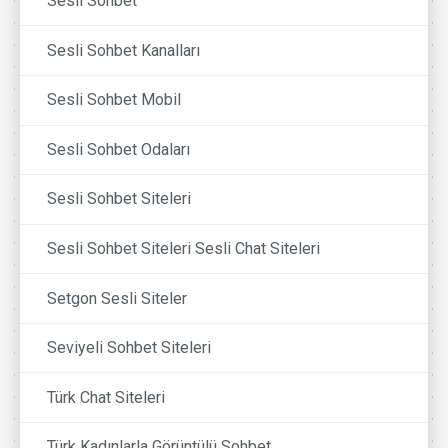
Sesli Sohbet
Sesli Sohbet Kanalları
Sesli Sohbet Mobil
Sesli Sohbet Odaları
Sesli Sohbet Siteleri
Sesli Sohbet Siteleri Sesli Chat Siteleri
Setgon Sesli Siteler
Seviyeli Sohbet Siteleri
Türk Chat Siteleri
Türk Kadınlarla Görüntülü Sohbet