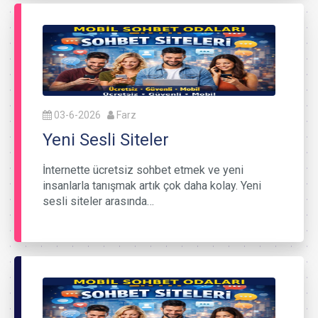
03-6-2026
Farz
Yeni Sesli Siteler
İnternette ücretsiz sohbet etmek ve yeni
insanlarla tanışmak artık çok daha kolay. Yeni
sesli siteler arasında…