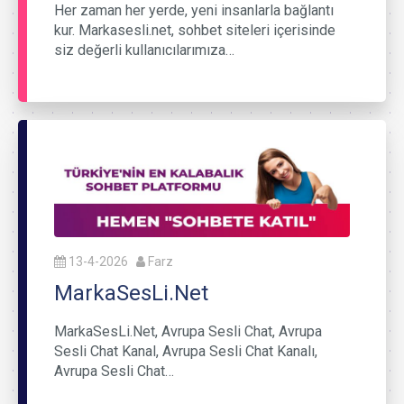
Her zaman her yerde, yeni insanlarla bağlantı
kur. Markasesli.net, sohbet siteleri içerisinde
siz değerli kullanıcılarımıza…
13-4-2026
Farz
MarkaSesLi.Net
MarkaSesLi.Net, Avrupa Sesli Chat, Avrupa
Sesli Chat Kanal, Avrupa Sesli Chat Kanalı,
Avrupa Sesli Chat…