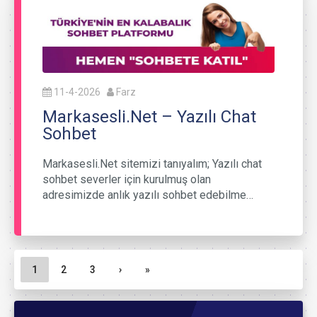
11-4-2026
Farz
Markasesli.Net – Yazılı Chat
Sohbet
Markasesli.Net sitemizi tanıyalım; Yazılı chat
sohbet severler için kurulmuş olan
adresimizde anlık yazılı sohbet edebilme…
Sayfa gezinme
Geçerli Sayfa
Sayfa
Sayfa
1
2
3
›
»