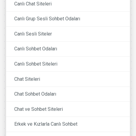
Canlı Chat Siteleri
Canlı Grup Sesli Sohbet Odaları
Canlı Sesli Siteler
Canlı Sohbet Odaları
Canlı Sohbet Siteleri
Chat Siteleri
Chat Sohbet Odaları
Chat ve Sohbet Siteleri
Erkek ve Kızlarla Canlı Sohbet