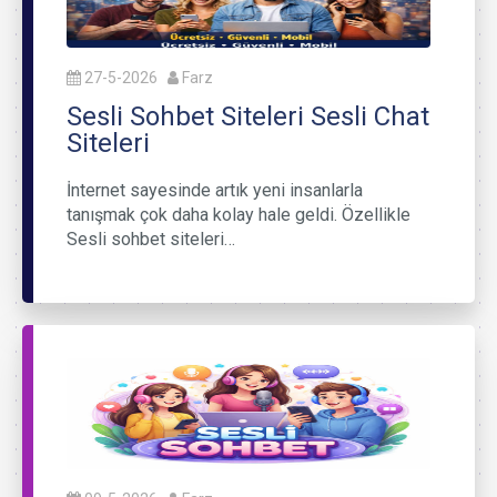
27-5-2026
Farz
Sesli Sohbet Siteleri Sesli Chat
Siteleri
İnternet sayesinde artık yeni insanlarla
tanışmak çok daha kolay hale geldi. Özellikle
Sesli sohbet siteleri…