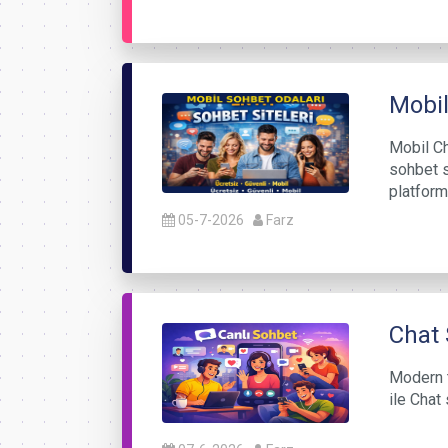
Mobil
Mobil Ch
sohbet s
platform
05-7-2026
Farz
Chat 
Modern t
ile Chat 