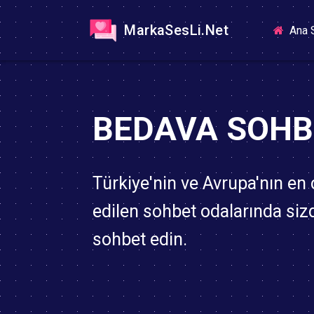
MarkaSesLi.Net
Ana 
BEDAVA SOHB
Türkiye'nin ve Avrupa'nın en 
edilen sohbet odalarında si
sohbet edin.