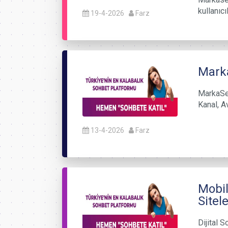
kullanıc
19-4-2026
Farz
Mark
MarkaSes
Kanal, A
13-4-2026
Farz
Mobil
Sitele
Dijital 