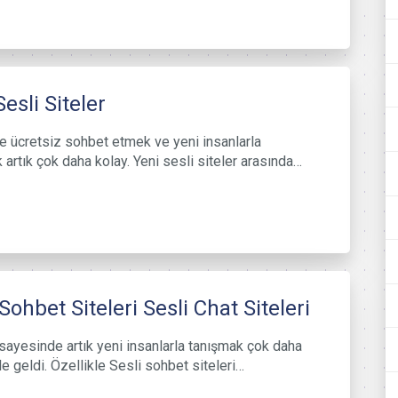
esli Siteler
te ücretsiz sohbet etmek ve yeni insanlarla
 artık çok daha kolay. Yeni sesli siteler arasında…
 Sohbet Siteleri Sesli Chat Siteleri
 sayesinde artık yeni insanlarla tanışmak çok daha
le geldi. Özellikle Sesli sohbet siteleri…