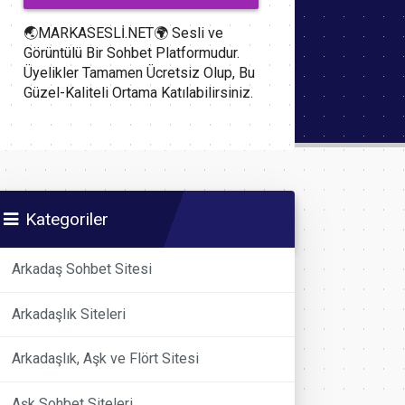
🌏MARKASESLİ.NET🌍 Sesli ve
Görüntülü Bir Sohbet Platformudur.
Üyelikler Tamamen Ücretsiz Olup, Bu
Güzel-Kaliteli Ortama Katılabilirsiniz.
Kategoriler
Arkadaş Sohbet Sitesi
Arkadaşlık Siteleri
Arkadaşlık, Aşk ve Flört Sitesi
Aşk Sohbet Siteleri