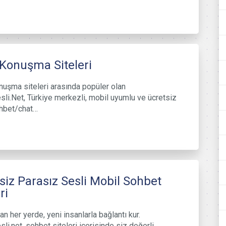
 Konuşma Siteleri
nuşma siteleri arasında popüler olan
li.Net, Türkiye merkezli, mobil uyumlu ve ücretsiz
ohbet/chat…
siz Parasız Sesli Mobil Sohbet
eri
n her yerde, yeni insanlarla bağlantı kur.
li.net, sohbet siteleri içerisinde siz değerli