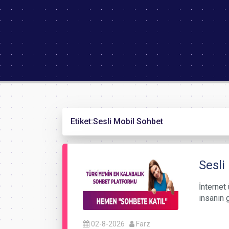
Etiket:
Sesli Mobil Sohbet
Sesli
İnternet
insanın 
02-8-2026
Farz