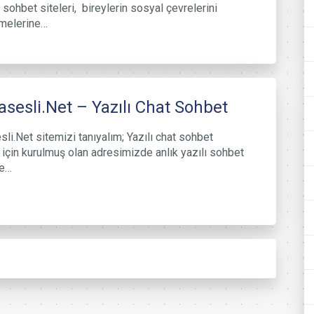
 sohbet siteleri, bireylerin sosyal çevrelerini
tmelerine…
sesli.Net – Yazılı Chat Sohbet
li.Net sitemizi tanıyalım; Yazılı chat sohbet
 için kurulmuş olan adresimizde anlık yazılı sohbet
e…