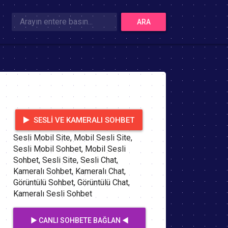
ARA
SESLI VE KAMERALI SOHBET
Sesli Mobil Site, Mobil Sesli Site,
Sesli Mobil Sohbet, Mobil Sesli
Sohbet, Sesli Site, Sesli Chat,
Kameralı Sohbet, Kameralı Chat,
Görüntülü Sohbet, Görüntülü Chat,
Kameralı Sesli Sohbet
▶️ CANLI SOHBETE BAĞLAN ◀️