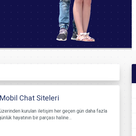
 Mobil Chat Siteleri
 üzerinden kurulan iletişim her geçen gün daha fazla
günlük hayatının bir parçası haline…