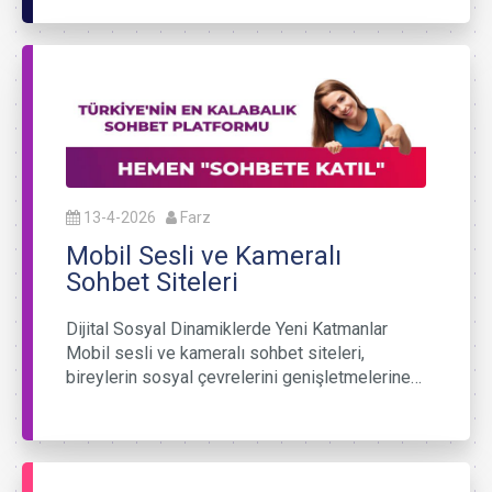
13-4-2026
Farz
Mobil Sesli ve Kameralı
Sohbet Siteleri
Dijital Sosyal Dinamiklerde Yeni Katmanlar
Mobil sesli ve kameralı sohbet siteleri,
bireylerin sosyal çevrelerini genişletmelerine…