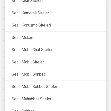
Sesli Chat Siteleri
Sesli Kameralı Siteler
Sesli Konuşma Siteleri
Sesli Mekan
Sesli Mobil Chat Siteleri
Sesli Mobil Siteler
Sesli Mobil Sohbet
Sesli Mobil Sohbet Siteleri
Sesli Muhabbet Siteleri