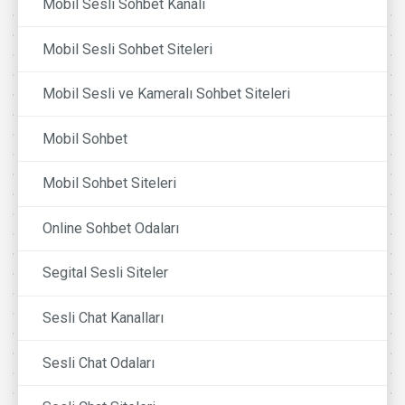
Mobil Sesli Sohbet Kanalı
Mobil Sesli Sohbet Siteleri
Mobil Sesli ve Kameralı Sohbet Siteleri
Mobil Sohbet
Mobil Sohbet Siteleri
Online Sohbet Odaları
Segital Sesli Siteler
Sesli Chat Kanalları
Sesli Chat Odaları