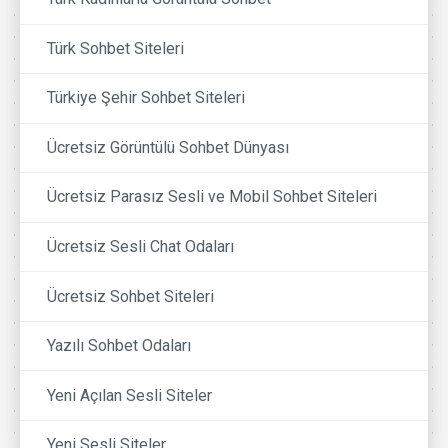
Türk Sohbet Siteleri
Türkiye Şehir Sohbet Siteleri
Ücretsiz Görüntülü Sohbet Dünyası
Ücretsiz Parasız Sesli ve Mobil Sohbet Siteleri
Ücretsiz Sesli Chat Odaları
Ücretsiz Sohbet Siteleri
Yazılı Sohbet Odaları
Yeni Açılan Sesli Siteler
Yeni Sesli Siteler