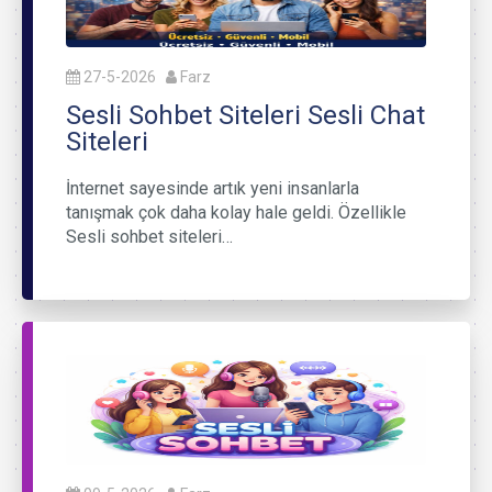
27-5-2026
Farz
Sesli Sohbet Siteleri Sesli Chat
Siteleri
İnternet sayesinde artık yeni insanlarla
tanışmak çok daha kolay hale geldi. Özellikle
Sesli sohbet siteleri…