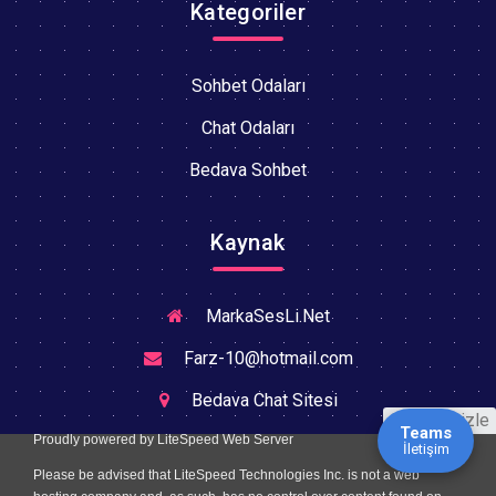
Kategoriler
Sohbet Odaları
Chat Odaları
Bedava Sohbet
Kaynak
MarkaSesLi.Net
Farz-10@hotmail.com
Bedava Chat Sitesi
Göster/Gizle
Teams
İletişim
© 2025 Copyright - MarkaSesLi.Net