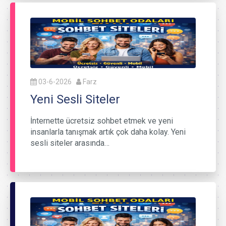
03-6-2026
Farz
Yeni Sesli Siteler
İnternette ücretsiz sohbet etmek ve yeni
insanlarla tanışmak artık çok daha kolay. Yeni
sesli siteler arasında…