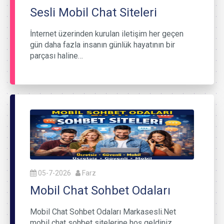
Sesli Mobil Chat Siteleri
İnternet üzerinden kurulan iletişim her geçen
gün daha fazla insanın günlük hayatının bir
parçası haline…
05-7-2026
Farz
Mobil Chat Sohbet Odaları
Mobil Chat Sohbet Odaları Markasesli.Net
mobil chat sohbet sitelerine hoş geldiniz.