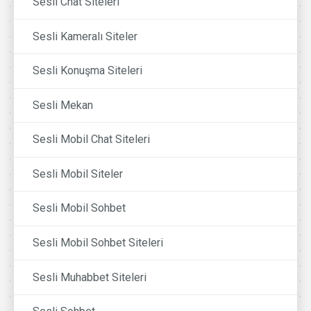
Sesli Chat Siteleri
Sesli Kameralı Siteler
Sesli Konuşma Siteleri
Sesli Mekan
Sesli Mobil Chat Siteleri
Sesli Mobil Siteler
Sesli Mobil Sohbet
Sesli Mobil Sohbet Siteleri
Sesli Muhabbet Siteleri