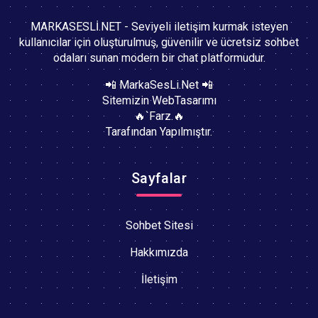
MARKASESLİ.NET - Seviyeli iletişim kurmak isteyen
kullanıcılar için oluşturulmuş, güvenilir ve ücretsiz sohbet
odaları sunan modern bir chat platformudur.
📲 MarkaSesLi.Net 📲
Sitemizin WebTasarımı
🔥`Farz.🔥
Tarafından Yapılmıştır.
Sayfalar
Sohbet Sitesi
Hakkımızda
İletişim