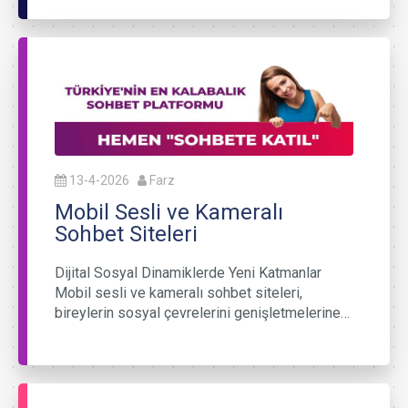
13-4-2026
Farz
Mobil Sesli ve Kameralı
Sohbet Siteleri
Dijital Sosyal Dinamiklerde Yeni Katmanlar
Mobil sesli ve kameralı sohbet siteleri,
bireylerin sosyal çevrelerini genişletmelerine…