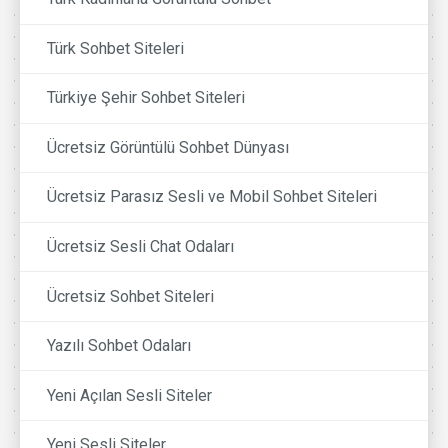
Türk Sohbet Siteleri
Türkiye Şehir Sohbet Siteleri
Ücretsiz Görüntülü Sohbet Dünyası
Ücretsiz Parasız Sesli ve Mobil Sohbet Siteleri
Ücretsiz Sesli Chat Odaları
Ücretsiz Sohbet Siteleri
Yazılı Sohbet Odaları
Yeni Açılan Sesli Siteler
Yeni Sesli Siteler