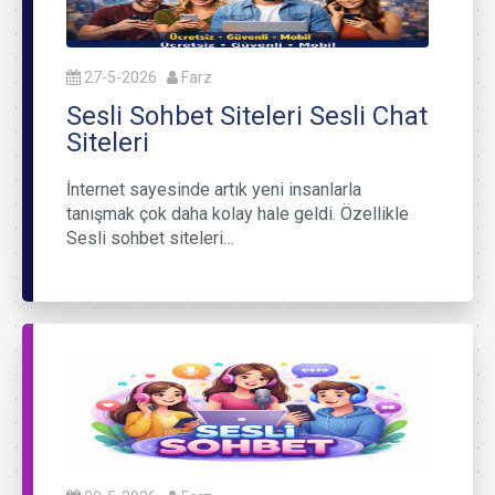
27-5-2026
Farz
Sesli Sohbet Siteleri Sesli Chat
Siteleri
İnternet sayesinde artık yeni insanlarla
tanışmak çok daha kolay hale geldi. Özellikle
Sesli sohbet siteleri…