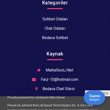
Kategoriler
Sohbet Odaları
Chat Odaları
Bedava Sohbet
Kaynak
MarkaSesLi.Net
Farz-10@hotmail.com
Bedava Chat Sitesi
Göster/Gizle
Teams
İletişim
© 2025 Copyright - MarkaSesLi.Net