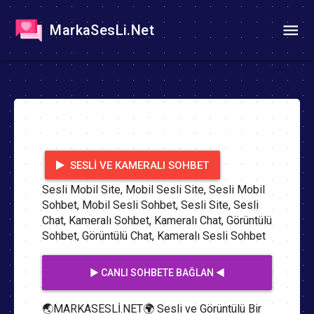
MarkaSesLi.Net
SESLI VE KAMERALI SOHBET
Sesli Mobil Site, Mobil Sesli Site, Sesli Mobil
Sohbet, Mobil Sesli Sohbet, Sesli Site, Sesli
Chat, Kameralı Sohbet, Kameralı Chat, Görüntülü
Sohbet, Görüntülü Chat, Kameralı Sesli Sohbet
▶️ CANLI SOHBETE BAĞLAN ◀️
🌏MARKASESLİ.NET🌍 Sesli ve Görüntülü Bir