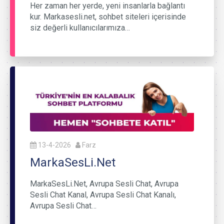
Her zaman her yerde, yeni insanlarla bağlantı
kur. Markasesli.net, sohbet siteleri içerisinde
siz değerli kullanıcılarımıza…
13-4-2026
Farz
MarkaSesLi.Net
MarkaSesLi.Net, Avrupa Sesli Chat, Avrupa
Sesli Chat Kanal, Avrupa Sesli Chat Kanalı,
Avrupa Sesli Chat…