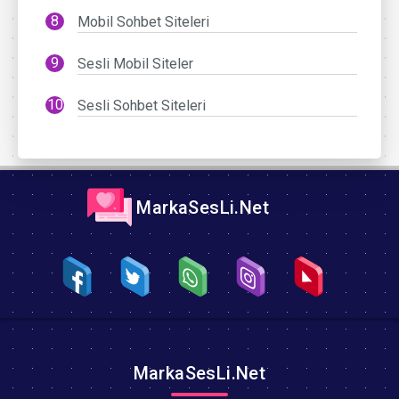
Mobil Sohbet Siteleri
Sesli Mobil Siteler
Sesli Sohbet Siteleri
MarkaSesLi.Net
MarkaSesLi.Net