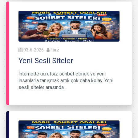
03-6-2026
Farz
Yeni Sesli Siteler
İnternette ücretsiz sohbet etmek ve yeni
insanlarla tanışmak artık çok daha kolay. Yeni
sesli siteler arasında…