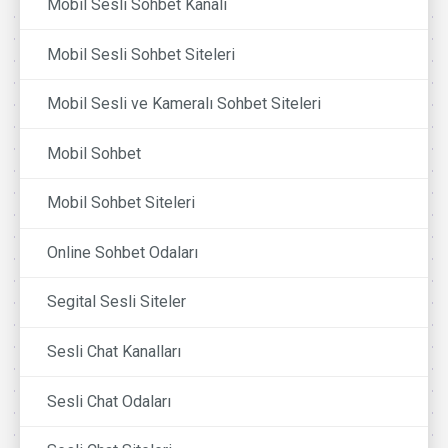
Mobil Sesli Sohbet Kanalı
Mobil Sesli Sohbet Siteleri
Mobil Sesli ve Kameralı Sohbet Siteleri
Mobil Sohbet
Mobil Sohbet Siteleri
Online Sohbet Odaları
Segital Sesli Siteler
Sesli Chat Kanalları
Sesli Chat Odaları