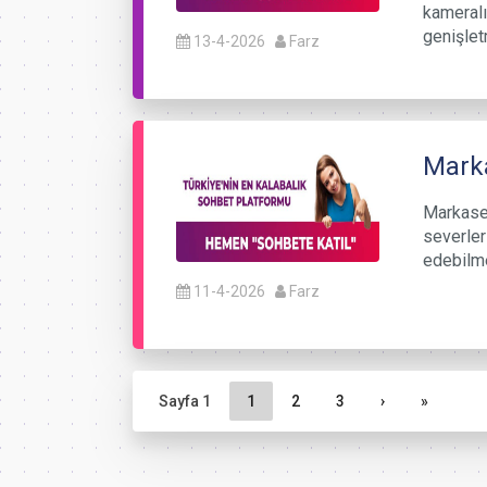
kameralı
genişle
13-4-2026
Farz
Marka
Markases
severler
edebilm
11-4-2026
Farz
Sayfa gezinme
Geçerli Sayfa
Sayfa
Sayfa
Sayfa 1
1
2
3
›
»