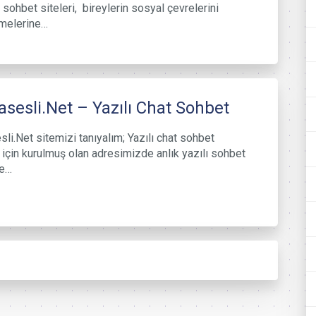
 sohbet siteleri, bireylerin sosyal çevrelerini
tmelerine…
sesli.Net – Yazılı Chat Sohbet
li.Net sitemizi tanıyalım; Yazılı chat sohbet
 için kurulmuş olan adresimizde anlık yazılı sohbet
e…