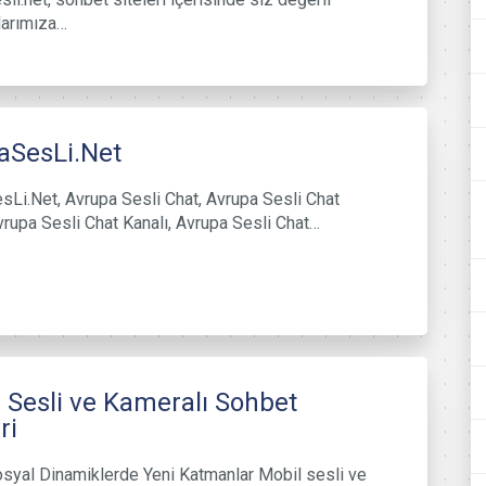
ılarımıza…
aSesLi.Net
Li.Net, Avrupa Sesli Chat, Avrupa Sesli Chat
vrupa Sesli Chat Kanalı, Avrupa Sesli Chat…
 Sesli ve Kameralı Sohbet
ri
Sosyal Dinamiklerde Yeni Katmanlar Mobil sesli ve