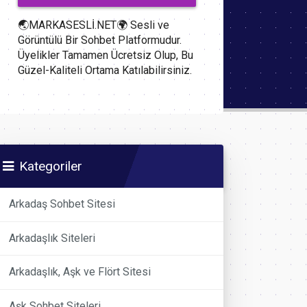
🌏MARKASESLİ.NET🌍 Sesli ve
Görüntülü Bir Sohbet Platformudur.
Üyelikler Tamamen Ücretsiz Olup, Bu
Güzel-Kaliteli Ortama Katılabilirsiniz.
Kategoriler
Arkadaş Sohbet Sitesi
Arkadaşlık Siteleri
Arkadaşlık, Aşk ve Flört Sitesi
Aşk Sohbet Siteleri