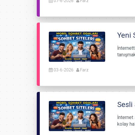
07-6-2026
Farz
Yeni S
İnternet
tanışmak
03-6-2026
Farz
Sesli
İnternet
kolay ha