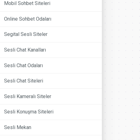
Mobil Sohbet Siteleri
Online Sohbet Odaları
Segital Sesli Siteler
Sesli Chat Kanalları
Sesli Chat Odaları
Sesli Chat Siteleri
Sesli Kameralı Siteler
Sesli Konuşma Siteleri
Sesli Mekan