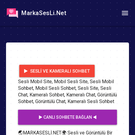
MarkaSesLi.Net
SESLI VE KAMERALI SOHBET
Sesli Mobil Site, Mobil Sesli Site, Sesli Mobil
Sohbet, Mobil Sesli Sohbet, Sesli Site, Sesli
Chat, Kameralı Sohbet, Kameralı Chat, Görüntülü
Sohbet, Görüntülü Chat, Kameralı Sesli Sohbet
▶️ CANLI SOHBETE BAĞLAN ◀️
🌏MARKASESLİ.NET🌍 Sesli ve Görüntülü Bir