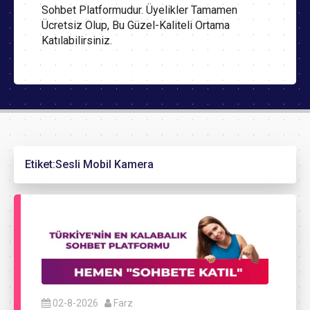
Sohbet Platformudur. Üyelikler Tamamen
Ücretsiz Olup, Bu Güzel-Kaliteli Ortama
Katılabilirsiniz.
Etiket:
Sesli Mobil Kamera
02-8-2026
Farz