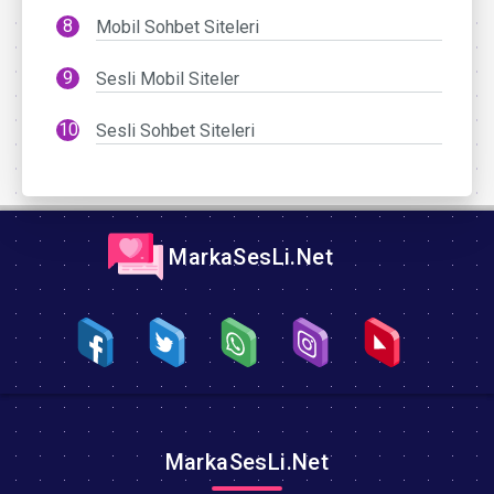
Mobil Sohbet Siteleri
Sesli Mobil Siteler
Sesli Sohbet Siteleri
MarkaSesLi.Net
MarkaSesLi.Net