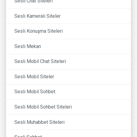
Sesli Chat Siteleri
Sesli Kameralı Siteler
Sesli Konuşma Siteleri
Sesli Mekan
Sesli Mobil Chat Siteleri
Sesli Mobil Siteler
Sesli Mobil Sohbet
Sesli Mobil Sohbet Siteleri
Sesli Muhabbet Siteleri