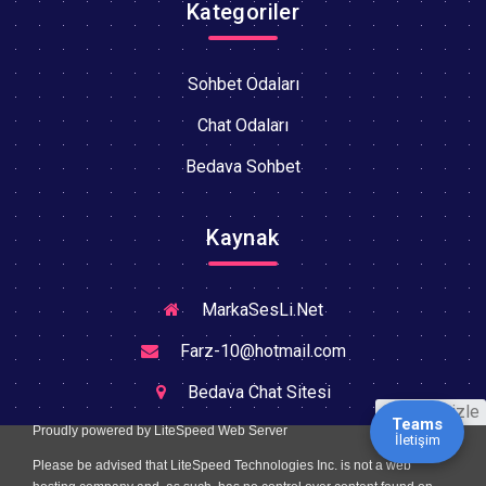
Kategoriler
Sohbet Odaları
Chat Odaları
Bedava Sohbet
Kaynak
MarkaSesLi.Net
Farz-10@hotmail.com
Bedava Chat Sitesi
Göster/Gizle
Teams
İletişim
© 2025 Copyright - MarkaSesLi.Net