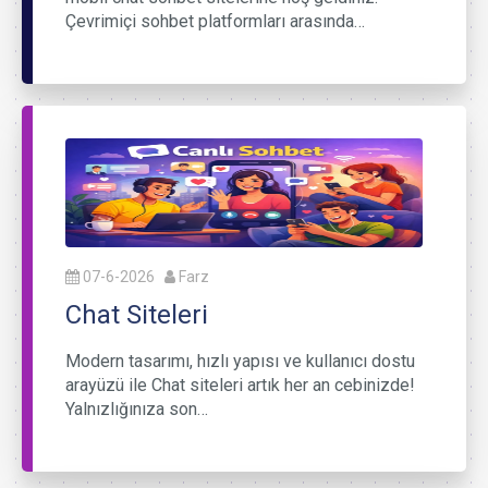
Çevrimiçi sohbet platformları arasında…
07-6-2026
Farz
Chat Siteleri
Modern tasarımı, hızlı yapısı ve kullanıcı dostu
arayüzü ile Chat siteleri artık her an cebinizde!
Yalnızlığınıza son…