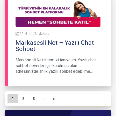
11-4-2026
Farz
Markasesli.Net – Yazılı Chat
Sohbet
Markasesli.Net sitemizi tanıyalım; Yazılı chat
sohbet severler için kurulmuş olan
adresimizde anlık yazılı sohbet edebilme…
Sayfa gezinme
Geçerli Sayfa
Sayfa
Sayfa
1
2
3
›
»