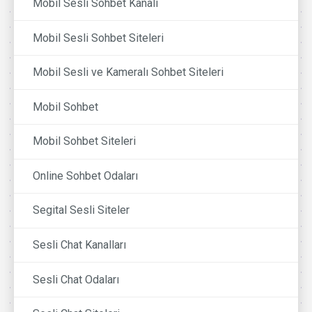
Mobil Sesli Sohbet Kanalı
Mobil Sesli Sohbet Siteleri
Mobil Sesli ve Kameralı Sohbet Siteleri
Mobil Sohbet
Mobil Sohbet Siteleri
Online Sohbet Odaları
Segital Sesli Siteler
Sesli Chat Kanalları
Sesli Chat Odaları