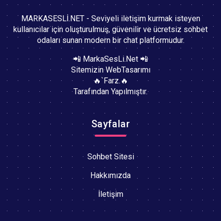
MARKASESLİ.NET - Seviyeli iletişim kurmak isteyen
kullanıcılar için oluşturulmuş, güvenilir ve ücretsiz sohbet
odaları sunan modern bir chat platformudur.
📲 MarkaSesLi.Net 📲
Sitemizin WebTasarımı
🔥`Farz.🔥
Tarafından Yapılmıştır.
Sayfalar
Sohbet Sitesi
Hakkımızda
İletişim