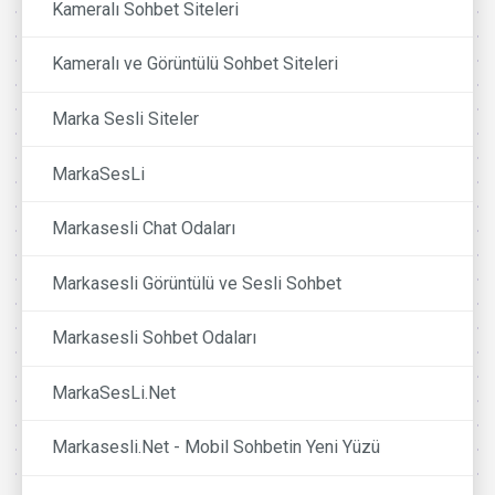
Kameralı Sohbet Siteleri
Kameralı ve Görüntülü Sohbet Siteleri
Marka Sesli Siteler
MarkaSesLi
Markasesli Chat Odaları
Markasesli Görüntülü ve Sesli Sohbet
Markasesli Sohbet Odaları
MarkaSesLi.Net
Markasesli.Net - Mobil Sohbetin Yeni Yüzü