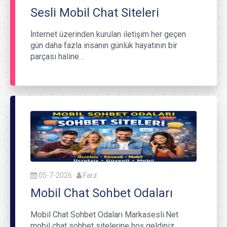
Sesli Mobil Chat Siteleri
İnternet üzerinden kurulan iletişim her geçen
gün daha fazla insanın günlük hayatının bir
parçası haline…
05-7-2026
Farz
Mobil Chat Sohbet Odaları
Mobil Chat Sohbet Odaları Markasesli.Net
mobil chat sohbet sitelerine hoş geldiniz.