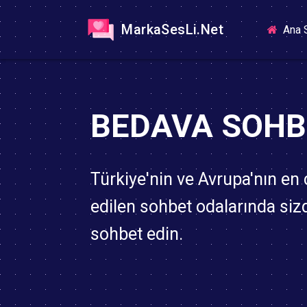
MarkaSesLi.Net
Ana 
BEDAVA SOHB
Türkiye'nin ve Avrupa'nın en 
edilen sohbet odalarında si
sohbet edin.