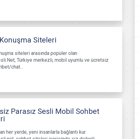
 Konuşma Siteleri
nuşma siteleri arasında popüler olan
li.Net, Türkiye merkezli, mobil uyumlu ve ücretsiz
ohbet/chat…
siz Parasız Sesli Mobil Sohbet
eri
n her yerde, yeni insanlarla bağlantı kur.
li.net, sohbet siteleri içerisinde siz değerli