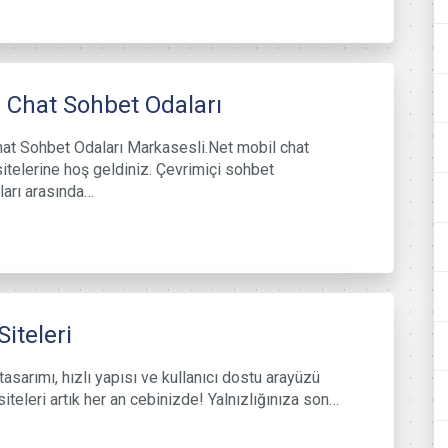
 Chat Sohbet Odaları
at Sohbet Odaları Markasesli.Net mobil chat
itelerine hoş geldiniz. Çevrimiçi sohbet
ları arasında…
Siteleri
asarımı, hızlı yapısı ve kullanıcı dostu arayüzü
siteleri artık her an cebinizde! Yalnızlığınıza son…