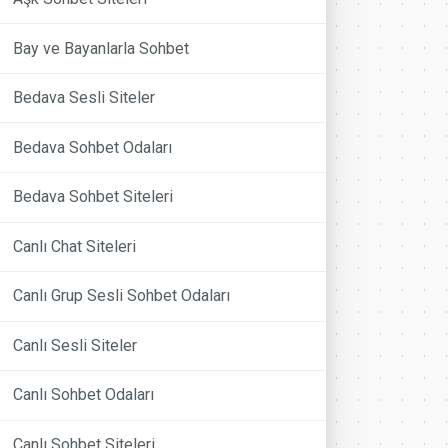
Bay ve Bayanlarla Sohbet
Bedava Sesli Siteler
Bedava Sohbet Odaları
Bedava Sohbet Siteleri
Canlı Chat Siteleri
Canlı Grup Sesli Sohbet Odaları
Canlı Sesli Siteler
Canlı Sohbet Odaları
Canlı Sohbet Siteleri