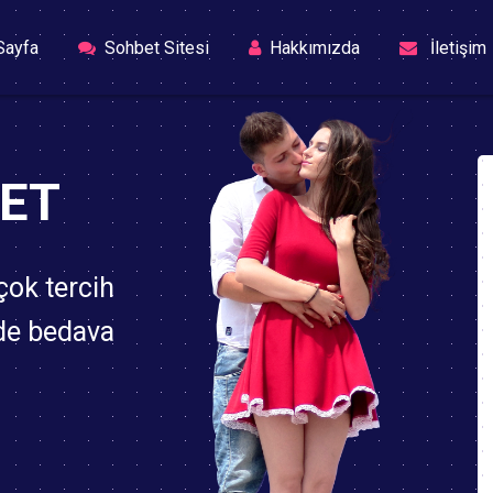
(current)
Sayfa
Sohbet Sitesi
Hakkımızda
İletişim
ET
çok tercih
zde bedava