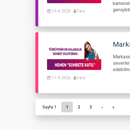
kameralı
genişle
13-4-2026
Farz
Marka
Markases
severler
edebilm
11-4-2026
Farz
Sayfa gezinme
Geçerli Sayfa
Sayfa
Sayfa
Sayfa 1
1
2
3
›
»