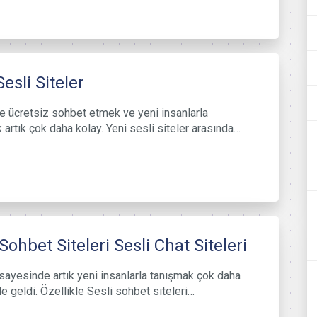
esli Siteler
te ücretsiz sohbet etmek ve yeni insanlarla
 artık çok daha kolay. Yeni sesli siteler arasında…
 Sohbet Siteleri Sesli Chat Siteleri
 sayesinde artık yeni insanlarla tanışmak çok daha
le geldi. Özellikle Sesli sohbet siteleri…