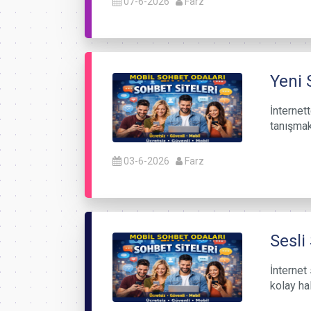
07-6-2026
Farz
Yeni S
İnternet
tanışmak
03-6-2026
Farz
Sesli
İnternet
kolay ha