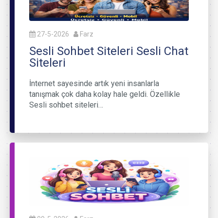
27-5-2026
Farz
Sesli Sohbet Siteleri Sesli Chat
Siteleri
İnternet sayesinde artık yeni insanlarla
tanışmak çok daha kolay hale geldi. Özellikle
Sesli sohbet siteleri…