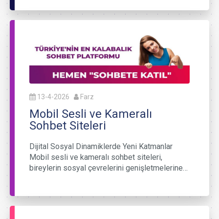
13-4-2026
Farz
Mobil Sesli ve Kameralı
Sohbet Siteleri
Dijital Sosyal Dinamiklerde Yeni Katmanlar
Mobil sesli ve kameralı sohbet siteleri,
bireylerin sosyal çevrelerini genişletmelerine…