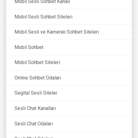
Mobil Sesli Sohbet Kanalı
Mobil Sesli Sohbet Siteleri
Mobil Sesli ve Kameralı Sohbet Siteleri
Mobil Sohbet
Mobil Sohbet Siteleri
Online Sohbet Odaları
Segital Sesli Siteler
Sesli Chat Kanalları
Sesli Chat Odaları