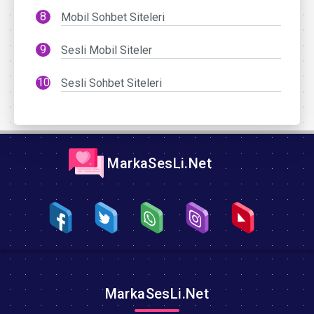
Mobil Sohbet Siteleri
Sesli Mobil Siteler
Sesli Sohbet Siteleri
MarkaSesLi.Net
MarkaSesLi.Net