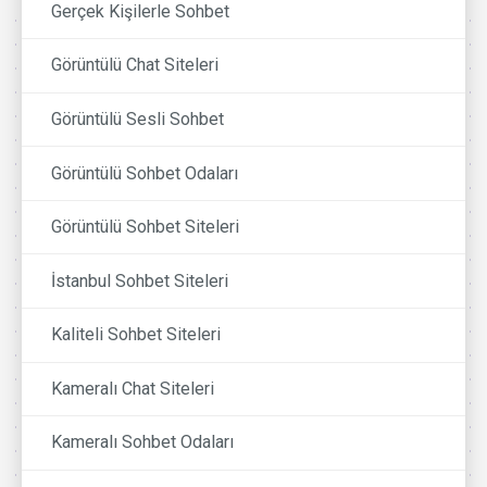
Gerçek Kişilerle Sohbet
Görüntülü Chat Siteleri
Görüntülü Sesli Sohbet
Görüntülü Sohbet Odaları
Görüntülü Sohbet Siteleri
İstanbul Sohbet Siteleri
Kaliteli Sohbet Siteleri
Kameralı Chat Siteleri
Kameralı Sohbet Odaları