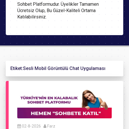
Sohbet Platformudur. Üyelikler Tamamen
Ücretsiz Olup, Bu Güzel-Kaliteli Ortama
Katılabilirsiniz.
Etiket:
Sesli Mobil Görüntülü Chat Uygulaması
02-8-2026
Farz