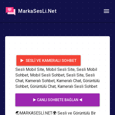
MarkaSesLi.Net
SESLI VE KAMERALI SOHBET
Sesli Mobil Site, Mobil Sesli Site, Sesli Mobil
Sohbet, Mobil Sesli Sohbet, Sesli Site, Sesli
Chat, Kameralı Sohbet, Kameralı Chat, Görüntülü
Sohbet, Görüntülü Chat, Kameralı Sesli Sohbet
▶️ CANLI SOHBETE BAĞLAN ◀️
🌏MARKASESLİ.NET🌍 Sesli ve Görüntülü Bir