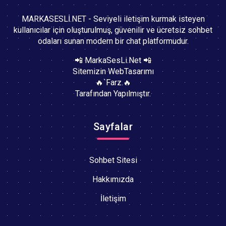
MARKASESLİ.NET - Seviyeli iletişim kurmak isteyen
kullanıcılar için oluşturulmuş, güvenilir ve ücretsiz sohbet
odaları sunan modern bir chat platformudur.
📲 MarkaSesLi.Net 📲
Sitemizin WebTasarımı
🔥`Farz.🔥
Tarafından Yapılmıştır.
Sayfalar
Sohbet Sitesi
Hakkımızda
İletişim