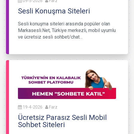
09-5-2026
Farz
Sesli Konuşma Siteleri
Sesli konuşma siteleri arasında popüler olan
Markasesli.Net, Türkiye merkezli, mobil uyumlu
ve ücretsiz sesli sohbet/chat…
19-4-2026
Farz
Ücretsiz Parasız Sesli Mobil
Sohbet Siteleri