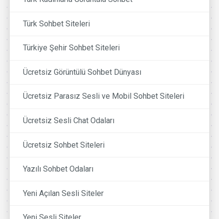
Türk Sohbet Siteleri
Türkiye Şehir Sohbet Siteleri
Ücretsiz Görüntülü Sohbet Dünyası
Ücretsiz Parasız Sesli ve Mobil Sohbet Siteleri
Ücretsiz Sesli Chat Odaları
Ücretsiz Sohbet Siteleri
Yazılı Sohbet Odaları
Yeni Açılan Sesli Siteler
Yeni Sesli Siteler