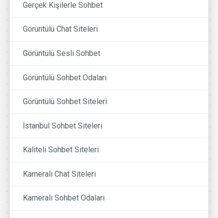
Gerçek Kişilerle Sohbet
Görüntülü Chat Siteleri
Görüntülü Sesli Sohbet
Görüntülü Sohbet Odaları
Görüntülü Sohbet Siteleri
İstanbul Sohbet Siteleri
Kaliteli Sohbet Siteleri
Kameralı Chat Siteleri
Kameralı Sohbet Odaları