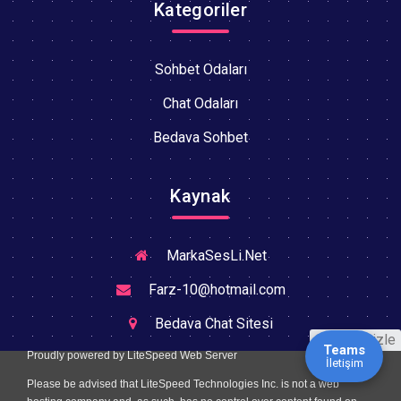
Kategoriler
Sohbet Odaları
Chat Odaları
Bedava Sohbet
Kaynak
MarkaSesLi.Net
Farz-10@hotmail.com
Bedava Chat Sitesi
Göster/Gizle
Teams
İletişim
© 2025 Copyright - MarkaSesLi.Net