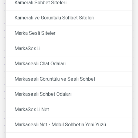
Kameralı Sohbet Siteleri
Kameralı ve Görüntülü Sohbet Siteleri
Marka Sesli Siteler
MarkaSesLi
Markasesli Chat Odaları
Markasesli Görüntülü ve Sesli Sohbet
Markasesli Sohbet Odaları
MarkaSesLi.Net
Markasesli.Net - Mobil Sohbetin Yeni Yüzü