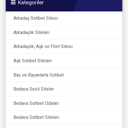
Kategoriler
Arkadaş Sohbet Sitesi
Arkadaşlık Siteleri
Arkadaşlık, Aşk ve Flört Sitesi
Aşk Sohbet Siteleri
Bay ve Bayanlarla Sohbet
Bedava Sesli Siteler
Bedava Sohbet Odaları
Bedava Sohbet Siteleri