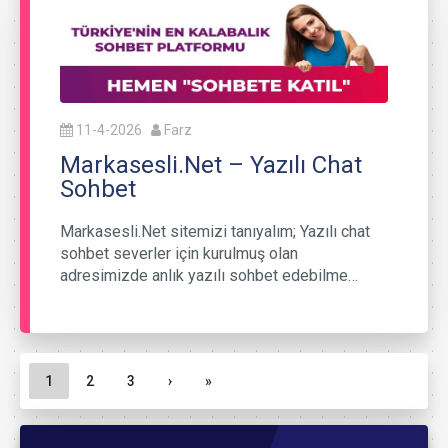
11-4-2026
Farz
Markasesli.Net – Yazılı Chat
Sohbet
Markasesli.Net sitemizi tanıyalım; Yazılı chat
sohbet severler için kurulmuş olan
adresimizde anlık yazılı sohbet edebilme…
Sayfa gezinme
Geçerli Sayfa
Sayfa
Sayfa
1
2
3
›
»