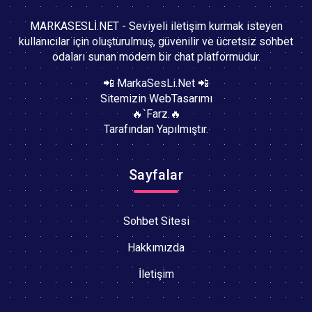
MARKASESLİ.NET - Seviyeli iletişim kurmak isteyen
kullanıcılar için oluşturulmuş, güvenilir ve ücretsiz sohbet
odaları sunan modern bir chat platformudur.
📲 MarkaSesLi.Net 📲
Sitemizin WebTasarımı
🔥`Farz.🔥
Tarafından Yapılmıştır.
Sayfalar
Sohbet Sitesi
Hakkımızda
İletişim