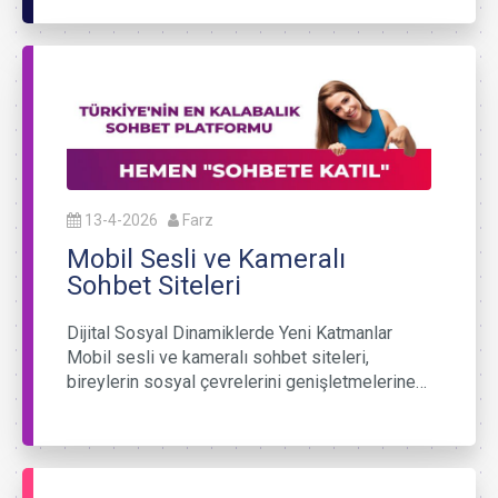
13-4-2026
Farz
Mobil Sesli ve Kameralı
Sohbet Siteleri
Dijital Sosyal Dinamiklerde Yeni Katmanlar
Mobil sesli ve kameralı sohbet siteleri,
bireylerin sosyal çevrelerini genişletmelerine…