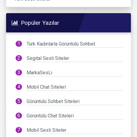
Popüler Yazılar
Türk Kadınlarla Görüntülü Sohbet
Segital Sesli Siteler
MarkaSesLi
Mobil Chat Siteleri
Görüntülü Sohbet Siteleri
Görüntülü Chat Siteleri
Mobil Sesli Siteler