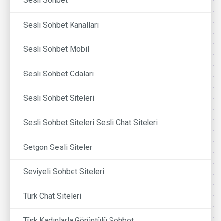
Sesli Sohbet
Sesli Sohbet Kanalları
Sesli Sohbet Mobil
Sesli Sohbet Odaları
Sesli Sohbet Siteleri
Sesli Sohbet Siteleri Sesli Chat Siteleri
Setgon Sesli Siteler
Seviyeli Sohbet Siteleri
Türk Chat Siteleri
Türk Kadınlarla Görüntülü Sohbet