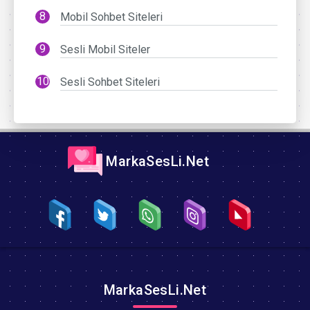
Mobil Sohbet Siteleri
Sesli Mobil Siteler
Sesli Sohbet Siteleri
MarkaSesLi.Net
MarkaSesLi.Net