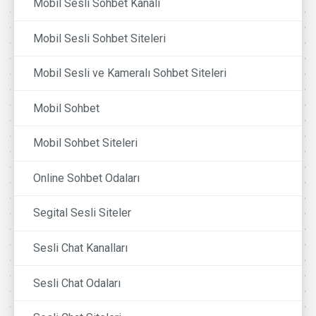
Mobil Sesli Sohbet Kanalı
Mobil Sesli Sohbet Siteleri
Mobil Sesli ve Kameralı Sohbet Siteleri
Mobil Sohbet
Mobil Sohbet Siteleri
Online Sohbet Odaları
Segital Sesli Siteler
Sesli Chat Kanalları
Sesli Chat Odaları