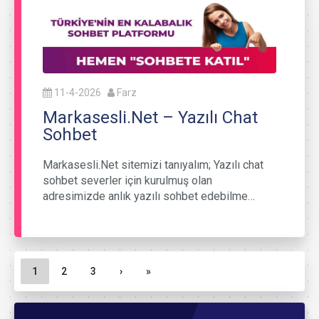
11-4-2026
Farz
Markasesli.Net – Yazılı Chat
Sohbet
Markasesli.Net sitemizi tanıyalım; Yazılı chat
sohbet severler için kurulmuş olan
adresimizde anlık yazılı sohbet edebilme…
Sayfa gezinme
Geçerli Sayfa
Sayfa
Sayfa
1
2
3
›
»