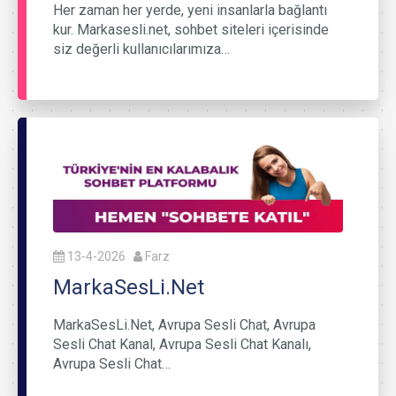
Her zaman her yerde, yeni insanlarla bağlantı
kur. Markasesli.net, sohbet siteleri içerisinde
siz değerli kullanıcılarımıza…
13-4-2026
Farz
MarkaSesLi.Net
MarkaSesLi.Net, Avrupa Sesli Chat, Avrupa
Sesli Chat Kanal, Avrupa Sesli Chat Kanalı,
Avrupa Sesli Chat…