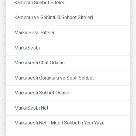
Kameralı Sohbet Siteleri
Kameralı ve Görüntülü Sohbet Siteleri
Marka Sesli Siteler
MarkaSesLi
Markasesli Chat Odaları
Markasesli Görüntülü ve Sesli Sohbet
Markasesli Sohbet Odaları
MarkaSesLi.Net
Markasesli.Net - Mobil Sohbetin Yeni Yüzü