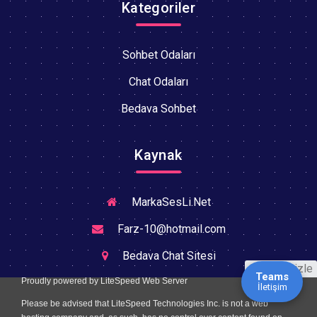
Kategoriler
Sohbet Odaları
Chat Odaları
Bedava Sohbet
Kaynak
MarkaSesLi.Net
Farz-10@hotmail.com
Bedava Chat Sitesi
Göster/Gizle
Teams
İletişim
© 2025 Copyright - MarkaSesLi.Net