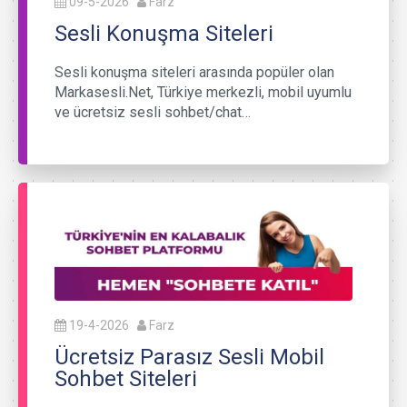
09-5-2026
Farz
Sesli Konuşma Siteleri
Sesli konuşma siteleri arasında popüler olan
Markasesli.Net, Türkiye merkezli, mobil uyumlu
ve ücretsiz sesli sohbet/chat…
19-4-2026
Farz
Ücretsiz Parasız Sesli Mobil
Sohbet Siteleri