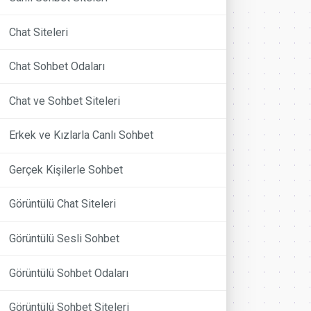
Chat Siteleri
Chat Sohbet Odaları
Chat ve Sohbet Siteleri
Erkek ve Kızlarla Canlı Sohbet
Gerçek Kişilerle Sohbet
Görüntülü Chat Siteleri
Görüntülü Sesli Sohbet
Görüntülü Sohbet Odaları
Görüntülü Sohbet Siteleri