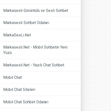
Markasesli Görüntülü ve Sesli Sohbet
Markasesli Sohbet Odaları
MarkaSesLi.Net
Markasesli.Net - Mobil Sohbetin Yeni
Yüzü
Markasesli.Net - Yazılı Chat Sohbet
Mobil Chat
Mobil Chat Siteleri
Mobil Chat Sohbet Odaları