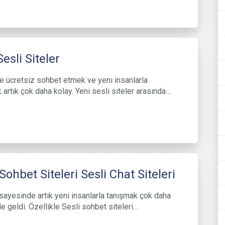
esli Siteler
te ücretsiz sohbet etmek ve yeni insanlarla
 artık çok daha kolay. Yeni sesli siteler arasında…
 Sohbet Siteleri Sesli Chat Siteleri
 sayesinde artık yeni insanlarla tanışmak çok daha
le geldi. Özellikle Sesli sohbet siteleri…