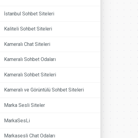
İstanbul Sohbet Siteleri
Kaliteli Sohbet Siteleri
Kameralı Chat Siteleri
Kameralı Sohbet Odaları
Kameralı Sohbet Siteleri
Kameralı ve Görüntülü Sohbet Siteleri
Marka Sesli Siteler
MarkaSesLi
Markasesli Chat Odaları