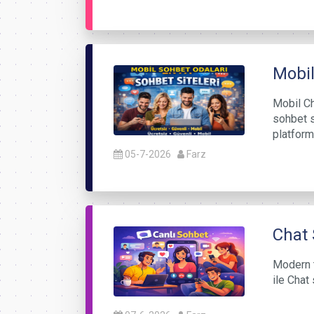
Mobil
Mobil Ch
sohbet s
platform
05-7-2026
Farz
Chat 
Modern t
ile Chat 