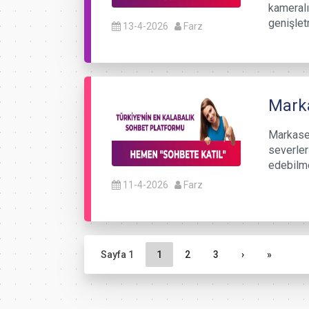
kameralı
genişle
13-4-2026
Farz
Marka
Markases
severler
edebilm
11-4-2026
Farz
Sayfa gezinme
Geçerli Sayfa
Sayfa
Sayfa
Sayfa 1
1
2
3
›
»