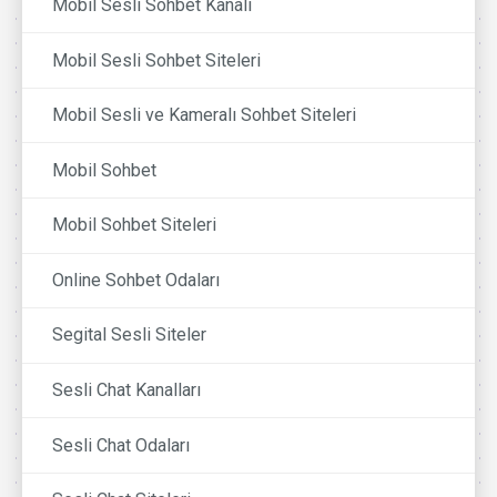
Mobil Sesli Sohbet Kanalı
Mobil Sesli Sohbet Siteleri
Mobil Sesli ve Kameralı Sohbet Siteleri
Mobil Sohbet
Mobil Sohbet Siteleri
Online Sohbet Odaları
Segital Sesli Siteler
Sesli Chat Kanalları
Sesli Chat Odaları