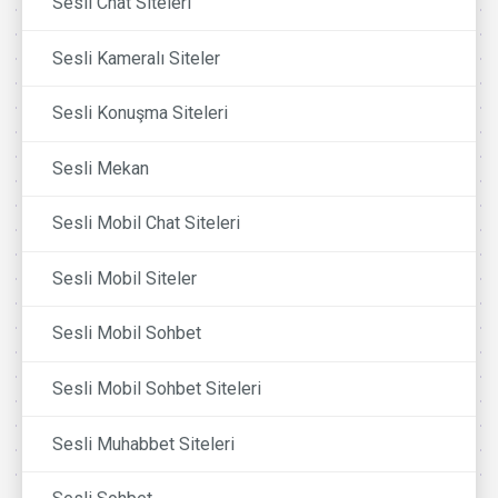
Sesli Chat Siteleri
Sesli Kameralı Siteler
Sesli Konuşma Siteleri
Sesli Mekan
Sesli Mobil Chat Siteleri
Sesli Mobil Siteler
Sesli Mobil Sohbet
Sesli Mobil Sohbet Siteleri
Sesli Muhabbet Siteleri