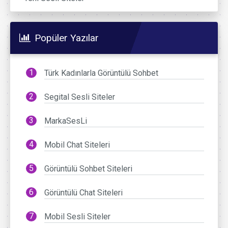
Popüler Yazılar
Türk Kadınlarla Görüntülü Sohbet
Segital Sesli Siteler
MarkaSesLi
Mobil Chat Siteleri
Görüntülü Sohbet Siteleri
Görüntülü Chat Siteleri
Mobil Sesli Siteler