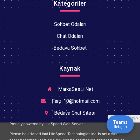
Kategoriler
Sohbet Odaları
Chat Odaları
Bedava Sohbet
Kaynak
MarkaSesLi.Net
Farz-10@hotmail.com
Bedava Chat Sitesi
Göster/Gizle
Teams
İletişim
© 2025 Copyright - MarkaSesLi.Net