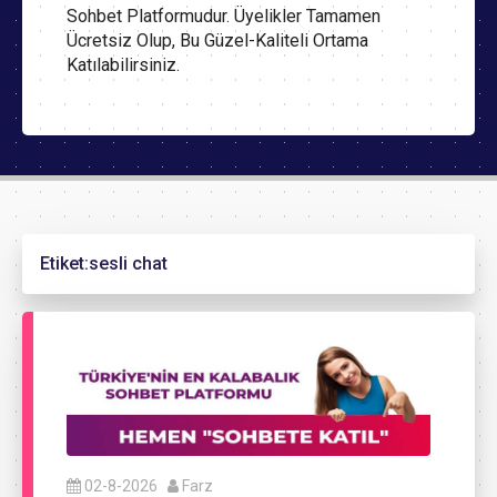
Sohbet Platformudur. Üyelikler Tamamen
Ücretsiz Olup, Bu Güzel-Kaliteli Ortama
Katılabilirsiniz.
Etiket:
sesli chat
02-8-2026
Farz