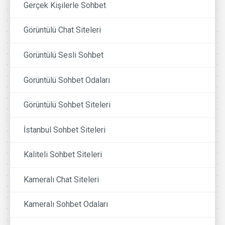
Gerçek Kişilerle Sohbet
Görüntülü Chat Siteleri
Görüntülü Sesli Sohbet
Görüntülü Sohbet Odaları
Görüntülü Sohbet Siteleri
İstanbul Sohbet Siteleri
Kaliteli Sohbet Siteleri
Kameralı Chat Siteleri
Kameralı Sohbet Odaları