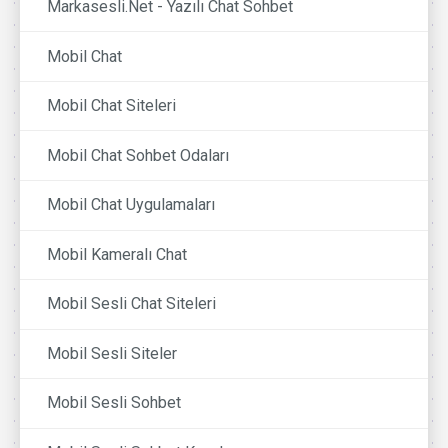
Markasesli.Net - Yazılı Chat Sohbet
Mobil Chat
Mobil Chat Siteleri
Mobil Chat Sohbet Odaları
Mobil Chat Uygulamaları
Mobil Kameralı Chat
Mobil Sesli Chat Siteleri
Mobil Sesli Siteler
Mobil Sesli Sohbet