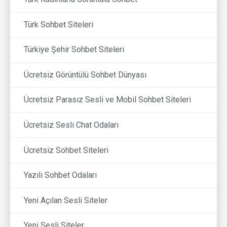
Türk Sohbet Siteleri
Türkiye Şehir Sohbet Siteleri
Ücretsiz Görüntülü Sohbet Dünyası
Ücretsiz Parasız Sesli ve Mobil Sohbet Siteleri
Ücretsiz Sesli Chat Odaları
Ücretsiz Sohbet Siteleri
Yazılı Sohbet Odaları
Yeni Açılan Sesli Siteler
Yeni Sesli Siteler