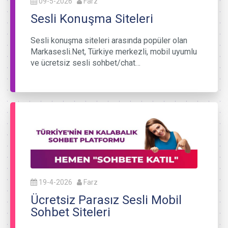
09-5-2026
Farz
Sesli Konuşma Siteleri
Sesli konuşma siteleri arasında popüler olan
Markasesli.Net, Türkiye merkezli, mobil uyumlu
ve ücretsiz sesli sohbet/chat…
19-4-2026
Farz
Ücretsiz Parasız Sesli Mobil
Sohbet Siteleri