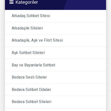
Kategoriler
Arkadaş Sohbet Sitesi
Arkadaşlık Siteleri
Arkadaşlık, Aşk ve Flört Sitesi
Aşk Sohbet Siteleri
Bay ve Bayanlarla Sohbet
Bedava Sesli Siteler
Bedava Sohbet Odaları
Bedava Sohbet Siteleri