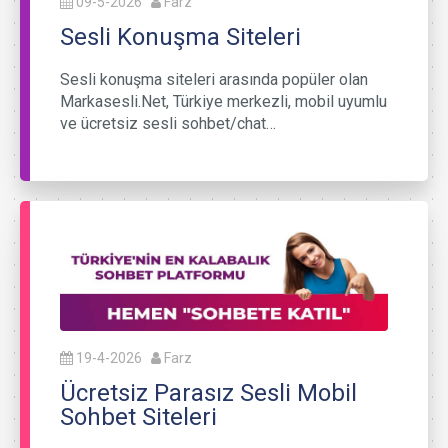
09-5-2026
Farz
Sesli Konuşma Siteleri
Sesli konuşma siteleri arasında popüler olan
Markasesli.Net, Türkiye merkezli, mobil uyumlu
ve ücretsiz sesli sohbet/chat…
19-4-2026
Farz
Ücretsiz Parasız Sesli Mobil
Sohbet Siteleri