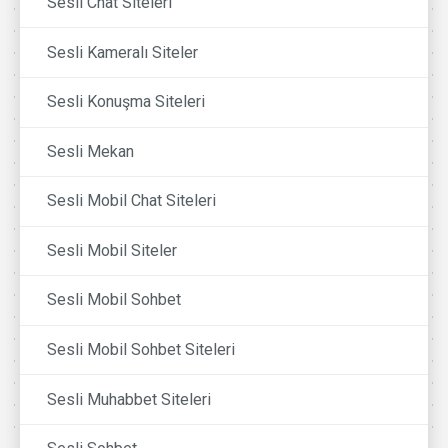
Sesli Chat Siteleri
Sesli Kameralı Siteler
Sesli Konuşma Siteleri
Sesli Mekan
Sesli Mobil Chat Siteleri
Sesli Mobil Siteler
Sesli Mobil Sohbet
Sesli Mobil Sohbet Siteleri
Sesli Muhabbet Siteleri