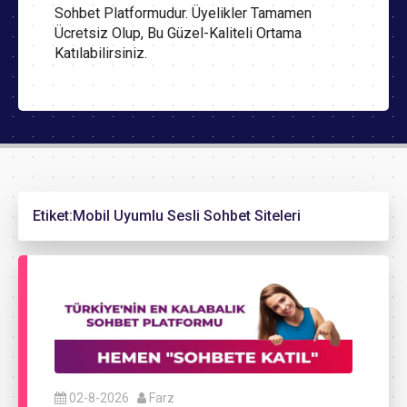
Sohbet Platformudur. Üyelikler Tamamen
Ücretsiz Olup, Bu Güzel-Kaliteli Ortama
Katılabilirsiniz.
Etiket:
Mobil Uyumlu Sesli Sohbet Siteleri
02-8-2026
Farz