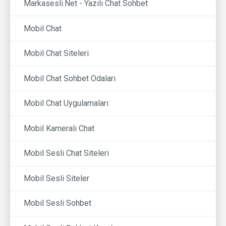
Markasesli.Net - Yazılı Chat Sohbet
Mobil Chat
Mobil Chat Siteleri
Mobil Chat Sohbet Odaları
Mobil Chat Uygulamaları
Mobil Kameralı Chat
Mobil Sesli Chat Siteleri
Mobil Sesli Siteler
Mobil Sesli Sohbet