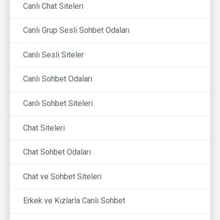
Canlı Chat Siteleri
Canlı Grup Sesli Sohbet Odaları
Canlı Sesli Siteler
Canlı Sohbet Odaları
Canlı Sohbet Siteleri
Chat Siteleri
Chat Sohbet Odaları
Chat ve Sohbet Siteleri
Erkek ve Kızlarla Canlı Sohbet