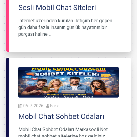
Sesli Mobil Chat Siteleri
İnternet üzerinden kurulan iletişim her geçen
gün daha fazla insanın günlük hayatının bir
parçası haline…
05-7-2026
Farz
Mobil Chat Sohbet Odaları
Mobil Chat Sohbet Odaları Markasesli.Net
mobil chat sohbet sitelerine hoş geldiniz.