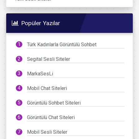
Popüler Yazılar
Türk Kadınlarla Görüntülü Sohbet
Segital Sesli Siteler
MarkaSesLi
Mobil Chat Siteleri
Görüntülü Sohbet Siteleri
Görüntülü Chat Siteleri
Mobil Sesli Siteler