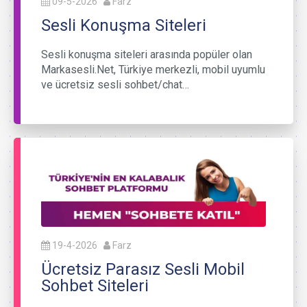
09-5-2026
Farz
Sesli Konuşma Siteleri
Sesli konuşma siteleri arasında popüler olan
Markasesli.Net, Türkiye merkezli, mobil uyumlu
ve ücretsiz sesli sohbet/chat…
19-4-2026
Farz
Ücretsiz Parasız Sesli Mobil
Sohbet Siteleri