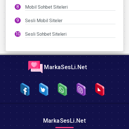
Mobil Sohbet Siteleri
Sesli Mobil Siteler
Sesli Sohbet Siteleri
MarkaSesLi.Net
MarkaSesLi.Net