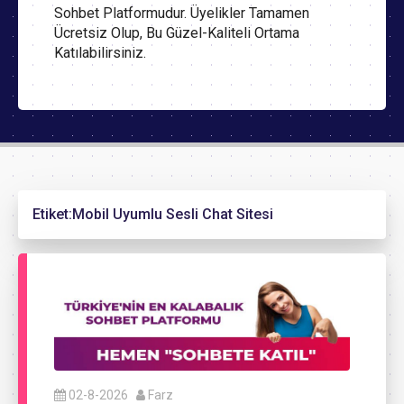
Sohbet Platformudur. Üyelikler Tamamen
Ücretsiz Olup, Bu Güzel-Kaliteli Ortama
Katılabilirsiniz.
Etiket:
Mobil Uyumlu Sesli Chat Sitesi
02-8-2026
Farz