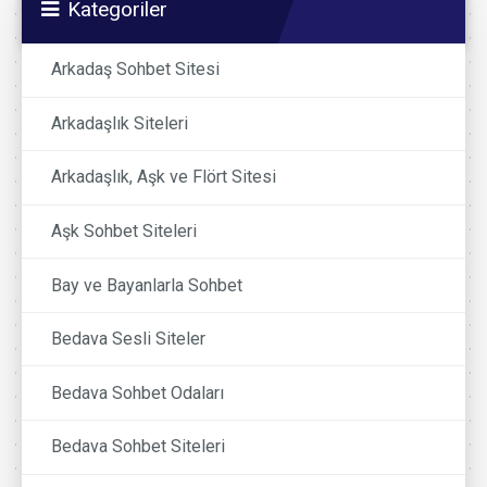
Kategoriler
Arkadaş Sohbet Sitesi
Arkadaşlık Siteleri
Arkadaşlık, Aşk ve Flört Sitesi
Aşk Sohbet Siteleri
Bay ve Bayanlarla Sohbet
Bedava Sesli Siteler
Bedava Sohbet Odaları
Bedava Sohbet Siteleri