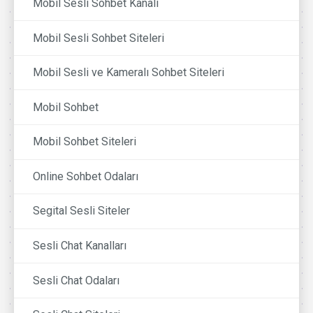
Mobil Sesli Sohbet Kanalı
Mobil Sesli Sohbet Siteleri
Mobil Sesli ve Kameralı Sohbet Siteleri
Mobil Sohbet
Mobil Sohbet Siteleri
Online Sohbet Odaları
Segital Sesli Siteler
Sesli Chat Kanalları
Sesli Chat Odaları