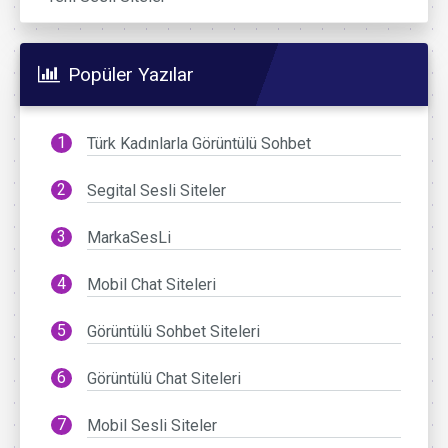
Popüler Yazılar
Türk Kadınlarla Görüntülü Sohbet
Segital Sesli Siteler
MarkaSesLi
Mobil Chat Siteleri
Görüntülü Sohbet Siteleri
Görüntülü Chat Siteleri
Mobil Sesli Siteler