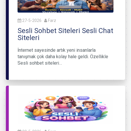
27-5-2026
Farz
Sesli Sohbet Siteleri Sesli Chat
Siteleri
İnternet sayesinde artık yeni insanlarla
tanışmak çok daha kolay hale geldi. Özellikle
Sesli sohbet siteleri…