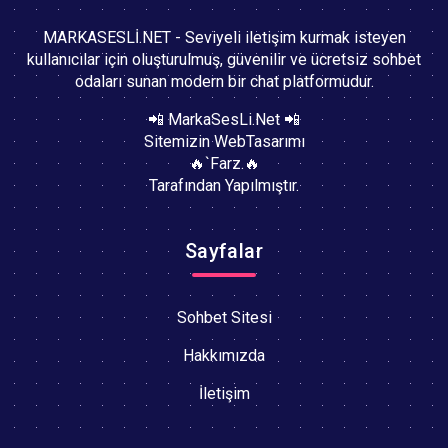
MARKASESLİ.NET - Seviyeli iletişim kurmak isteyen
kullanıcılar için oluşturulmuş, güvenilir ve ücretsiz sohbet
odaları sunan modern bir chat platformudur.
📲 MarkaSesLi.Net 📲
Sitemizin WebTasarımı
🔥`Farz.🔥
Tarafından Yapılmıştır.
Sayfalar
Sohbet Sitesi
Hakkımızda
İletişim