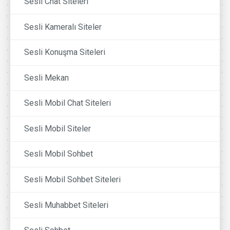
Sesli Chat Siteleri
Sesli Kameralı Siteler
Sesli Konuşma Siteleri
Sesli Mekan
Sesli Mobil Chat Siteleri
Sesli Mobil Siteler
Sesli Mobil Sohbet
Sesli Mobil Sohbet Siteleri
Sesli Muhabbet Siteleri