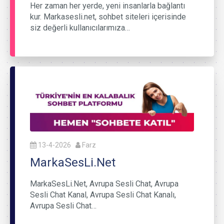
Her zaman her yerde, yeni insanlarla bağlantı
kur. Markasesli.net, sohbet siteleri içerisinde
siz değerli kullanıcılarımıza…
13-4-2026
Farz
MarkaSesLi.Net
MarkaSesLi.Net, Avrupa Sesli Chat, Avrupa
Sesli Chat Kanal, Avrupa Sesli Chat Kanalı,
Avrupa Sesli Chat…