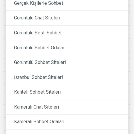
Gerçek Kişilerle Sohbet
Görüntülü Chat Siteleri
Görüntülü Sesli Sohbet
Görüntülü Sohbet Odaları
Görüntülü Sohbet Siteleri
İstanbul Sohbet Siteleri
Kaliteli Sohbet Siteleri
Kameralı Chat Siteleri
Kameralı Sohbet Odaları