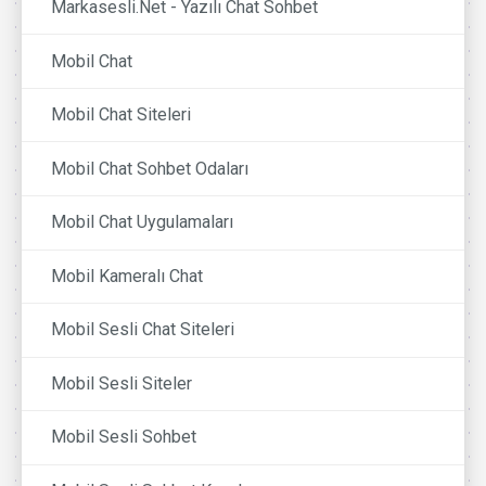
Markasesli.Net - Yazılı Chat Sohbet
Mobil Chat
Mobil Chat Siteleri
Mobil Chat Sohbet Odaları
Mobil Chat Uygulamaları
Mobil Kameralı Chat
Mobil Sesli Chat Siteleri
Mobil Sesli Siteler
Mobil Sesli Sohbet