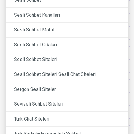
Sesli Sohbet
Sesli Sohbet Kanalları
Sesli Sohbet Mobil
Sesli Sohbet Odaları
Sesli Sohbet Siteleri
Sesli Sohbet Siteleri Sesli Chat Siteleri
Setgon Sesli Siteler
Seviyeli Sohbet Siteleri
Türk Chat Siteleri
Türk Kadınlarla Görüntülü Sohbet