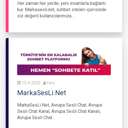
Her zaman her yerde, yeni insanlarla bağlantı
kur. Markasesli.net, sohbet siteleri içerisinde
siz değerli kullanıcılarımıza…
13-4-2026
Farz
MarkaSesLi.Net
MarkaSesLi.Net, Avrupa Sesli Chat, Avrupa
Sesli Chat Kanal, Avrupa Sesli Chat Kanalı,
Avrupa Sesli Chat…