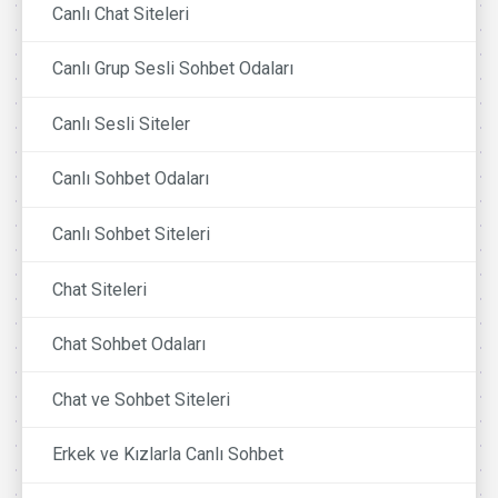
Canlı Chat Siteleri
Canlı Grup Sesli Sohbet Odaları
Canlı Sesli Siteler
Canlı Sohbet Odaları
Canlı Sohbet Siteleri
Chat Siteleri
Chat Sohbet Odaları
Chat ve Sohbet Siteleri
Erkek ve Kızlarla Canlı Sohbet