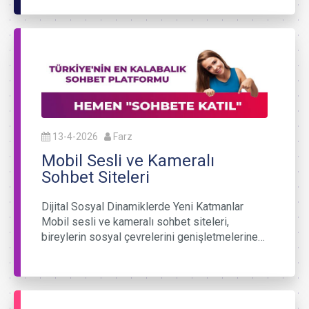
13-4-2026
Farz
Mobil Sesli ve Kameralı
Sohbet Siteleri
Dijital Sosyal Dinamiklerde Yeni Katmanlar
Mobil sesli ve kameralı sohbet siteleri,
bireylerin sosyal çevrelerini genişletmelerine…