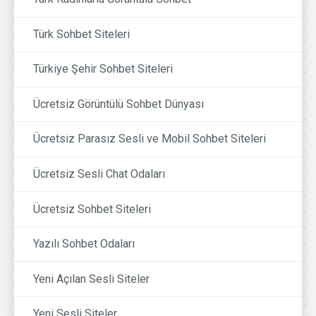
Türk Sohbet Siteleri
Türkiye Şehir Sohbet Siteleri
Ücretsiz Görüntülü Sohbet Dünyası
Ücretsiz Parasız Sesli ve Mobil Sohbet Siteleri
Ücretsiz Sesli Chat Odaları
Ücretsiz Sohbet Siteleri
Yazılı Sohbet Odaları
Yeni Açılan Sesli Siteler
Yeni Sesli Siteler