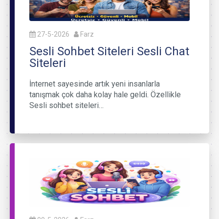
27-5-2026
Farz
Sesli Sohbet Siteleri Sesli Chat
Siteleri
İnternet sayesinde artık yeni insanlarla
tanışmak çok daha kolay hale geldi. Özellikle
Sesli sohbet siteleri…