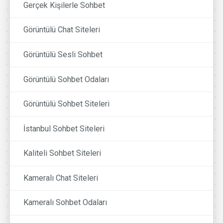
Gerçek Kişilerle Sohbet
Görüntülü Chat Siteleri
Görüntülü Sesli Sohbet
Görüntülü Sohbet Odaları
Görüntülü Sohbet Siteleri
İstanbul Sohbet Siteleri
Kaliteli Sohbet Siteleri
Kameralı Chat Siteleri
Kameralı Sohbet Odaları