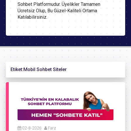
Sohbet Platformudur. Üyelikler Tamamen
Ücretsiz Olup, Bu Güzel-Kaliteli Ortama
Katılabilirsiniz.
Etiket:
Mobil Sohbet Siteler
02-8-2026
Farz