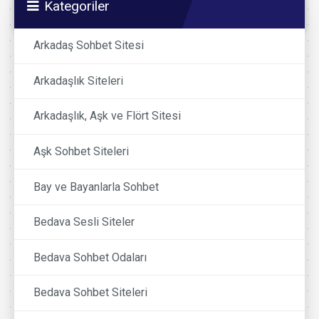
Kategoriler
Arkadaş Sohbet Sitesi
Arkadaşlık Siteleri
Arkadaşlık, Aşk ve Flört Sitesi
Aşk Sohbet Siteleri
Bay ve Bayanlarla Sohbet
Bedava Sesli Siteler
Bedava Sohbet Odaları
Bedava Sohbet Siteleri