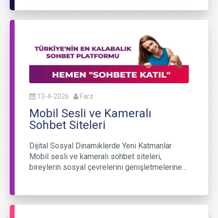
13-4-2026
Farz
Mobil Sesli ve Kameralı
Sohbet Siteleri
Dijital Sosyal Dinamiklerde Yeni Katmanlar
Mobil sesli ve kameralı sohbet siteleri,
bireylerin sosyal çevrelerini genişletmelerine…