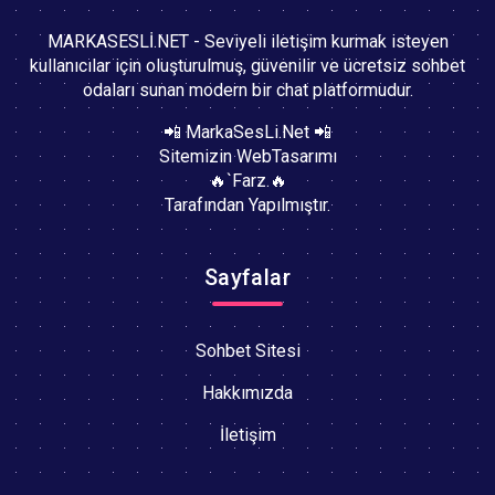
MARKASESLİ.NET - Seviyeli iletişim kurmak isteyen
kullanıcılar için oluşturulmuş, güvenilir ve ücretsiz sohbet
odaları sunan modern bir chat platformudur.
📲 MarkaSesLi.Net 📲
Sitemizin WebTasarımı
🔥`Farz.🔥
Tarafından Yapılmıştır.
Sayfalar
Sohbet Sitesi
Hakkımızda
İletişim