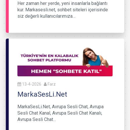
Her zaman her yerde, yeni insanlarla bağlantı
kur. Markasesli.net, sohbet siteleri içerisinde
siz değerli kullanıcılarımıza…
13-4-2026
Farz
MarkaSesLi.Net
MarkaSesLi.Net, Avrupa Sesli Chat, Avrupa
Sesli Chat Kanal, Avrupa Sesli Chat Kanalı,
Avrupa Sesli Chat…