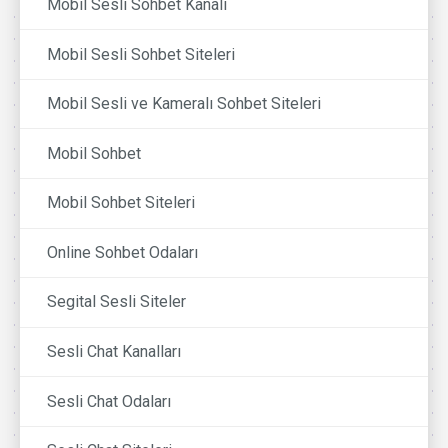
Mobil Sesli Sohbet Kanalı
Mobil Sesli Sohbet Siteleri
Mobil Sesli ve Kameralı Sohbet Siteleri
Mobil Sohbet
Mobil Sohbet Siteleri
Online Sohbet Odaları
Segital Sesli Siteler
Sesli Chat Kanalları
Sesli Chat Odaları