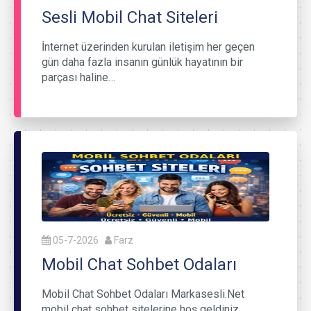
Sesli Mobil Chat Siteleri
İnternet üzerinden kurulan iletişim her geçen
gün daha fazla insanın günlük hayatının bir
parçası haline…
05-7-2026
Farz
Mobil Chat Sohbet Odaları
Mobil Chat Sohbet Odaları Markasesli.Net
mobil chat sohbet sitelerine hoş geldiniz.