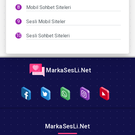
Mobil Sohbet Siteleri
Sesli Mobil Siteler
Sesli Sohbet Siteleri
MarkaSesLi.Net
MarkaSesLi.Net