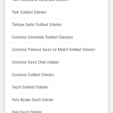
Türk Sohbet Siteleri
Türkiye Şehir Sohbet Siteleri
Ücretsiz Görüntülü Sohbet Dünyası
Ücretsiz Parasız Sesli ve Mobil Sohbet Siteleri
Ücretsiz Sesli Chat Odaları
Ücretsiz Sohbet Siteleri
Yazılı Sohbet Odaları
Yeni Açılan Sesli Siteler
Yeni Sesli Siteler