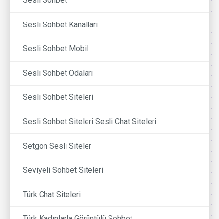
Sesli Sohbet
Sesli Sohbet Kanalları
Sesli Sohbet Mobil
Sesli Sohbet Odaları
Sesli Sohbet Siteleri
Sesli Sohbet Siteleri Sesli Chat Siteleri
Setgon Sesli Siteler
Seviyeli Sohbet Siteleri
Türk Chat Siteleri
Türk Kadınlarla Görüntülü Sohbet