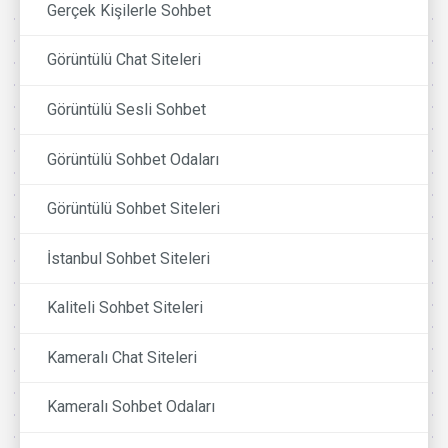
Gerçek Kişilerle Sohbet
Görüntülü Chat Siteleri
Görüntülü Sesli Sohbet
Görüntülü Sohbet Odaları
Görüntülü Sohbet Siteleri
İstanbul Sohbet Siteleri
Kaliteli Sohbet Siteleri
Kameralı Chat Siteleri
Kameralı Sohbet Odaları