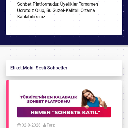
Sohbet Platformudur. Üyelikler Tamamen
Ücretsiz Olup, Bu Güzel-Kaliteli Ortama
Katılabilirsiniz.
Etiket:
Mobil Sesli Sohbetleri
02-8-2026
Farz