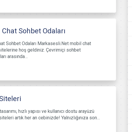
 Chat Sohbet Odaları
at Sohbet Odaları Markasesli.Net mobil chat
itelerine hoş geldiniz. Çevrimiçi sohbet
ları arasında…
Siteleri
asarımı, hızlı yapısı ve kullanıcı dostu arayüzü
siteleri artık her an cebinizde! Yalnızlığınıza son…