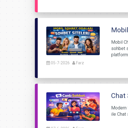
Mobil
Mobil Ch
sohbet s
platform
05-7-2026
Farz
Chat 
Modern t
ile Chat 