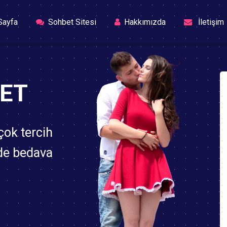
(current)
Sayfa
Sohbet Sitesi
Hakkımızda
İletişim
ET
çok tercih
zde bedava