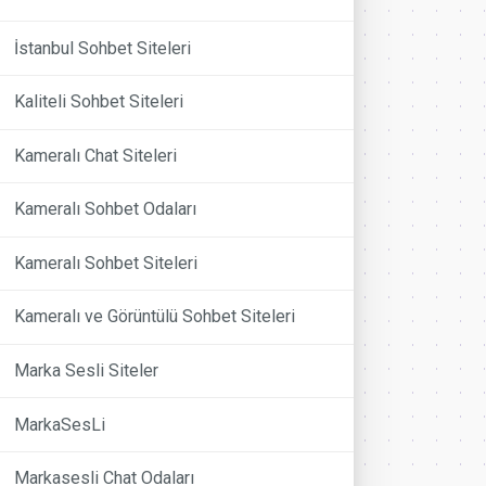
İstanbul Sohbet Siteleri
Kaliteli Sohbet Siteleri
Kameralı Chat Siteleri
Kameralı Sohbet Odaları
Kameralı Sohbet Siteleri
Kameralı ve Görüntülü Sohbet Siteleri
Marka Sesli Siteler
MarkaSesLi
Markasesli Chat Odaları