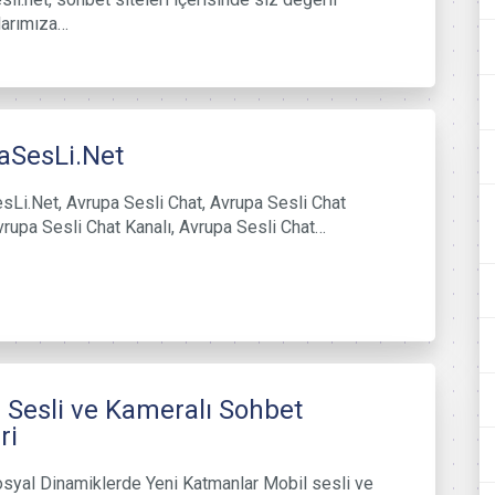
ılarımıza…
aSesLi.Net
Li.Net, Avrupa Sesli Chat, Avrupa Sesli Chat
vrupa Sesli Chat Kanalı, Avrupa Sesli Chat…
 Sesli ve Kameralı Sohbet
ri
Sosyal Dinamiklerde Yeni Katmanlar Mobil sesli ve