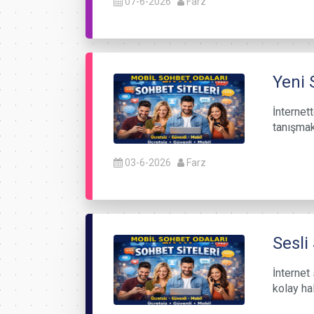
07-6-2026
Farz
Yeni S
İnternet
tanışmak
03-6-2026
Farz
Sesli
İnternet
kolay ha