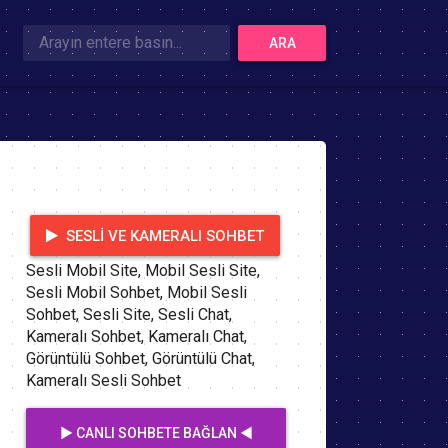
ARA
SESLI VE KAMERALI SOHBET
Sesli Mobil Site, Mobil Sesli Site,
Sesli Mobil Sohbet, Mobil Sesli
Sohbet, Sesli Site, Sesli Chat,
Kameralı Sohbet, Kameralı Chat,
Görüntülü Sohbet, Görüntülü Chat,
Kameralı Sesli Sohbet
▶️ CANLI SOHBETE BAĞLAN ◀️