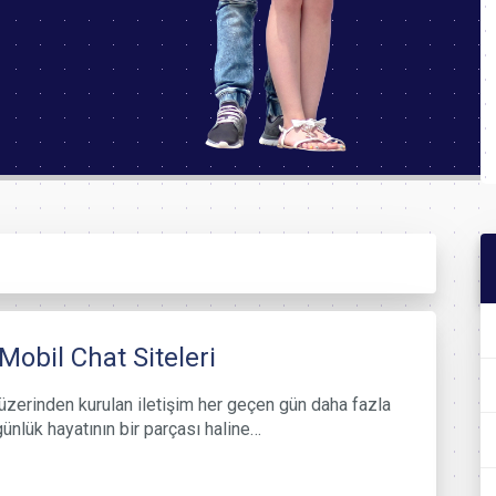
 Mobil Chat Siteleri
 üzerinden kurulan iletişim her geçen gün daha fazla
günlük hayatının bir parçası haline…