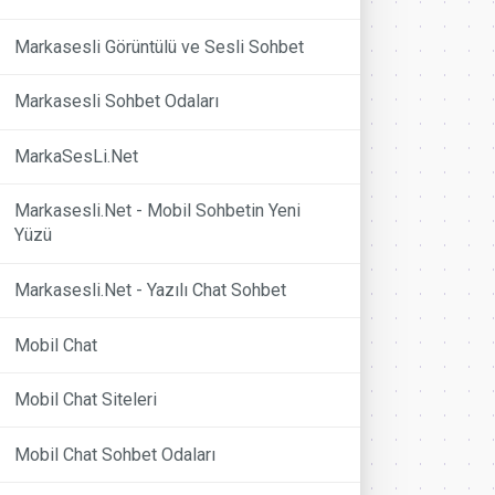
Markasesli Görüntülü ve Sesli Sohbet
Markasesli Sohbet Odaları
MarkaSesLi.Net
Markasesli.Net - Mobil Sohbetin Yeni
Yüzü
Markasesli.Net - Yazılı Chat Sohbet
Mobil Chat
Mobil Chat Siteleri
Mobil Chat Sohbet Odaları