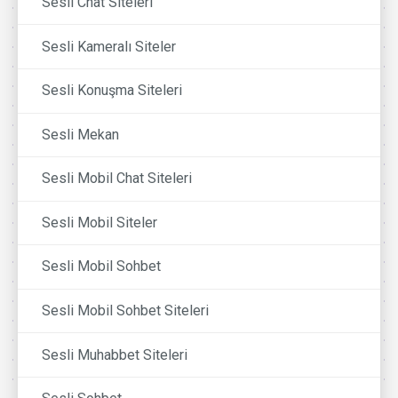
Sesli Chat Siteleri
Sesli Kameralı Siteler
Sesli Konuşma Siteleri
Sesli Mekan
Sesli Mobil Chat Siteleri
Sesli Mobil Siteler
Sesli Mobil Sohbet
Sesli Mobil Sohbet Siteleri
Sesli Muhabbet Siteleri