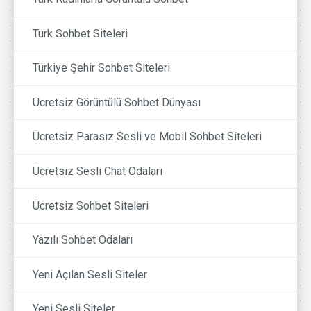
Türk Sohbet Siteleri
Türkiye Şehir Sohbet Siteleri
Ücretsiz Görüntülü Sohbet Dünyası
Ücretsiz Parasız Sesli ve Mobil Sohbet Siteleri
Ücretsiz Sesli Chat Odaları
Ücretsiz Sohbet Siteleri
Yazılı Sohbet Odaları
Yeni Açılan Sesli Siteler
Yeni Sesli Siteler