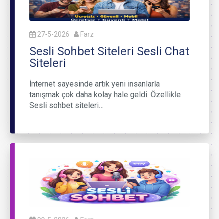
27-5-2026
Farz
Sesli Sohbet Siteleri Sesli Chat
Siteleri
İnternet sayesinde artık yeni insanlarla
tanışmak çok daha kolay hale geldi. Özellikle
Sesli sohbet siteleri…