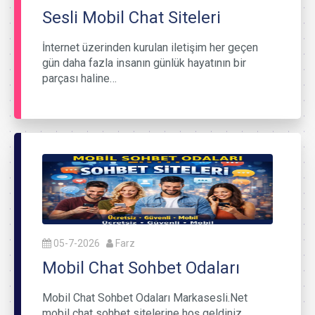
Sesli Mobil Chat Siteleri
İnternet üzerinden kurulan iletişim her geçen
gün daha fazla insanın günlük hayatının bir
parçası haline…
05-7-2026
Farz
Mobil Chat Sohbet Odaları
Mobil Chat Sohbet Odaları Markasesli.Net
mobil chat sohbet sitelerine hoş geldiniz.