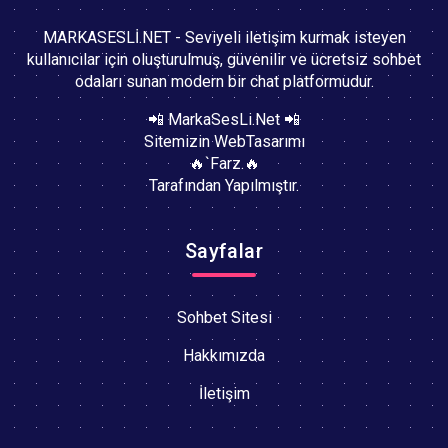
MARKASESLİ.NET - Seviyeli iletişim kurmak isteyen
kullanıcılar için oluşturulmuş, güvenilir ve ücretsiz sohbet
odaları sunan modern bir chat platformudur.
📲 MarkaSesLi.Net 📲
Sitemizin WebTasarımı
🔥`Farz.🔥
Tarafından Yapılmıştır.
Sayfalar
Sohbet Sitesi
Hakkımızda
İletişim