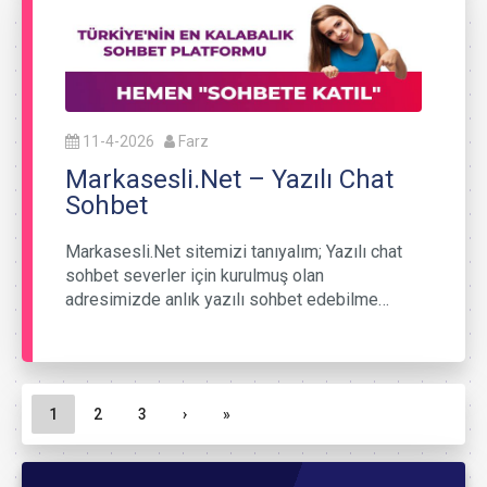
11-4-2026
Farz
Markasesli.Net – Yazılı Chat
Sohbet
Markasesli.Net sitemizi tanıyalım; Yazılı chat
sohbet severler için kurulmuş olan
adresimizde anlık yazılı sohbet edebilme…
Sayfa gezinme
Geçerli Sayfa
Sayfa
Sayfa
1
2
3
›
»