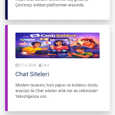
Çevrimiçi sohbet platformları arasında…
07-6-2026
Farz
Chat Siteleri
Modern tasarımı, hızlı yapısı ve kullanıcı dostu
arayüzü ile Chat siteleri artık her an cebinizde!
Yalnızlığınıza son…