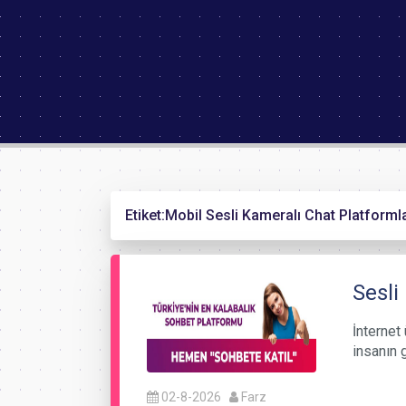
Etiket:
Mobil Sesli Kameralı Chat Platformla
Sesli
İnternet
insanın 
02-8-2026
Farz