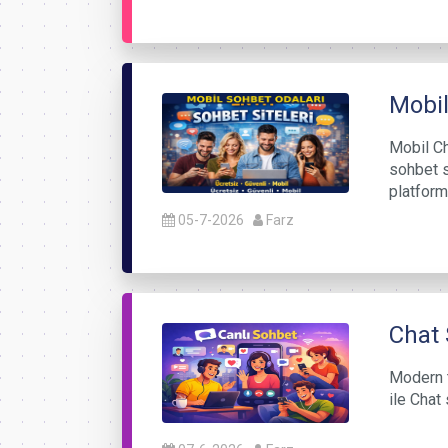
Mobil
Mobil Ch
sohbet s
platform
05-7-2026
Farz
Chat 
Modern t
ile Chat 