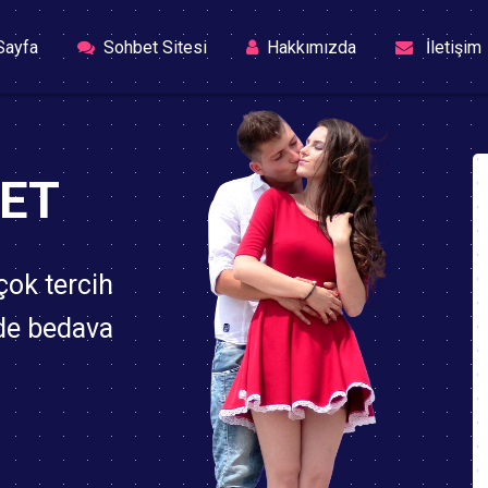
(current)
Sayfa
Sohbet Sitesi
Hakkımızda
İletişim
ET
çok tercih
zde bedava