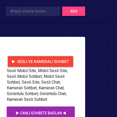
ARA
SESLI VE KAMERALI SOHBET
Sesli Mobil Site, Mobil Sesli Site,
Sesli Mobil Sohbet, Mobil Sesli
Sohbet, Sesli Site, Sesli Chat,
Kameralı Sohbet, Kameralı Chat,
Görüntülü Sohbet, Görüntülü Chat,
Kameralı Sesli Sohbet
▶️ CANLI SOHBETE BAĞLAN ◀️