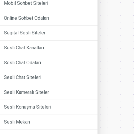
Mobil Sohbet Siteleri
Online Sohbet Odaları
Segital Sesli Siteler
Sesli Chat Kanalları
Sesli Chat Odaları
Sesli Chat Siteleri
Sesli Kameralı Siteler
Sesli Konuşma Siteleri
Sesli Mekan