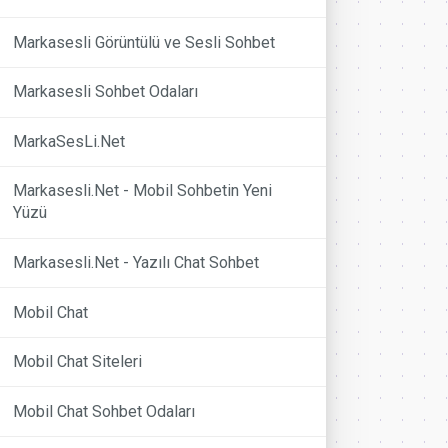
Markasesli Görüntülü ve Sesli Sohbet
Markasesli Sohbet Odaları
MarkaSesLi.Net
Markasesli.Net - Mobil Sohbetin Yeni
Yüzü
Markasesli.Net - Yazılı Chat Sohbet
Mobil Chat
Mobil Chat Siteleri
Mobil Chat Sohbet Odaları