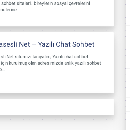
 sohbet siteleri, bireylerin sosyal çevrelerini
tmelerine…
sesli.Net – Yazılı Chat Sohbet
li.Net sitemizi tanıyalım; Yazılı chat sohbet
 için kurulmuş olan adresimizde anlık yazılı sohbet
e…