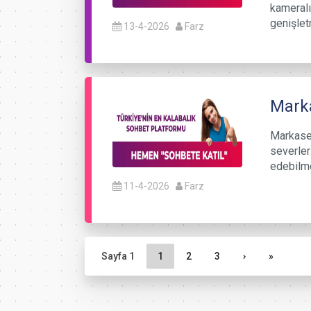
kameralı
genişle
13-4-2026
Farz
Marka
Markases
severler
edebilm
11-4-2026
Farz
Sayfa gezinme
Geçerli Sayfa
Sayfa
Sayfa
Sayfa 1
1
2
3
›
»