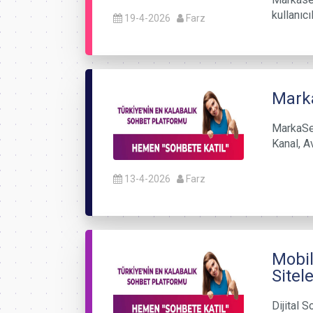
kullanıc
19-4-2026
Farz
Mark
MarkaSes
Kanal, A
13-4-2026
Farz
Mobil
Sitele
Dijital 