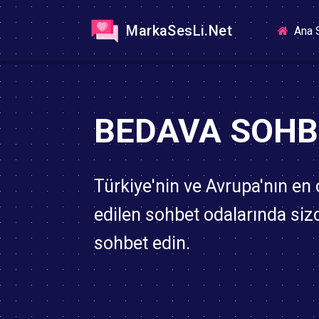
MarkaSesLi.Net
Ana 
BEDAVA SOHB
Türkiye'nin ve Avrupa'nın en 
edilen sohbet odalarında si
sohbet edin.