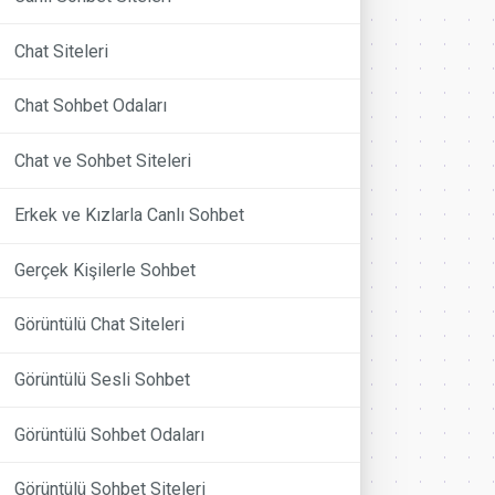
Chat Siteleri
Chat Sohbet Odaları
Chat ve Sohbet Siteleri
Erkek ve Kızlarla Canlı Sohbet
Gerçek Kişilerle Sohbet
Görüntülü Chat Siteleri
Görüntülü Sesli Sohbet
Görüntülü Sohbet Odaları
Görüntülü Sohbet Siteleri