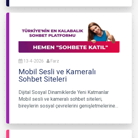
13-4-2026
Farz
Mobil Sesli ve Kameralı
Sohbet Siteleri
Dijital Sosyal Dinamiklerde Yeni Katmanlar
Mobil sesli ve kameralı sohbet siteleri,
bireylerin sosyal çevrelerini genişletmelerine…