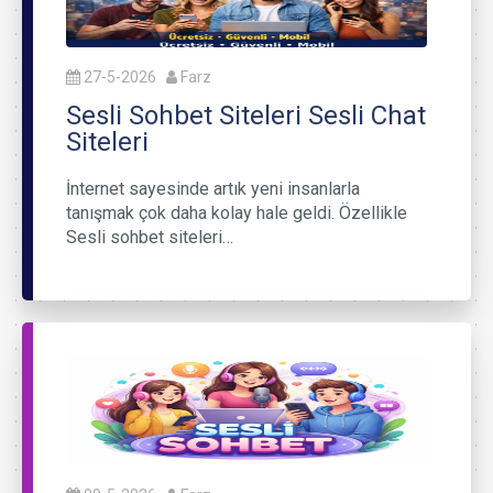
27-5-2026
Farz
Sesli Sohbet Siteleri Sesli Chat
Siteleri
İnternet sayesinde artık yeni insanlarla
tanışmak çok daha kolay hale geldi. Özellikle
Sesli sohbet siteleri…