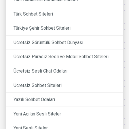
Türk Sohbet Siteleri
Türkiye Şehir Sohbet Siteleri
Ücretsiz Görüntülü Sohbet Dünyası
Ücretsiz Parasız Sesli ve Mobil Sohbet Siteleri
Ücretsiz Sesli Chat Odaları
Ücretsiz Sohbet Siteleri
Yazılı Sohbet Odaları
Yeni Açılan Sesli Siteler
Yeni Sesli Siteler