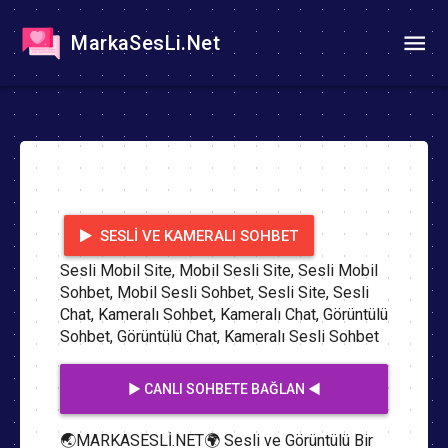
MarkaSesLi.Net
SESLI VE KAMERALI SOHBET
Sesli Mobil Site, Mobil Sesli Site, Sesli Mobil
Sohbet, Mobil Sesli Sohbet, Sesli Site, Sesli
Chat, Kameralı Sohbet, Kameralı Chat, Görüntülü
Sohbet, Görüntülü Chat, Kameralı Sesli Sohbet
▶️ CANLI SOHBETE BAĞLAN ◀️
🌏MARKASESLİ.NET🌍 Sesli ve Görüntülü Bir