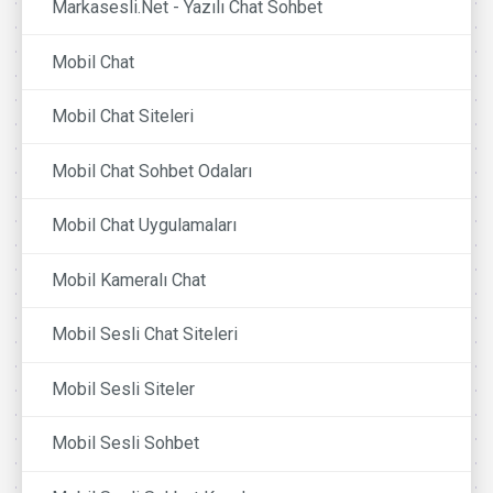
Markasesli.Net - Yazılı Chat Sohbet
Mobil Chat
Mobil Chat Siteleri
Mobil Chat Sohbet Odaları
Mobil Chat Uygulamaları
Mobil Kameralı Chat
Mobil Sesli Chat Siteleri
Mobil Sesli Siteler
Mobil Sesli Sohbet