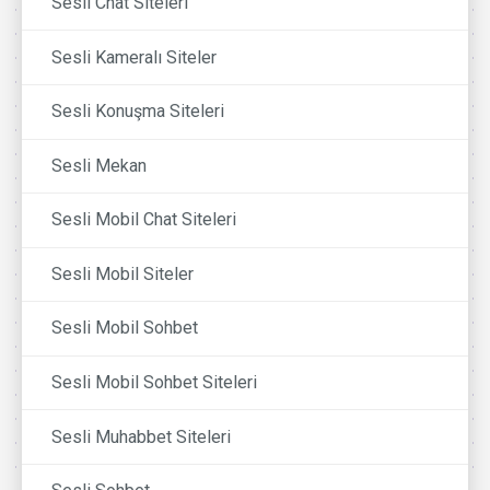
Sesli Chat Siteleri
Sesli Kameralı Siteler
Sesli Konuşma Siteleri
Sesli Mekan
Sesli Mobil Chat Siteleri
Sesli Mobil Siteler
Sesli Mobil Sohbet
Sesli Mobil Sohbet Siteleri
Sesli Muhabbet Siteleri