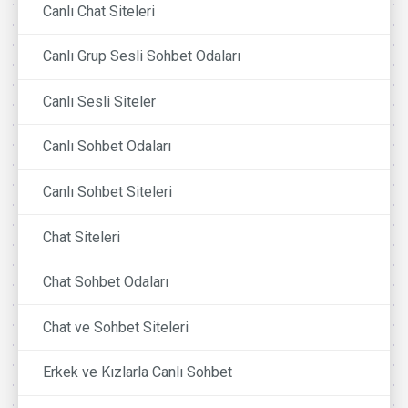
Canlı Chat Siteleri
Canlı Grup Sesli Sohbet Odaları
Canlı Sesli Siteler
Canlı Sohbet Odaları
Canlı Sohbet Siteleri
Chat Siteleri
Chat Sohbet Odaları
Chat ve Sohbet Siteleri
Erkek ve Kızlarla Canlı Sohbet