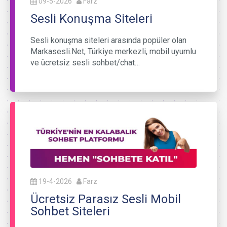
09-5-2026
Farz
Sesli Konuşma Siteleri
Sesli konuşma siteleri arasında popüler olan
Markasesli.Net, Türkiye merkezli, mobil uyumlu
ve ücretsiz sesli sohbet/chat…
19-4-2026
Farz
Ücretsiz Parasız Sesli Mobil
Sohbet Siteleri