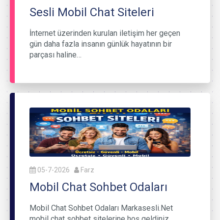
Sesli Mobil Chat Siteleri
İnternet üzerinden kurulan iletişim her geçen
gün daha fazla insanın günlük hayatının bir
parçası haline…
05-7-2026
Farz
Mobil Chat Sohbet Odaları
Mobil Chat Sohbet Odaları Markasesli.Net
mobil chat sohbet sitelerine hoş geldiniz.