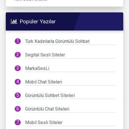
Popüler Yazılar
Türk Kadınlarla Görüntülü Sohbet
Segital Sesli Siteler
MarkaSesLi
Mobil Chat Siteleri
Görüntülü Sohbet Siteleri
Görüntülü Chat Siteleri
Mobil Sesli Siteler