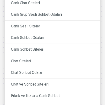
Canlı Chat Siteleri
Canlı Grup Sesli Sohbet Odaları
Canlı Sesli Siteler
Canlı Sohbet Odaları
Canlı Sohbet Siteleri
Chat Siteleri
Chat Sohbet Odaları
Chat ve Sohbet Siteleri
Erkek ve Kızlarla Canlı Sohbet