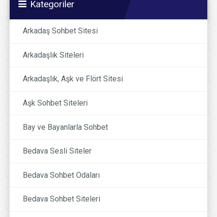
Kategoriler
Arkadaş Sohbet Sitesi
Arkadaşlık Siteleri
Arkadaşlık, Aşk ve Flört Sitesi
Aşk Sohbet Siteleri
Bay ve Bayanlarla Sohbet
Bedava Sesli Siteler
Bedava Sohbet Odaları
Bedava Sohbet Siteleri