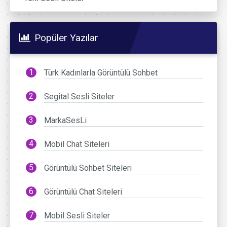
Popüler Yazılar
Türk Kadınlarla Görüntülü Sohbet
Segital Sesli Siteler
MarkaSesLi
Mobil Chat Siteleri
Görüntülü Sohbet Siteleri
Görüntülü Chat Siteleri
Mobil Sesli Siteler