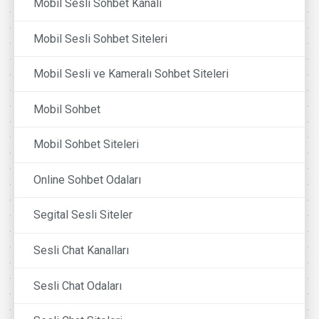
Mobil Sesli Sohbet Kanalı
Mobil Sesli Sohbet Siteleri
Mobil Sesli ve Kameralı Sohbet Siteleri
Mobil Sohbet
Mobil Sohbet Siteleri
Online Sohbet Odaları
Segital Sesli Siteler
Sesli Chat Kanalları
Sesli Chat Odaları