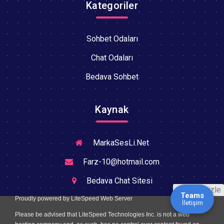
Kategoriler
Sohbet Odaları
Chat Odaları
Bedava Sohbet
Kaynak
MarkaSesLi.Net
Farz-10@hotmail.com
Bedava Chat Sitesi
Göster/Gizle
Teams
İletişim
© 2025 Copyright - MarkaSesLi.Net