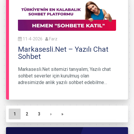
11-4-2026
Farz
Markasesli.Net – Yazılı Chat
Sohbet
Markasesli.Net sitemizi tanıyalım; Yazılı chat
sohbet severler için kurulmuş olan
adresimizde anlık yazılı sohbet edebilme…
Sayfa gezinme
Geçerli Sayfa
Sayfa
Sayfa
1
2
3
›
»