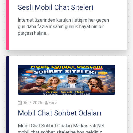
Sesli Mobil Chat Siteleri
İnternet üzerinden kurulan iletişim her geçen
gün daha fazla insanın günlük hayatının bir
parçası haline…
05-7-2026
Farz
Mobil Chat Sohbet Odaları
Mobil Chat Sohbet Odaları Markasesli.Net
mobil chat sohbet sitelerine hoş geldiniz.