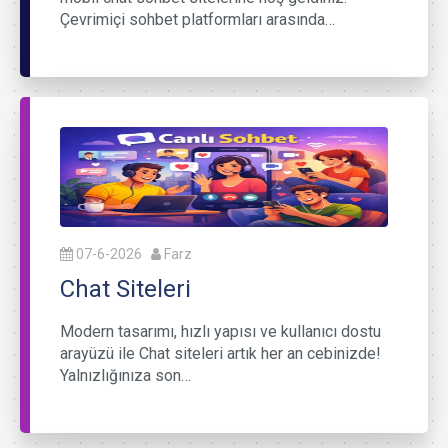
Çevrimiçi sohbet platformları arasında…
07-6-2026
Farz
Chat Siteleri
Modern tasarımı, hızlı yapısı ve kullanıcı dostu
arayüzü ile Chat siteleri artık her an cebinizde!
Yalnızlığınıza son…