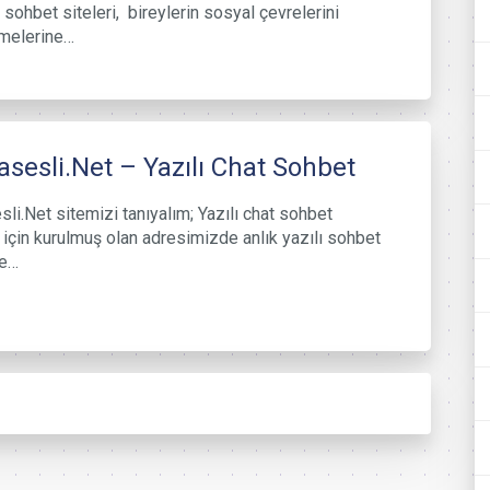
 sohbet siteleri, bireylerin sosyal çevrelerini
tmelerine…
sesli.Net – Yazılı Chat Sohbet
li.Net sitemizi tanıyalım; Yazılı chat sohbet
 için kurulmuş olan adresimizde anlık yazılı sohbet
e…