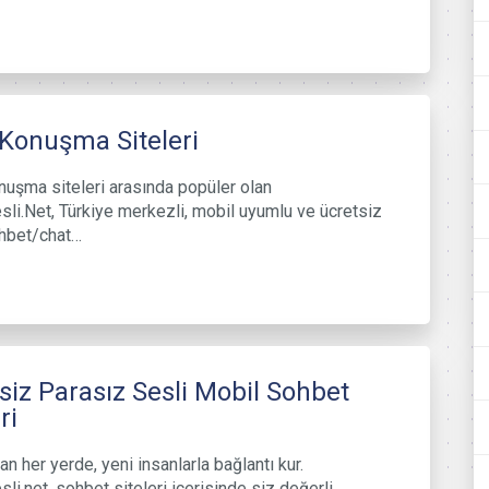
 Konuşma Siteleri
nuşma siteleri arasında popüler olan
li.Net, Türkiye merkezli, mobil uyumlu ve ücretsiz
ohbet/chat…
siz Parasız Sesli Mobil Sohbet
eri
n her yerde, yeni insanlarla bağlantı kur.
li.net, sohbet siteleri içerisinde siz değerli