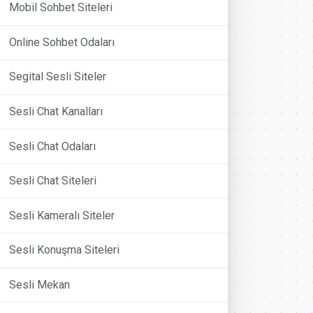
Mobil Sohbet Siteleri
Online Sohbet Odaları
Segital Sesli Siteler
Sesli Chat Kanalları
Sesli Chat Odaları
Sesli Chat Siteleri
Sesli Kameralı Siteler
Sesli Konuşma Siteleri
Sesli Mekan