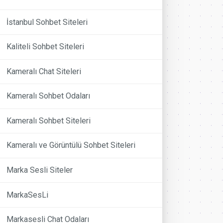
İstanbul Sohbet Siteleri
Kaliteli Sohbet Siteleri
Kameralı Chat Siteleri
Kameralı Sohbet Odaları
Kameralı Sohbet Siteleri
Kameralı ve Görüntülü Sohbet Siteleri
Marka Sesli Siteler
MarkaSesLi
Markasesli Chat Odaları