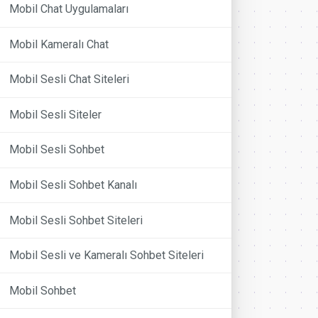
Mobil Chat Uygulamaları
Mobil Kameralı Chat
Mobil Sesli Chat Siteleri
Mobil Sesli Siteler
Mobil Sesli Sohbet
Mobil Sesli Sohbet Kanalı
Mobil Sesli Sohbet Siteleri
Mobil Sesli ve Kameralı Sohbet Siteleri
Mobil Sohbet