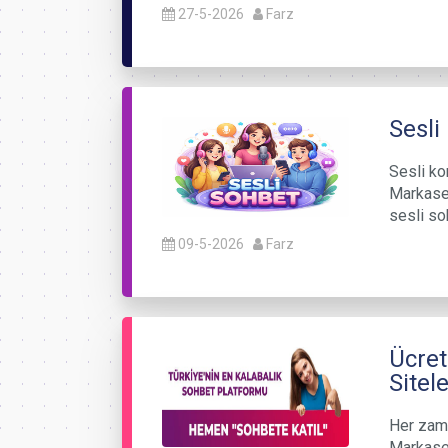
27-5-2026
Farz
Sesli
Sesli ko
Markases
sesli s
09-5-2026
Farz
Ücret
Sitel
Her zama
Markases