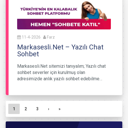
11-4-2026
Farz
Markasesli.Net – Yazılı Chat
Sohbet
Markasesli.Net sitemizi tanıyalım; Yazılı chat
sohbet severler için kurulmuş olan
adresimizde anlık yazılı sohbet edebilme…
Sayfa gezinme
Geçerli Sayfa
Sayfa
Sayfa
1
2
3
›
»