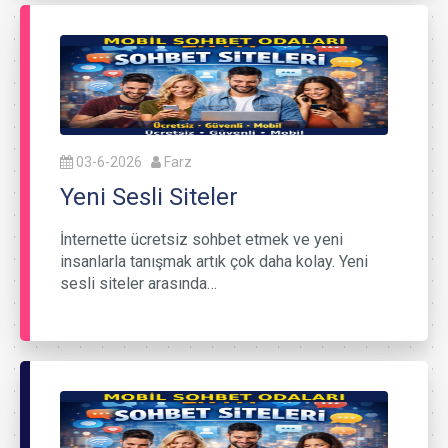
03-6-2026
Farz
Yeni Sesli Siteler
İnternette ücretsiz sohbet etmek ve yeni
insanlarla tanışmak artık çok daha kolay. Yeni
sesli siteler arasında…