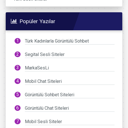
Popüler Yazılar
Türk Kadınlarla Görüntülü Sohbet
Segital Sesli Siteler
MarkaSesLi
Mobil Chat Siteleri
Görüntülü Sohbet Siteleri
Görüntülü Chat Siteleri
Mobil Sesli Siteler