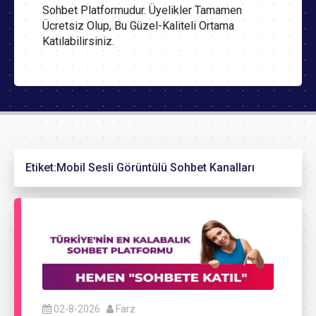
Sohbet Platformudur. Üyelikler Tamamen
Ücretsiz Olup, Bu Güzel-Kaliteli Ortama
Katılabilirsiniz.
Etiket:
Mobil Sesli Görüntülü Sohbet Kanalları
02-8-2026
Farz