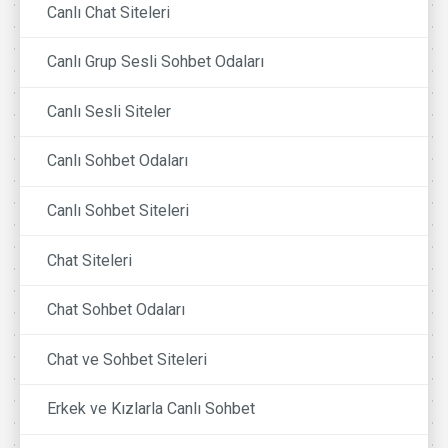
Canlı Chat Siteleri
Canlı Grup Sesli Sohbet Odaları
Canlı Sesli Siteler
Canlı Sohbet Odaları
Canlı Sohbet Siteleri
Chat Siteleri
Chat Sohbet Odaları
Chat ve Sohbet Siteleri
Erkek ve Kızlarla Canlı Sohbet