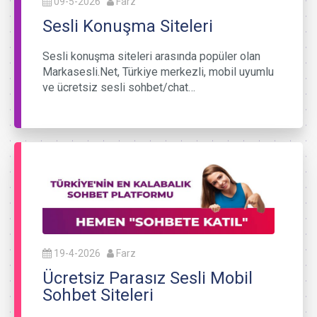
09-5-2026
Farz
Sesli Konuşma Siteleri
Sesli konuşma siteleri arasında popüler olan
Markasesli.Net, Türkiye merkezli, mobil uyumlu
ve ücretsiz sesli sohbet/chat…
19-4-2026
Farz
Ücretsiz Parasız Sesli Mobil
Sohbet Siteleri