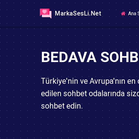
MarkaSesLi.Net
Ana 
BEDAVA SOHB
Türkiye'nin ve Avrupa'nın en 
edilen sohbet odalarında si
sohbet edin.