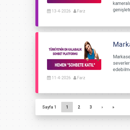
kameralı
genişle
13-4-2026
Farz
Marka
Markases
severler
edebilm
11-4-2026
Farz
Sayfa gezinme
Geçerli Sayfa
Sayfa
Sayfa
Sayfa 1
1
2
3
›
»