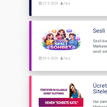
27-5-2026
Farz
Sesli
Sesli ko
Markases
sesli s
09-5-2026
Farz
Ücret
Sitel
Her zama
Markases