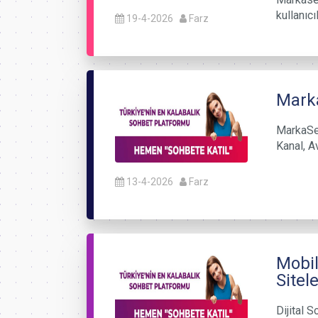
kullanıc
19-4-2026
Farz
Mark
MarkaSes
Kanal, A
13-4-2026
Farz
Mobil
Sitele
Dijital 