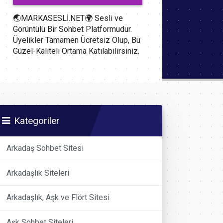
🌏MARKASESLİ.NET🌍 Sesli ve
Görüntülü Bir Sohbet Platformudur.
Üyelikler Tamamen Ücretsiz Olup, Bu
Güzel-Kaliteli Ortama Katılabilirsiniz.
Kategoriler
Arkadaş Sohbet Sitesi
Arkadaşlık Siteleri
Arkadaşlık, Aşk ve Flört Sitesi
Aşk Sohbet Siteleri