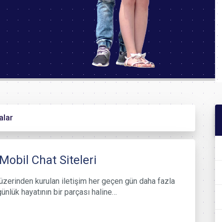
alar
 Mobil Chat Siteleri
 üzerinden kurulan iletişim her geçen gün daha fazla
günlük hayatının bir parçası haline…