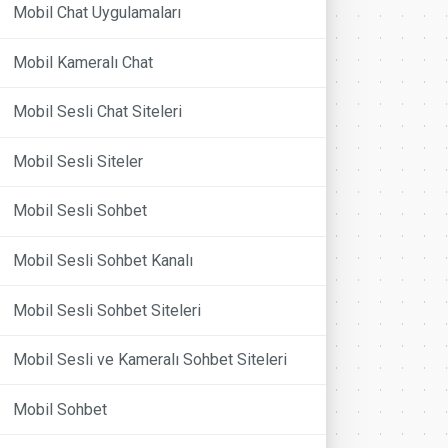
Mobil Chat Uygulamaları
Mobil Kameralı Chat
Mobil Sesli Chat Siteleri
Mobil Sesli Siteler
Mobil Sesli Sohbet
Mobil Sesli Sohbet Kanalı
Mobil Sesli Sohbet Siteleri
Mobil Sesli ve Kameralı Sohbet Siteleri
Mobil Sohbet