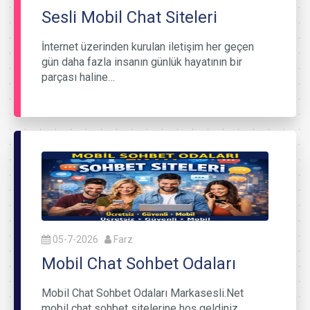
Sesli Mobil Chat Siteleri
İnternet üzerinden kurulan iletişim her geçen
gün daha fazla insanın günlük hayatının bir
parçası haline…
05-7-2026
Farz
Mobil Chat Sohbet Odaları
Mobil Chat Sohbet Odaları Markasesli.Net
mobil chat sohbet sitelerine hoş geldiniz.