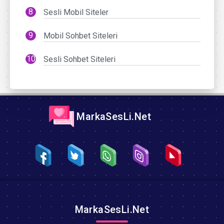
Sesli Mobil Siteler
Mobil Sohbet Siteleri
Sesli Sohbet Siteleri
MarkaSesLi.Net
MarkaSesLi.Net