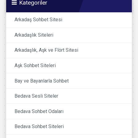
Kategoriler
Arkadaş Sohbet Sitesi
Arkadaşlık Siteleri
Arkadaşlık, Aşk ve Flört Sitesi
Aşk Sohbet Siteleri
Bay ve Bayanlarla Sohbet
Bedava Sesli Siteler
Bedava Sohbet Odaları
Bedava Sohbet Siteleri