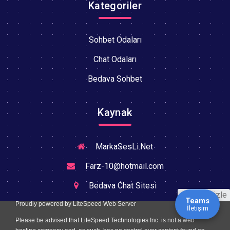
Kategoriler
Sohbet Odaları
Chat Odaları
Bedava Sohbet
Kaynak
MarkaSesLi.Net
Farz-10@hotmail.com
Bedava Chat Sitesi
Göster/Gizle
Teams
İletişim
© 2025 Copyright - MarkaSesLi.Net