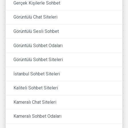
Gerçek Kişilerle Sohbet
Görüntülü Chat Siteleri
Görüntülü Sesli Sohbet
Görüntülü Sohbet Odaları
Görüntülü Sohbet Siteleri
İstanbul Sohbet Siteleri
Kaliteli Sohbet Siteleri
Kameralı Chat Siteleri
Kameralı Sohbet Odaları