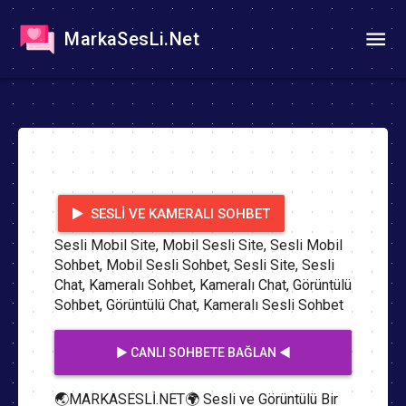
MarkaSesLi.Net
SESLI VE KAMERALI SOHBET
Sesli Mobil Site, Mobil Sesli Site, Sesli Mobil
Sohbet, Mobil Sesli Sohbet, Sesli Site, Sesli
Chat, Kameralı Sohbet, Kameralı Chat, Görüntülü
Sohbet, Görüntülü Chat, Kameralı Sesli Sohbet
▶️ CANLI SOHBETE BAĞLAN ◀️
🌏MARKASESLİ.NET🌍 Sesli ve Görüntülü Bir