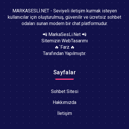
MARKASESLİ.NET - Seviyeli iletişim kurmak isteyen
kullanıcılar için oluşturulmuş, güvenilir ve ücretsiz sohbet
odaları sunan modern bir chat platformudur.
📲 MarkaSesLi.Net 📲
Sitemizin WebTasarımı
🔥`Farz.🔥
Tarafından Yapılmıştır.
Sayfalar
Sohbet Sitesi
Hakkımızda
İletişim