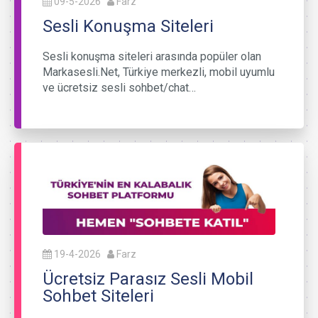
09-5-2026
Farz
Sesli Konuşma Siteleri
Sesli konuşma siteleri arasında popüler olan
Markasesli.Net, Türkiye merkezli, mobil uyumlu
ve ücretsiz sesli sohbet/chat…
19-4-2026
Farz
Ücretsiz Parasız Sesli Mobil
Sohbet Siteleri