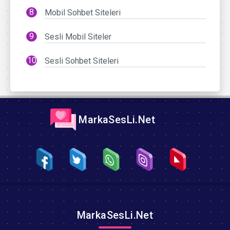
Mobil Sohbet Siteleri
Sesli Mobil Siteler
Sesli Sohbet Siteleri
MarkaSesLi.Net
MarkaSesLi.Net