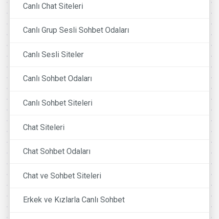
Canlı Chat Siteleri
Canlı Grup Sesli Sohbet Odaları
Canlı Sesli Siteler
Canlı Sohbet Odaları
Canlı Sohbet Siteleri
Chat Siteleri
Chat Sohbet Odaları
Chat ve Sohbet Siteleri
Erkek ve Kızlarla Canlı Sohbet