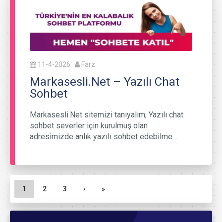
11-4-2026
Farz
Markasesli.Net – Yazılı Chat
Sohbet
Markasesli.Net sitemizi tanıyalım; Yazılı chat
sohbet severler için kurulmuş olan
adresimizde anlık yazılı sohbet edebilme…
Sayfa gezinme
Geçerli Sayfa
Sayfa
Sayfa
1
2
3
›
»