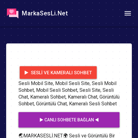
MarkaSesLi.Net
SESLI VE KAMERALI SOHBET
Sesli Mobil Site, Mobil Sesli Site, Sesli Mobil
Sohbet, Mobil Sesli Sohbet, Sesli Site, Sesli
Chat, Kameralı Sohbet, Kameralı Chat, Görüntülü
Sohbet, Görüntülü Chat, Kameralı Sesli Sohbet
▶️ CANLI SOHBETE BAĞLAN ◀️
🌏MARKASESLİ.NET🌍 Sesli ve Görüntülü Bir