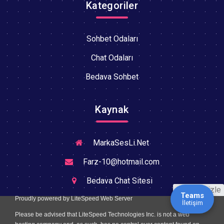
Kategoriler
Sohbet Odaları
Chat Odaları
Bedava Sohbet
Kaynak
MarkaSesLi.Net
Farz-10@hotmail.com
Bedava Chat Sitesi
Göster/Gizle
Teams
İletişim
© 2025 Copyright - MarkaSesLi.Net