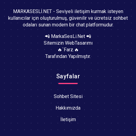
MARKASESLİ.NET - Seviyeli iletişim kurmak isteyen
kullanıcılar için oluşturulmuş, güvenilir ve ücretsiz sohbet
odaları sunan modern bir chat platformudur.
📲 MarkaSesLi.Net 📲
Sitemizin WebTasarımı
🔥`Farz.🔥
Tarafından Yapılmıştır.
Sayfalar
Sohbet Sitesi
Hakkımızda
İletişim