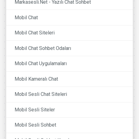
Markasesli.Net - Yazılı Chat Sohbet
Mobil Chat
Mobil Chat Siteleri
Mobil Chat Sohbet Odaları
Mobil Chat Uygulamaları
Mobil Kameralı Chat
Mobil Sesli Chat Siteleri
Mobil Sesli Siteler
Mobil Sesli Sohbet