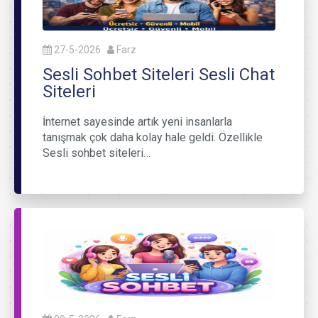
27-5-2026
Farz
Sesli Sohbet Siteleri Sesli Chat
Siteleri
İnternet sayesinde artık yeni insanlarla
tanışmak çok daha kolay hale geldi. Özellikle
Sesli sohbet siteleri…