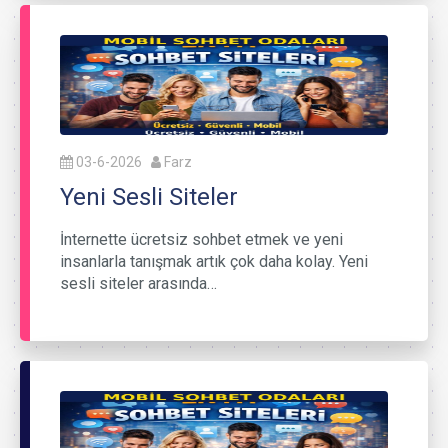
03-6-2026
Farz
Yeni Sesli Siteler
İnternette ücretsiz sohbet etmek ve yeni
insanlarla tanışmak artık çok daha kolay. Yeni
sesli siteler arasında…