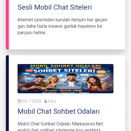
Sesli Mobil Chat Siteleri
İnternet üzerinden kurulan iletişim her geçen
gün daha fazla insanın günlük hayatının bir
parçası haline…
05-7-2026
Farz
Mobil Chat Sohbet Odaları
Mobil Chat Sohbet Odaları Markasesli.Net
mobil chat sohbet sitelerine hoş geldiniz.