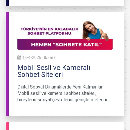
13-4-2026
Farz
Mobil Sesli ve Kameralı
Sohbet Siteleri
Dijital Sosyal Dinamiklerde Yeni Katmanlar
Mobil sesli ve kameralı sohbet siteleri,
bireylerin sosyal çevrelerini genişletmelerine…