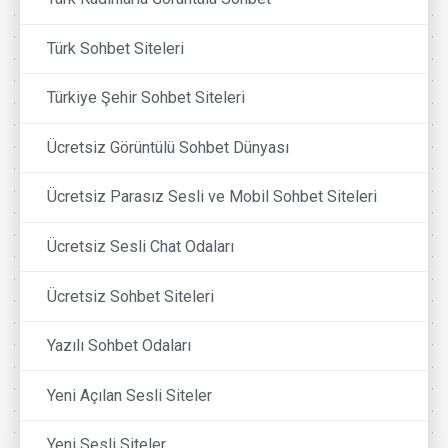
Türk Sohbet Siteleri
Türkiye Şehir Sohbet Siteleri
Ücretsiz Görüntülü Sohbet Dünyası
Ücretsiz Parasız Sesli ve Mobil Sohbet Siteleri
Ücretsiz Sesli Chat Odaları
Ücretsiz Sohbet Siteleri
Yazılı Sohbet Odaları
Yeni Açılan Sesli Siteler
Yeni Sesli Siteler