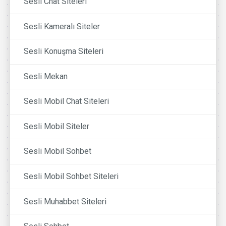
Sesli Chat Siteleri
Sesli Kameralı Siteler
Sesli Konuşma Siteleri
Sesli Mekan
Sesli Mobil Chat Siteleri
Sesli Mobil Siteler
Sesli Mobil Sohbet
Sesli Mobil Sohbet Siteleri
Sesli Muhabbet Siteleri