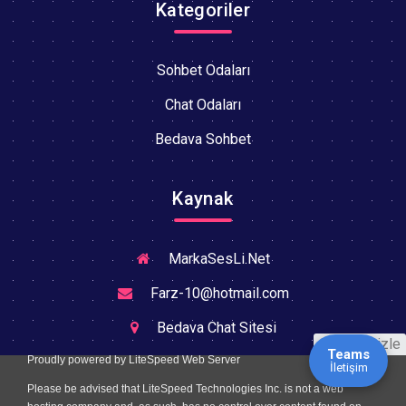
Kategoriler
Sohbet Odaları
Chat Odaları
Bedava Sohbet
Kaynak
MarkaSesLi.Net
Farz-10@hotmail.com
Bedava Chat Sitesi
Göster/Gizle
Teams
İletişim
© 2025 Copyright - MarkaSesLi.Net