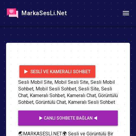
MarkaSesLi.Net
SESLI VE KAMERALI SOHBET
Sesli Mobil Site, Mobil Sesli Site, Sesli Mobil
Sohbet, Mobil Sesli Sohbet, Sesli Site, Sesli
Chat, Kameralı Sohbet, Kameralı Chat, Görüntülü
Sohbet, Görüntülü Chat, Kameralı Sesli Sohbet
▶️ CANLI SOHBETE BAĞLAN ◀️
🌏MARKASESLİ.NET🌍 Sesli ve Görüntülü Bir