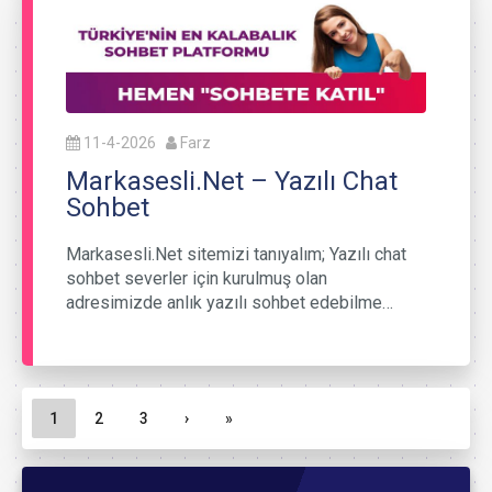
11-4-2026
Farz
Markasesli.Net – Yazılı Chat
Sohbet
Markasesli.Net sitemizi tanıyalım; Yazılı chat
sohbet severler için kurulmuş olan
adresimizde anlık yazılı sohbet edebilme…
Sayfa gezinme
Geçerli Sayfa
Sayfa
Sayfa
1
2
3
›
»