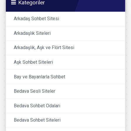
Kategoriler
Arkadaş Sohbet Sitesi
Arkadaşlık Siteleri
Arkadaşlık, Aşk ve Flört Sitesi
Aşk Sohbet Siteleri
Bay ve Bayanlarla Sohbet
Bedava Sesli Siteler
Bedava Sohbet Odaları
Bedava Sohbet Siteleri