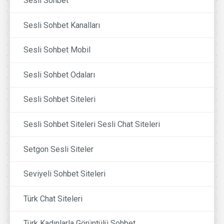
Sesli Sohbet
Sesli Sohbet Kanalları
Sesli Sohbet Mobil
Sesli Sohbet Odaları
Sesli Sohbet Siteleri
Sesli Sohbet Siteleri Sesli Chat Siteleri
Setgon Sesli Siteler
Seviyeli Sohbet Siteleri
Türk Chat Siteleri
Türk Kadınlarla Görüntülü Sohbet