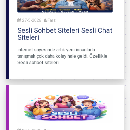
27-5-2026
Farz
Sesli Sohbet Siteleri Sesli Chat
Siteleri
İnternet sayesinde artık yeni insanlarla
tanışmak çok daha kolay hale geldi. Özellikle
Sesli sohbet siteleri…