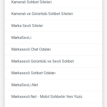
Kameralı Sohbet Siteleri
Kameralı ve Görüntülü Sohbet Siteleri
Marka Sesli Siteler
MarkaSesLi
Markasesli Chat Odaları
Markasesli Görüntülü ve Sesli Sohbet
Markasesli Sohbet Odaları
MarkaSesLi.Net
Markasesli.Net - Mobil Sohbetin Yeni Yüzü