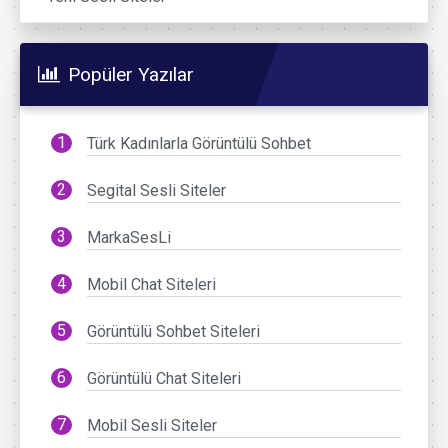
Popüler Yazılar
Türk Kadınlarla Görüntülü Sohbet
Segital Sesli Siteler
MarkaSesLi
Mobil Chat Siteleri
Görüntülü Sohbet Siteleri
Görüntülü Chat Siteleri
Mobil Sesli Siteler