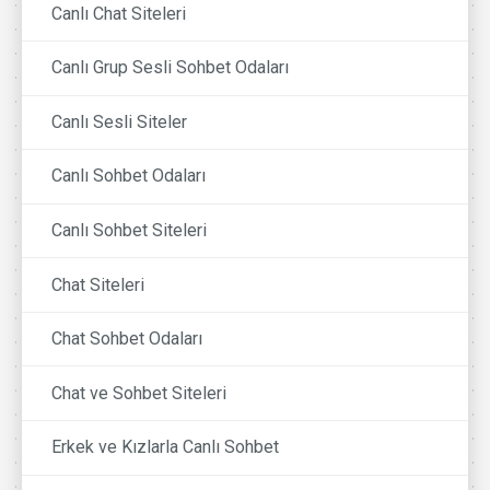
Canlı Chat Siteleri
Canlı Grup Sesli Sohbet Odaları
Canlı Sesli Siteler
Canlı Sohbet Odaları
Canlı Sohbet Siteleri
Chat Siteleri
Chat Sohbet Odaları
Chat ve Sohbet Siteleri
Erkek ve Kızlarla Canlı Sohbet