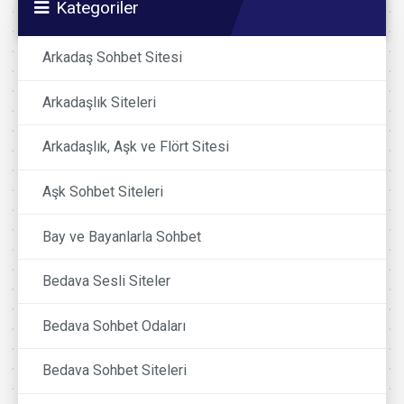
Kategoriler
Arkadaş Sohbet Sitesi
Arkadaşlık Siteleri
Arkadaşlık, Aşk ve Flört Sitesi
Aşk Sohbet Siteleri
Bay ve Bayanlarla Sohbet
Bedava Sesli Siteler
Bedava Sohbet Odaları
Bedava Sohbet Siteleri