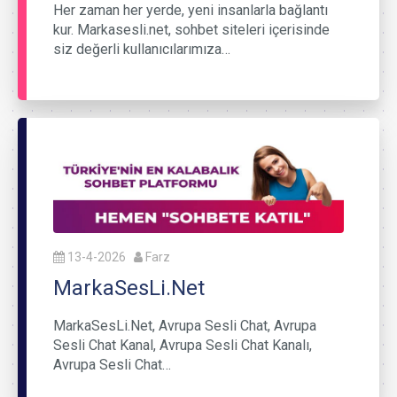
Her zaman her yerde, yeni insanlarla bağlantı
kur. Markasesli.net, sohbet siteleri içerisinde
siz değerli kullanıcılarımıza…
13-4-2026
Farz
MarkaSesLi.Net
MarkaSesLi.Net, Avrupa Sesli Chat, Avrupa
Sesli Chat Kanal, Avrupa Sesli Chat Kanalı,
Avrupa Sesli Chat…