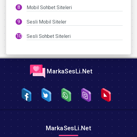
Mobil Sohbet Siteleri
Sesli Mobil Siteler
Sesli Sohbet Siteleri
MarkaSesLi.Net
MarkaSesLi.Net