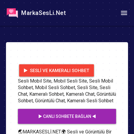
MarkaSesLi.Net
SESLI VE KAMERALI SOHBET
Sesli Mobil Site, Mobil Sesli Site, Sesli Mobil
Sohbet, Mobil Sesli Sohbet, Sesli Site, Sesli
Chat, Kameralı Sohbet, Kameralı Chat, Görüntülü
Sohbet, Görüntülü Chat, Kameralı Sesli Sohbet
▶️ CANLI SOHBETE BAĞLAN ◀️
🌏MARKASESLİ.NET🌍 Sesli ve Görüntülü Bir