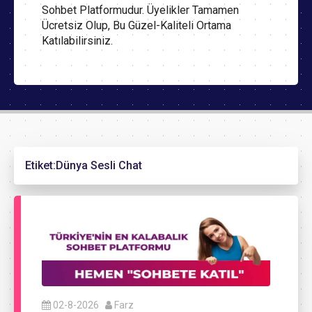
Sohbet Platformudur. Üyelikler Tamamen
Ücretsiz Olup, Bu Güzel-Kaliteli Ortama
Katılabilirsiniz.
Etiket:
Dünya Sesli Chat
02-8-2026
Farz