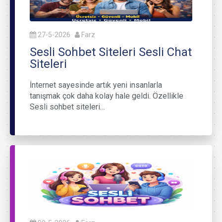
27-5-2026
Farz
Sesli Sohbet Siteleri Sesli Chat
Siteleri
İnternet sayesinde artık yeni insanlarla
tanışmak çok daha kolay hale geldi. Özellikle
Sesli sohbet siteleri…