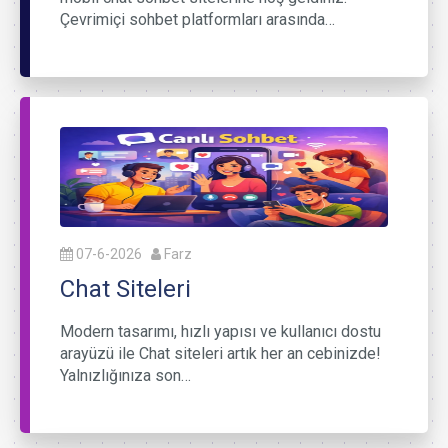
Çevrimiçi sohbet platformları arasında…
07-6-2026
Farz
Chat Siteleri
Modern tasarımı, hızlı yapısı ve kullanıcı dostu
arayüzü ile Chat siteleri artık her an cebinizde!
Yalnızlığınıza son…