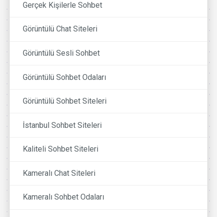
Gerçek Kişilerle Sohbet
Görüntülü Chat Siteleri
Görüntülü Sesli Sohbet
Görüntülü Sohbet Odaları
Görüntülü Sohbet Siteleri
İstanbul Sohbet Siteleri
Kaliteli Sohbet Siteleri
Kameralı Chat Siteleri
Kameralı Sohbet Odaları