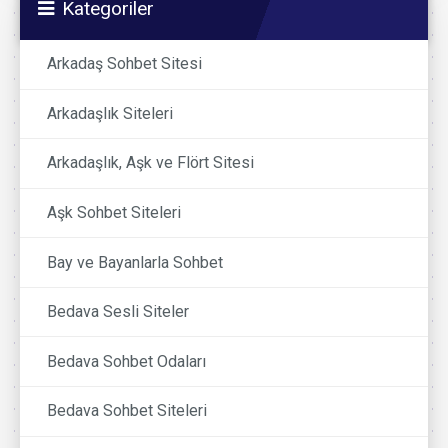
Kategoriler
Arkadaş Sohbet Sitesi
Arkadaşlık Siteleri
Arkadaşlık, Aşk ve Flört Sitesi
Aşk Sohbet Siteleri
Bay ve Bayanlarla Sohbet
Bedava Sesli Siteler
Bedava Sohbet Odaları
Bedava Sohbet Siteleri