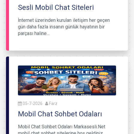
Sesli Mobil Chat Siteleri
İnternet üzerinden kurulan iletişim her geçen
gün daha fazla insanın günlük hayatının bir
parçası haline…
05-7-2026
Farz
Mobil Chat Sohbet Odaları
Mobil Chat Sohbet Odaları Markasesli.Net
mobil chat sohbet sitelerine hoş geldiniz.