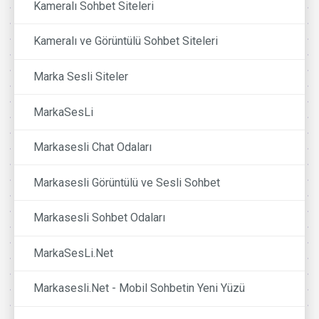
Kameralı Sohbet Siteleri
Kameralı ve Görüntülü Sohbet Siteleri
Marka Sesli Siteler
MarkaSesLi
Markasesli Chat Odaları
Markasesli Görüntülü ve Sesli Sohbet
Markasesli Sohbet Odaları
MarkaSesLi.Net
Markasesli.Net - Mobil Sohbetin Yeni Yüzü