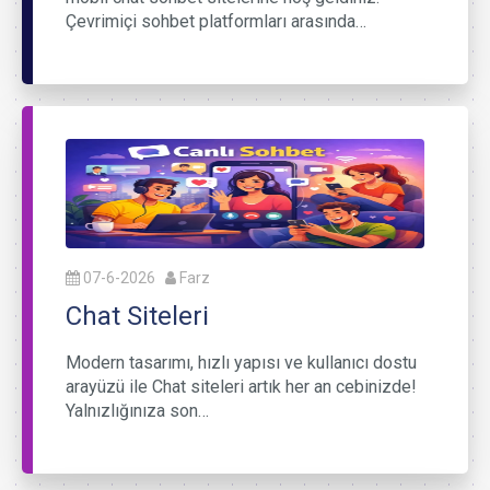
Çevrimiçi sohbet platformları arasında…
07-6-2026
Farz
Chat Siteleri
Modern tasarımı, hızlı yapısı ve kullanıcı dostu
arayüzü ile Chat siteleri artık her an cebinizde!
Yalnızlığınıza son…