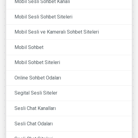
Mobil Sesli Sohbet Kanalı
Mobil Sesli Sohbet Siteleri
Mobil Sesli ve Kameralı Sohbet Siteleri
Mobil Sohbet
Mobil Sohbet Siteleri
Online Sohbet Odaları
Segital Sesli Siteler
Sesli Chat Kanalları
Sesli Chat Odaları