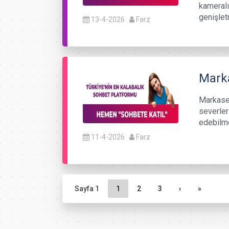
kameralı
genişle
13-4-2026
Farz
Marka
Markases
severler
edebilm
11-4-2026
Farz
Sayfa gezinme
Geçerli Sayfa
Sayfa
Sayfa
Sayfa 1
1
2
3
›
»