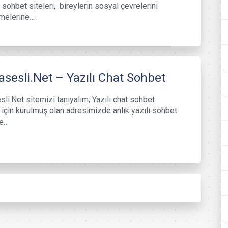
 sohbet siteleri, bireylerin sosyal çevrelerini
tmelerine…
sesli.Net – Yazılı Chat Sohbet
li.Net sitemizi tanıyalım; Yazılı chat sohbet
 için kurulmuş olan adresimizde anlık yazılı sohbet
e…