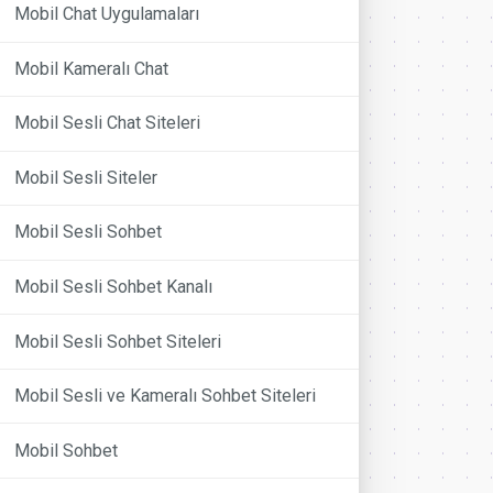
Mobil Chat Uygulamaları
Mobil Kameralı Chat
Mobil Sesli Chat Siteleri
Mobil Sesli Siteler
Mobil Sesli Sohbet
Mobil Sesli Sohbet Kanalı
Mobil Sesli Sohbet Siteleri
Mobil Sesli ve Kameralı Sohbet Siteleri
Mobil Sohbet