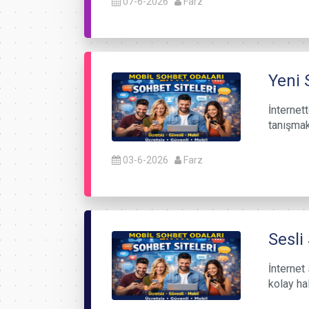
07-6-2026
Farz
Yeni S
İnternet
tanışmak
03-6-2026
Farz
Sesli
İnternet
kolay ha