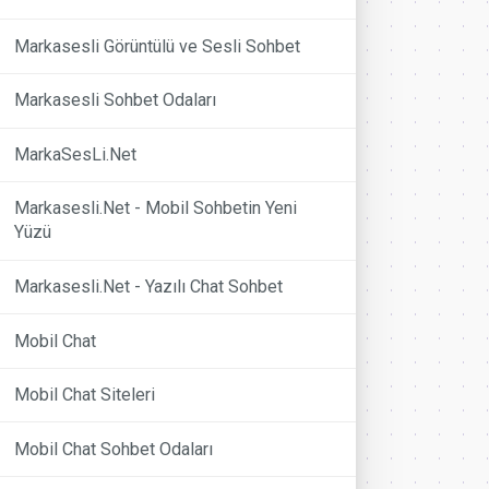
Markasesli Görüntülü ve Sesli Sohbet
Markasesli Sohbet Odaları
MarkaSesLi.Net
Markasesli.Net - Mobil Sohbetin Yeni
Yüzü
Markasesli.Net - Yazılı Chat Sohbet
Mobil Chat
Mobil Chat Siteleri
Mobil Chat Sohbet Odaları