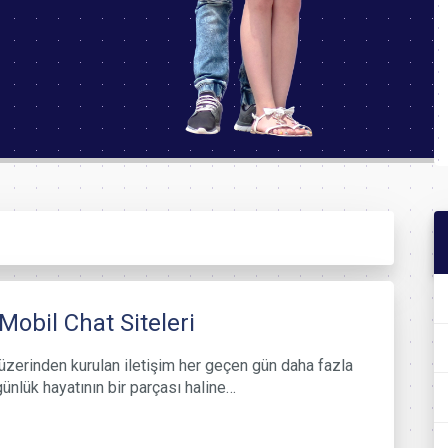
 Mobil Chat Siteleri
 üzerinden kurulan iletişim her geçen gün daha fazla
günlük hayatının bir parçası haline…