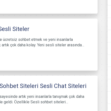
esli Siteler
te ücretsiz sohbet etmek ve yeni insanlarla
 artık çok daha kolay. Yeni sesli siteler arasında…
 Sohbet Siteleri Sesli Chat Siteleri
 sayesinde artık yeni insanlarla tanışmak çok daha
le geldi. Özellikle Sesli sohbet siteleri…