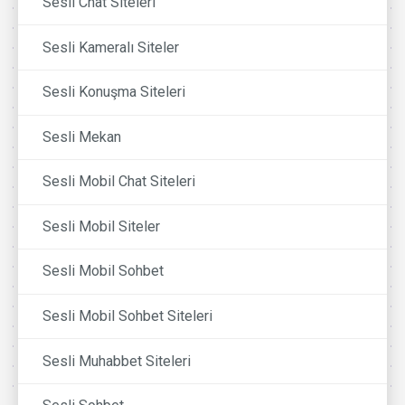
Sesli Chat Siteleri
Sesli Kameralı Siteler
Sesli Konuşma Siteleri
Sesli Mekan
Sesli Mobil Chat Siteleri
Sesli Mobil Siteler
Sesli Mobil Sohbet
Sesli Mobil Sohbet Siteleri
Sesli Muhabbet Siteleri