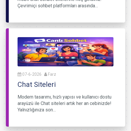
Çevrimiçi sohbet platformları arasında…
07-6-2026
Farz
Chat Siteleri
Modern tasarımı, hızlı yapısı ve kullanıcı dostu
arayüzü ile Chat siteleri artık her an cebinizde!
Yalnızlığınıza son…