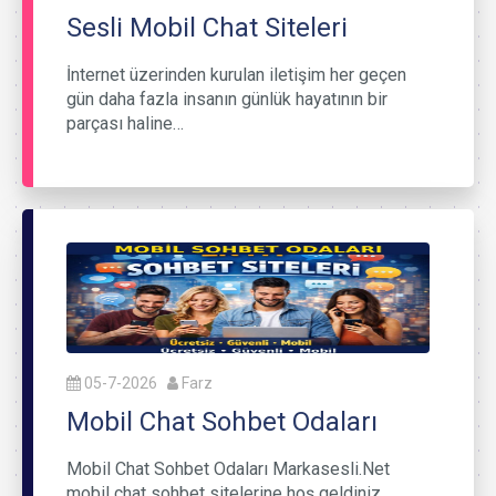
Sesli Mobil Chat Siteleri
İnternet üzerinden kurulan iletişim her geçen
gün daha fazla insanın günlük hayatının bir
parçası haline…
05-7-2026
Farz
Mobil Chat Sohbet Odaları
Mobil Chat Sohbet Odaları Markasesli.Net
mobil chat sohbet sitelerine hoş geldiniz.