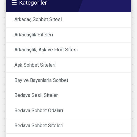
Kategoriler
Arkadaş Sohbet Sitesi
Arkadaşlık Siteleri
Arkadaşlık, Aşk ve Flört Sitesi
Aşk Sohbet Siteleri
Bay ve Bayanlarla Sohbet
Bedava Sesli Siteler
Bedava Sohbet Odaları
Bedava Sohbet Siteleri