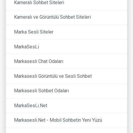
Kameralı Sohbet Siteleri
Kameralı ve Görüntülü Sohbet Siteleri
Marka Sesli Siteler
MarkaSesLi
Markasesli Chat Odaları
Markasesli Görüntülü ve Sesli Sohbet
Markasesli Sohbet Odaları
MarkaSesLi.Net
Markasesli.Net - Mobil Sohbetin Yeni Yüzü