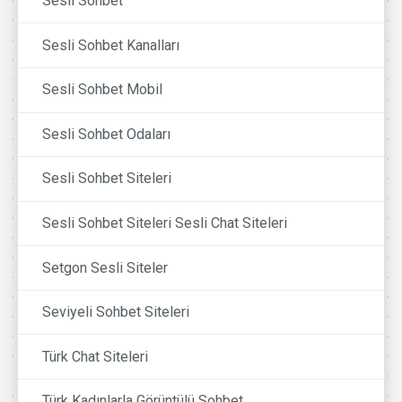
Sesli Sohbet
Sesli Sohbet Kanalları
Sesli Sohbet Mobil
Sesli Sohbet Odaları
Sesli Sohbet Siteleri
Sesli Sohbet Siteleri Sesli Chat Siteleri
Setgon Sesli Siteler
Seviyeli Sohbet Siteleri
Türk Chat Siteleri
Türk Kadınlarla Görüntülü Sohbet