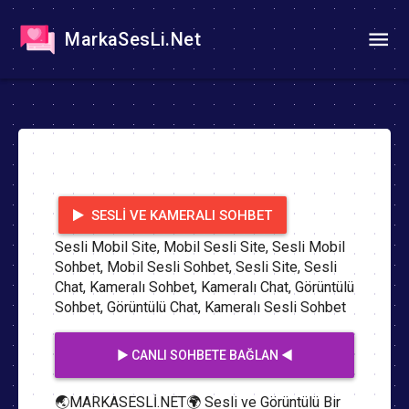
MarkaSesLi.Net
SESLI VE KAMERALI SOHBET
Sesli Mobil Site, Mobil Sesli Site, Sesli Mobil
Sohbet, Mobil Sesli Sohbet, Sesli Site, Sesli
Chat, Kameralı Sohbet, Kameralı Chat, Görüntülü
Sohbet, Görüntülü Chat, Kameralı Sesli Sohbet
▶️ CANLI SOHBETE BAĞLAN ◀️
🌏MARKASESLİ.NET🌍 Sesli ve Görüntülü Bir