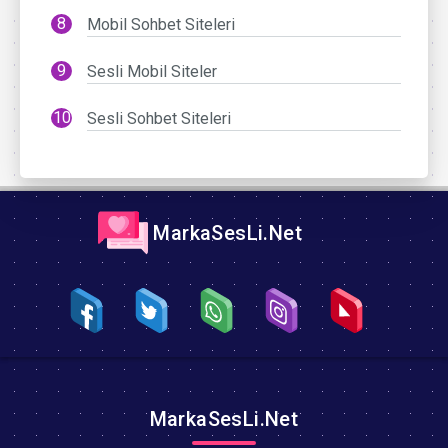
Mobil Sohbet Siteleri
Sesli Mobil Siteler
Sesli Sohbet Siteleri
MarkaSesLi.Net
MarkaSesLi.Net