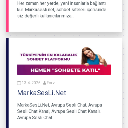
Her zaman her yerde, yeni insanlarla bağlantı
kur. Markasesli.net, sohbet siteleri içerisinde
siz değerli kullanıcılarımıza…
13-4-2026
Farz
MarkaSesLi.Net
MarkaSesLi.Net, Avrupa Sesli Chat, Avrupa
Sesli Chat Kanal, Avrupa Sesli Chat Kanalı,
Avrupa Sesli Chat…