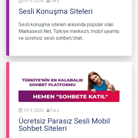
09-5-2026
Farz
Sesli Konuşma Siteleri
Sesli konuşma siteleri arasında popüler olan
Markasesli.Net, Türkiye merkezli, mobil uyumlu
ve ücretsiz sesli sohbet/chat…
19-4-2026
Farz
Ücretsiz Parasız Sesli Mobil
Sohbet Siteleri