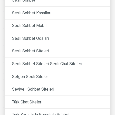
Sesli Sohbet
Sesli Sohbet Kanalları
Sesli Sohbet Mobil
Sesli Sohbet Odaları
Sesli Sohbet Siteleri
Sesli Sohbet Siteleri Sesli Chat Siteleri
Setgon Sesli Siteler
Seviyeli Sohbet Siteleri
Türk Chat Siteleri
Türk Kadınlarla Görüntülü Sohbet