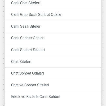
Canlı Chat Siteleri
Canlı Grup Sesli Sohbet Odaları
Canlı Sesli Siteler
Canlı Sohbet Odaları
Canlı Sohbet Siteleri
Chat Siteleri
Chat Sohbet Odaları
Chat ve Sohbet Siteleri
Erkek ve Kızlarla Canlı Sohbet