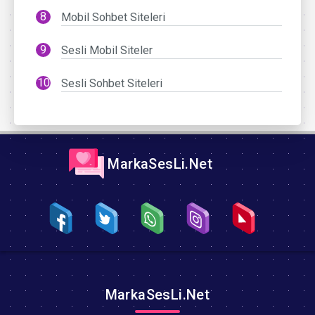
Mobil Sohbet Siteleri
Sesli Mobil Siteler
Sesli Sohbet Siteleri
MarkaSesLi.Net
MarkaSesLi.Net