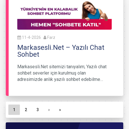
11-4-2026
Farz
Markasesli.Net – Yazılı Chat
Sohbet
Markasesli.Net sitemizi tanıyalım; Yazılı chat
sohbet severler için kurulmuş olan
adresimizde anlık yazılı sohbet edebilme…
Sayfa gezinme
Geçerli Sayfa
Sayfa
Sayfa
1
2
3
›
»