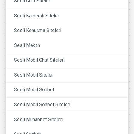
Sesli Chat Siteleri
Sesli Kameralı Siteler
Sesli Konuşma Siteleri
Sesli Mekan
Sesli Mobil Chat Siteleri
Sesli Mobil Siteler
Sesli Mobil Sohbet
Sesli Mobil Sohbet Siteleri
Sesli Muhabbet Siteleri