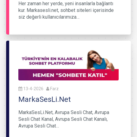
Her zaman her yerde, yeni insanlarla bağlantı
kur. Markasesli.net, sohbet siteleri içerisinde
siz değerli kullanıcılarımıza…
13-4-2026
Farz
MarkaSesLi.Net
MarkaSesLi.Net, Avrupa Sesli Chat, Avrupa
Sesli Chat Kanal, Avrupa Sesli Chat Kanalı,
Avrupa Sesli Chat…