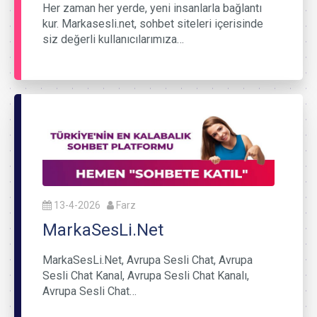
Her zaman her yerde, yeni insanlarla bağlantı
kur. Markasesli.net, sohbet siteleri içerisinde
siz değerli kullanıcılarımıza…
13-4-2026
Farz
MarkaSesLi.Net
MarkaSesLi.Net, Avrupa Sesli Chat, Avrupa
Sesli Chat Kanal, Avrupa Sesli Chat Kanalı,
Avrupa Sesli Chat…