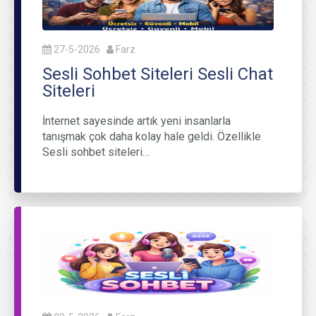
27-5-2026
Farz
Sesli Sohbet Siteleri Sesli Chat
Siteleri
İnternet sayesinde artık yeni insanlarla
tanışmak çok daha kolay hale geldi. Özellikle
Sesli sohbet siteleri…