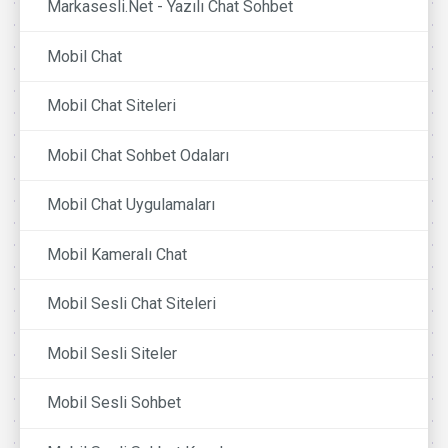
Markasesli.Net - Yazılı Chat Sohbet
Mobil Chat
Mobil Chat Siteleri
Mobil Chat Sohbet Odaları
Mobil Chat Uygulamaları
Mobil Kameralı Chat
Mobil Sesli Chat Siteleri
Mobil Sesli Siteler
Mobil Sesli Sohbet