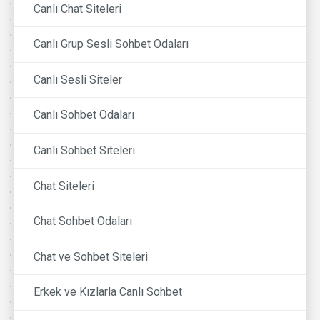
Canlı Chat Siteleri
Canlı Grup Sesli Sohbet Odaları
Canlı Sesli Siteler
Canlı Sohbet Odaları
Canlı Sohbet Siteleri
Chat Siteleri
Chat Sohbet Odaları
Chat ve Sohbet Siteleri
Erkek ve Kızlarla Canlı Sohbet