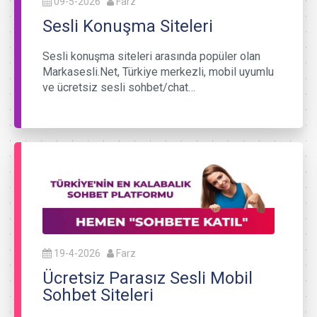
09-5-2026
Farz
Sesli Konuşma Siteleri
Sesli konuşma siteleri arasında popüler olan
Markasesli.Net, Türkiye merkezli, mobil uyumlu
ve ücretsiz sesli sohbet/chat…
19-4-2026
Farz
Ücretsiz Parasız Sesli Mobil
Sohbet Siteleri