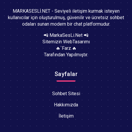
MARKASESLİ.NET - Seviyeli iletişim kurmak isteyen
kullanıcılar için oluşturulmuş, güvenilir ve ücretsiz sohbet
odaları sunan modern bir chat platformudur.
📲 MarkaSesLi.Net 📲
Sitemizin WebTasarımı
🔥`Farz.🔥
Tarafından Yapılmıştır.
Sayfalar
Sohbet Sitesi
Hakkımızda
İletişim