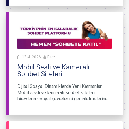
13-4-2026
Farz
Mobil Sesli ve Kameralı
Sohbet Siteleri
Dijital Sosyal Dinamiklerde Yeni Katmanlar
Mobil sesli ve kameralı sohbet siteleri,
bireylerin sosyal çevrelerini genişletmelerine…