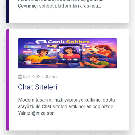
Çevrimiçi sohbet platformları arasında…
07-6-2026
Farz
Chat Siteleri
Modern tasarımı, hızlı yapısı ve kullanıcı dostu
arayüzü ile Chat siteleri artık her an cebinizde!
Yalnızlığınıza son…