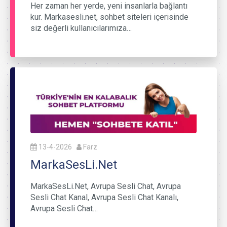
Her zaman her yerde, yeni insanlarla bağlantı
kur. Markasesli.net, sohbet siteleri içerisinde
siz değerli kullanıcılarımıza…
13-4-2026
Farz
MarkaSesLi.Net
MarkaSesLi.Net, Avrupa Sesli Chat, Avrupa
Sesli Chat Kanal, Avrupa Sesli Chat Kanalı,
Avrupa Sesli Chat…