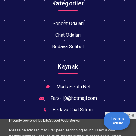
Kategoriler
Sohbet Odaları
Chat Odaları
Bedava Sohbet
Kaynak
MarkaSesLi.Net
Farz-10@hotmail.com
Bedava Chat Sitesi
Göster/Gizle
Teams
İletişim
© 2025 Copyright - MarkaSesLi.Net