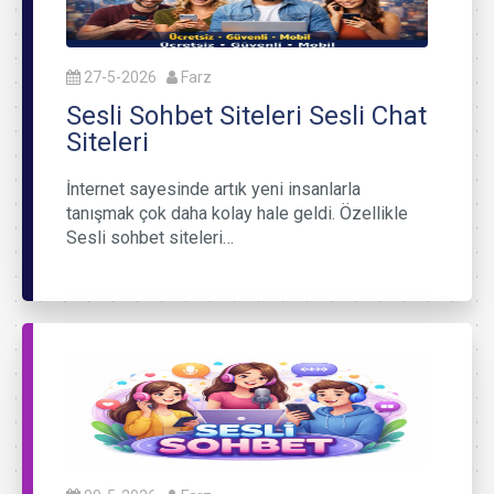
27-5-2026
Farz
Sesli Sohbet Siteleri Sesli Chat
Siteleri
İnternet sayesinde artık yeni insanlarla
tanışmak çok daha kolay hale geldi. Özellikle
Sesli sohbet siteleri…