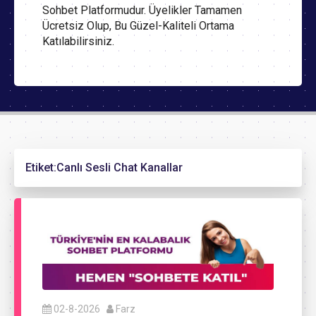
Sohbet Platformudur. Üyelikler Tamamen
Ücretsiz Olup, Bu Güzel-Kaliteli Ortama
Katılabilirsiniz.
Etiket:
Canlı Sesli Chat Kanallar
02-8-2026
Farz