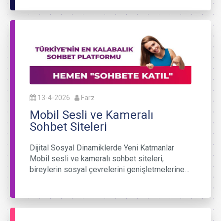
13-4-2026
Farz
Mobil Sesli ve Kameralı
Sohbet Siteleri
Dijital Sosyal Dinamiklerde Yeni Katmanlar
Mobil sesli ve kameralı sohbet siteleri,
bireylerin sosyal çevrelerini genişletmelerine…