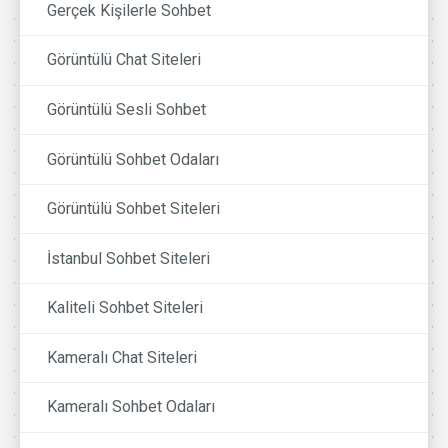
Gerçek Kişilerle Sohbet
Görüntülü Chat Siteleri
Görüntülü Sesli Sohbet
Görüntülü Sohbet Odaları
Görüntülü Sohbet Siteleri
İstanbul Sohbet Siteleri
Kaliteli Sohbet Siteleri
Kameralı Chat Siteleri
Kameralı Sohbet Odaları