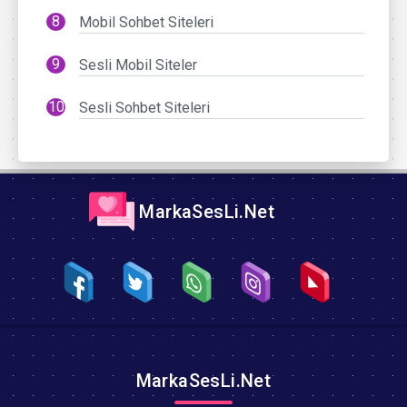
Mobil Sohbet Siteleri
Sesli Mobil Siteler
Sesli Sohbet Siteleri
MarkaSesLi.Net
MarkaSesLi.Net