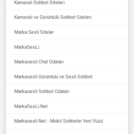
Kameralı Sohbet Siteleri
Kameralı ve Görüntülü Sohbet Siteleri
Marka Sesli Siteler
MarkaSesLi
Markasesli Chat Odaları
Markasesli Görüntülü ve Sesli Sohbet
Markasesli Sohbet Odaları
MarkaSesLi.Net
Markasesli.Net - Mobil Sohbetin Yeni Yüzü