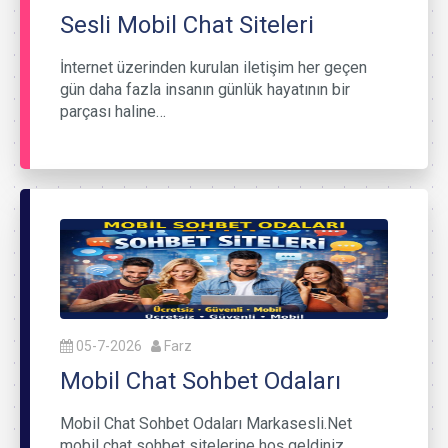
Sesli Mobil Chat Siteleri
İnternet üzerinden kurulan iletişim her geçen
gün daha fazla insanın günlük hayatının bir
parçası haline…
05-7-2026
Farz
Mobil Chat Sohbet Odaları
Mobil Chat Sohbet Odaları Markasesli.Net
mobil chat sohbet sitelerine hoş geldiniz.