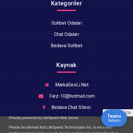
Kategoriler
Sohbet Odaları
Chat Odaları
Bedava Sohbet
Kaynak
MarkaSesLi.Net
Farz-10@hotmail.com
Bedava Chat Sitesi
Göster/Gizle
Teams
İletişim
© 2025 Copyright - MarkaSesLi.Net