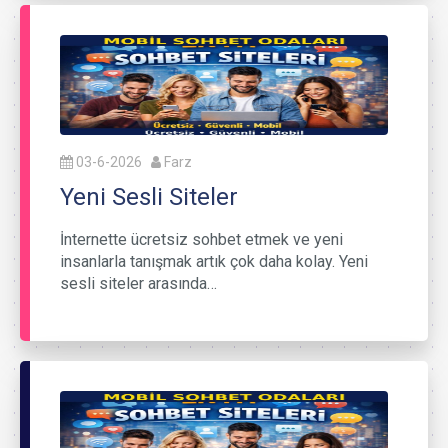
03-6-2026
Farz
Yeni Sesli Siteler
İnternette ücretsiz sohbet etmek ve yeni
insanlarla tanışmak artık çok daha kolay. Yeni
sesli siteler arasında…