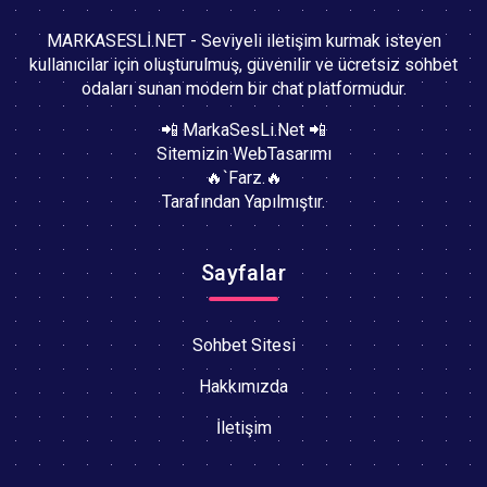
MARKASESLİ.NET - Seviyeli iletişim kurmak isteyen
kullanıcılar için oluşturulmuş, güvenilir ve ücretsiz sohbet
odaları sunan modern bir chat platformudur.
📲 MarkaSesLi.Net 📲
Sitemizin WebTasarımı
🔥`Farz.🔥
Tarafından Yapılmıştır.
Sayfalar
Sohbet Sitesi
Hakkımızda
İletişim