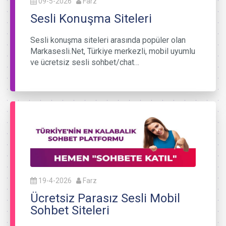
09-5-2026
Farz
Sesli Konuşma Siteleri
Sesli konuşma siteleri arasında popüler olan
Markasesli.Net, Türkiye merkezli, mobil uyumlu
ve ücretsiz sesli sohbet/chat…
19-4-2026
Farz
Ücretsiz Parasız Sesli Mobil
Sohbet Siteleri