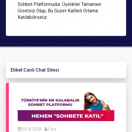
Sohbet Platformudur. Üyelikler Tamamen
Ücretsiz Olup, Bu Güzel-Kaliteli Ortama
Katılabilirsiniz.
Etiket:
Canlı Chat Sitesi
02-8-2026
Farz