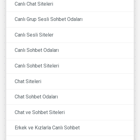
Canlı Chat Siteleri
Canlı Grup Sesli Sohbet Odaları
Canlı Sesli Siteler
Canlı Sohbet Odaları
Canlı Sohbet Siteleri
Chat Siteleri
Chat Sohbet Odaları
Chat ve Sohbet Siteleri
Erkek ve Kızlarla Canlı Sohbet