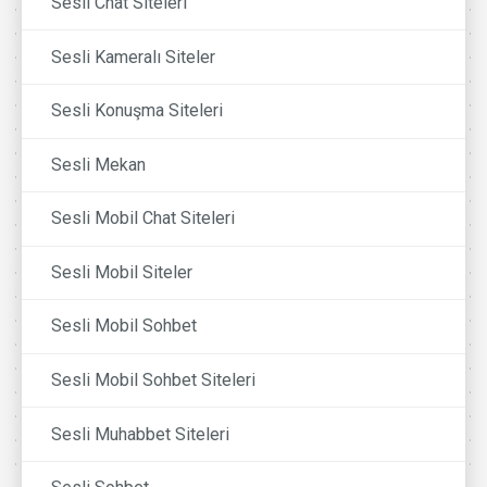
Sesli Chat Siteleri
Sesli Kameralı Siteler
Sesli Konuşma Siteleri
Sesli Mekan
Sesli Mobil Chat Siteleri
Sesli Mobil Siteler
Sesli Mobil Sohbet
Sesli Mobil Sohbet Siteleri
Sesli Muhabbet Siteleri