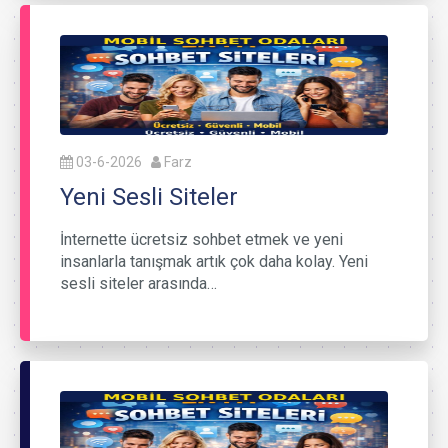
03-6-2026
Farz
Yeni Sesli Siteler
İnternette ücretsiz sohbet etmek ve yeni
insanlarla tanışmak artık çok daha kolay. Yeni
sesli siteler arasında…