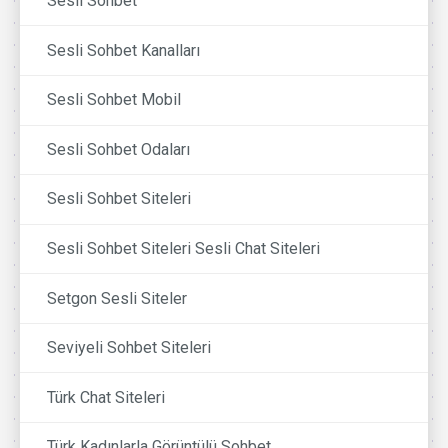
Sesli Sohbet
Sesli Sohbet Kanalları
Sesli Sohbet Mobil
Sesli Sohbet Odaları
Sesli Sohbet Siteleri
Sesli Sohbet Siteleri Sesli Chat Siteleri
Setgon Sesli Siteler
Seviyeli Sohbet Siteleri
Türk Chat Siteleri
Türk Kadınlarla Görüntülü Sohbet