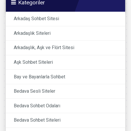
Kategoriler
Arkadaş Sohbet Sitesi
Arkadaşlık Siteleri
Arkadaşlık, Aşk ve Flört Sitesi
Aşk Sohbet Siteleri
Bay ve Bayanlarla Sohbet
Bedava Sesli Siteler
Bedava Sohbet Odaları
Bedava Sohbet Siteleri