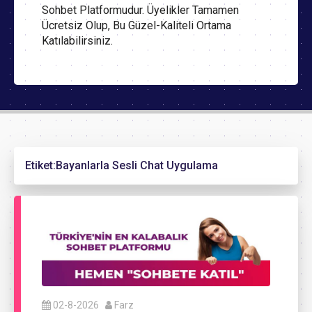
Sohbet Platformudur. Üyelikler Tamamen
Ücretsiz Olup, Bu Güzel-Kaliteli Ortama
Katılabilirsiniz.
Etiket:
Bayanlarla Sesli Chat Uygulama
02-8-2026
Farz