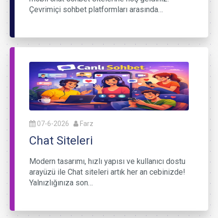
Çevrimiçi sohbet platformları arasında…
07-6-2026
Farz
Chat Siteleri
Modern tasarımı, hızlı yapısı ve kullanıcı dostu
arayüzü ile Chat siteleri artık her an cebinizde!
Yalnızlığınıza son…