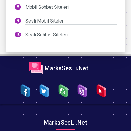
Mobil Sohbet Siteleri
Sesli Mobil Siteler
Sesli Sohbet Siteleri
MarkaSesLi.Net
MarkaSesLi.Net