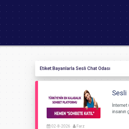
Etiket:
Bayanlarla Sesli Chat Odası
Sesli
İnternet
insanın 
02-8-2026
Farz