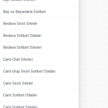
Bay ve Bayanlarla Sohbet
Bedava Sesli Siteler
Bedava Sohbet Odaları
Bedava Sohbet Siteleri
Canlı Chat Siteleri
Canlı Grup Sesli Sohbet Odaları
Canlı Sesli Siteler
Canlı Sohbet Odaları
Canlı Sohbet Siteleri