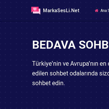
MarkaSesLi.Net
Ana 
BEDAVA SOHB
Türkiye'nin ve Avrupa'nın en 
edilen sohbet odalarında si
sohbet edin.