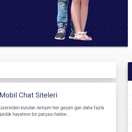
 Mobil Chat Siteleri
 üzerinden kurulan iletişim her geçen gün daha fazla
günlük hayatının bir parçası haline…