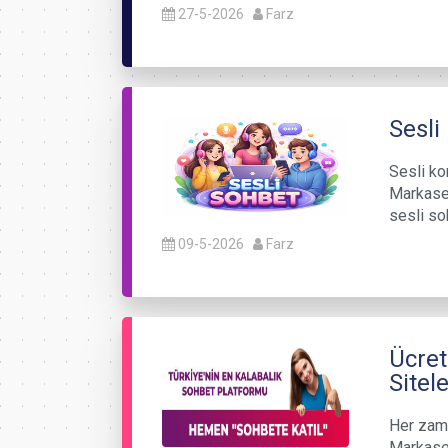
27-5-2026
Farz
Sesli
Sesli ko
Markases
sesli s
09-5-2026
Farz
Ücret
Sitel
Her zama
Markases